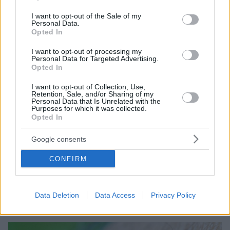
use your data for below specified purposes in below Google
consent section.
I want to opt-out of the Sale of my
Personal Data.
Opted In
I want to opt-out of processing my
Personal Data for Targeted Advertising.
Opted In
I want to opt-out of Collection, Use,
Retention, Sale, and/or Sharing of my
Personal Data that Is Unrelated with the
Purposes for which it was collected.
Opted In
06.08.2025, 17:01
Κέλι Μακ: Τι είναι το γλοίωμα που στοίχισε τη ζωή της
Google consents
33χρονης ηθοποιού του The Walking Dead
CONFIRM
Το γλοίωμα κεντρικού νευρικού συστήματος από το
οποίο έπασχε η Κέλι Μακ, γνωστή από τον ρόλο της
στην τηλεοπτική σειρά «The Walking Dead», είναι μια
νεοπλασματική οντότητα με υψηλή επιθετικότητα
Data Deletion
Data Access
Privacy Policy