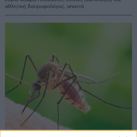
αθλητική διατροφολόγος, απαντά