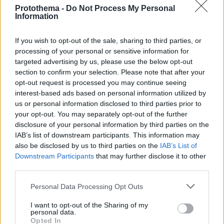
Protothema -
Do Not Process My Personal
Information
07.08.2025, 10:05
If you wish to opt-out of the sale, sharing to third parties, or
ΕΟΔΥ: 9 κρούσματα λοίμωξης από ιό του Δυτικού
processing of your personal or sensitive information for
Νείλου – Σε ποιες περιοχές εντοπίστηκαν
targeted advertising by us, please use the below opt-out
Συνολικά έχουν καταγραφεί 26 εγχώρια
section to confirm your selection. Please note that after your
εργαστηριακά επιβεβαιωμένα κρούσματα της
opt-out request is processed you may continue seeing
λοίμωξης στην Ελλάδα έως τις 06 Αυγούστου 2025,
interest-based ads based on personal information utilized by
σύμφωνα με τον Εθνικό Οργανισμό Δημόσιας Υγείας
us or personal information disclosed to third parties prior to
your opt-out. You may separately opt-out of the further
disclosure of your personal information by third parties on the
IAB’s list of downstream participants. This information may
also be disclosed by us to third parties on the
IAB’s List of
Downstream Participants
that may further disclose it to other
third parties.
Please note that this website/app uses one or more Google
Personal Data Processing Opt Outs
services and may gather and store information including but
not limited to your visit or usage behaviour. You may click to
I want to opt-out of the Sharing of my
personal data.
grant or deny consent to Google and its third-party tags to
Opted In