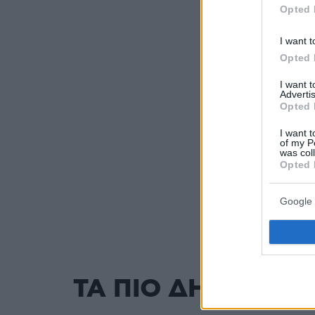
Opted 
πριν 14 λεπτά
Τροχαίο στη συ
Ποσειδώνος, δ
I want t
προς Πειραιά
Opted 
πριν 16 λεπτά
I want 
Αίρεται η σύστ
Advertis
νερού στη Σίβη
Opted 
εντός των προ
τα αποτελέσμα
I want t
of my P
was col
Opted 
ΔΕΙΤΕ ΟΛΕΣ 
Google 
ΤΑ ΠΙΟ ΔΗΜΟΦΙΛ