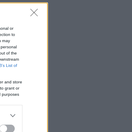
sonal or
α
ection to
ou may
 personal
out of the
 downstream
λ
B’s List of
er and store
to grant or
ed purposes