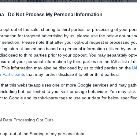
Ειδήσεις
 τελευταίες
από την Ελλάδα και τον Κόσμο, τη
Protothema.gr
μβαίνουν, στο
ma -
Do Not Process My Personal Information
to opt-out of the sale, sharing to third parties, or processing of your per
Ειδήσεις
Δημοφιλή
Σχολιασμέν
ΗΣΕΩΝ
formation for targeted advertising by us, please use the below opt-out s
r selection. Please note that after your opt-out request is processed y
eing interest-based ads based on personal information utilized by us or
disclosed to third parties prior to your opt-out. You may separately opt-
ριοχή Κολυμπάδα
πριν 21 λεπτά
losure of your personal information by third parties on the IAB’s list of
 αεροσκάφη
Βίκυ Καγιά: Στη Μύκονο με φλορά
. This information may also be disclosed by us to third parties on the
IA
φόρεμα και την κόρη της
Participants
that may further disclose it to other third parties.
λικά με την Αριάνα
πριν 31 λεπτά
 that this website/app uses one or more Google services and may gath
λια για την
Πλαστική μεμβράνη: 7 λάθη που
including but not limited to your visit or usage behaviour. You may click 
ικόνα της και η
όλοι κάνουμε στην κουζίνα
 to Google and its third-party tags to use your data for below specifi
α διάλειμμα από τη
ogle consent section.
πριν 31 λεπτά
Εβδομάδα Μόδας Κοπεγχάγης: Το
kitten heel που δεν περιμέναμε να
l Data Processing Opt Outs
οναστήρια σε νησιά
δούμε
o opt-out of the Sharing of my personal data.
πριν 31 λεπτά