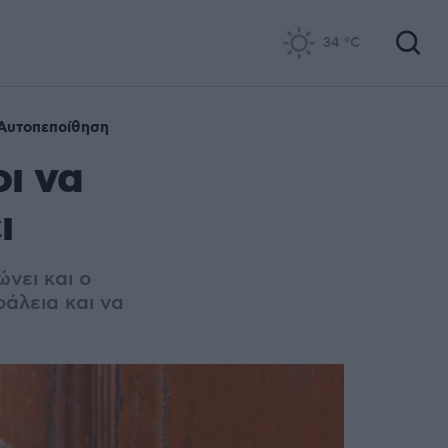
34
°C
Αυτοπεποίθηση
ι να
ι
νει και ο
άλεια και να