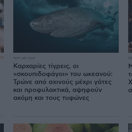
13
πριν μία ώρα
06
Καρχαρίες τίγρεις, οι
Μ
«σκουπιδοφάγοι» του ωκεανού:
τ
Τρώνε από αχινούς μέχρι γάτες
Χ
και προφυλακτικά, αψηφούν
σ
ακόμη και τους τυφώνες