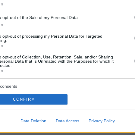
Κάναμε canyoning στις Οβίρες
In
μβολή Κηφισού και
Ρογκοβού: Η απόλυτη καλοκαιρινή
υσχέρεια στο ρεύμα
περιπέτεια στα Ζαγοροχώρια
o opt-out of the Sale of my Personal Data.
In
πριν 32 λεπτά
Δημοσκόπηση Reuters/Ipsos: Οι
to opt-out of processing my Personal Data for Targeted
αση για μη χρήση του
Αμερικανοί προετοιμάζονται για
ing.
ρη Χαλκιδικής,
περισσότερο χάος στη Μέση
In
βλεπόμενων ορίων
Ανατολή εν μέσω πολέμου με το
τα των ελέγχων
Ιράν
o opt-out of Collection, Use, Retention, Sale, and/or Sharing
ersonal Data that Is Unrelated with the Purposes for which it
lected.
In
ΤΙΣ ΕΙΔΗΣΕΙΣ
consents
CONFIRM
Η
Data Deletion
Data Access
Privacy Policy