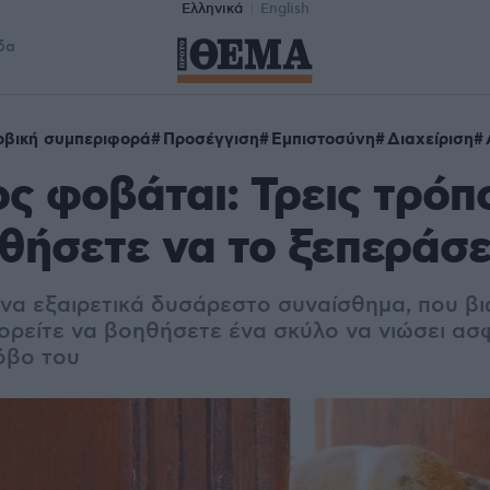
Ελληνικά
English
δα
βική συμπεριφορά
Προσέγγιση
Εμπιστοσύνη
Διαχείριση
ς φοβάται: Τρεις τρόπο
θήσετε να το ξεπεράσε
να εξαιρετικά δυσάρεστο συναίσθημα, που βιώ
ορείτε να βοηθήσετε ένα σκύλο να νιώσει ασφ
όβο του