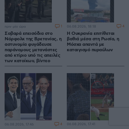
1
4
πριν μία ώρα
06.08.2026, 18:18
Σοβαρά επεισόδια στο
Η Ουκρανία επιτίθεται
Νόρφολκ της Βρετανίας, η
βαθιά μέσα στη Ρωσία, η
αστυνομία φυγάδευσε
Μόσχα απαντά με
παράνομους μετανάστες
καταιγισμό πυραύλων
από κτίριο υπό τις απειλές
των κατοίκων, βίντεο
4
06.08.2026, 17:41
06.08.2026, 17:46