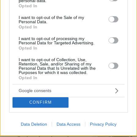
personal data.
grant or deny consent to Google and its third-party tags to
247
06.08.2026, 09:18
Opted In
use your data for below specified purposes in below Google
consent section.
I want to opt-out of the Sale of my
Personal Data.
Opted In
Δημήτρης Ξανθάκης: Η γνήσια λαϊκή
φωνή, οι συνεργασίες, τα κορυφαία
I want to opt-out of processing my
του τραγούδια, γιατί δεν έκανε
Personal Data for Targeted Advertising.
καριέρα σε μεγάλες πίστες
Opted In
16
06.08.2026, 16:32
I want to opt-out of Collection, Use,
Retention, Sale, and/or Sharing of my
Personal Data that Is Unrelated with the
Purposes for which it was collected.
Opted In
55χρονος στην Κρήτη πείσθηκε ότι
ιστοσελίδα θα του εξασφάλιζε
Google consents
αποδόσεις σε μετοχές και έχασε
€100.000
CONFIRM
65
06.08.2026, 11:01
Data Deletion
Data Access
Privacy Policy
Μυστήριο με το ραντεβού Πεζεσκιάν -