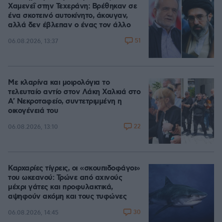
Χαμενεΐ στην Τεχεράνη: Βρέθηκαν σε
ένα σκοτεινό αυτοκίνητο, άκουγαν,
αλλά δεν έβλεπαν ο ένας τον άλλο
51
06.08.2026, 13:37
Με κλαρίνα και μοιρολόγια το
τελευταίο αντίο στον Λάκη Χαλκιά στο
A' Νεκροταφείο, συντετριμμένη η
οικογένειά του
22
06.08.2026, 13:10
Καρχαρίες τίγρεις, οι «σκουπιδοφάγοι»
του ωκεανού: Τρώνε από αχινούς
μέχρι γάτες και προφυλακτικά,
αψηφούν ακόμη και τους τυφώνες
30
06.08.2026, 14:45