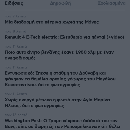
Ειδήσεις
Δημοφιλή
Σχολιασμένα
πριν 7 λεπτά
Μία διαδρομή στα πέτρινα χωριά της Μάνης
πριν 8 λεπτά
Renault 4 E-Tech electric: Ελευθερία για πάντα! (+video)
πριν 11 λεπτά
Ποιο αυτοκίνητο βενζίνης έκανε 1.980 χλμ με έναν
ανεφοδιασμό;
πριν 11 λεπτά
Εντυπωσιακό: Έπεσε η στάθμη του Δούναβη και
φάνηκαν τα θεμέλια αρχαίας γέφυρας του Μεγάλου
Κωνσταντίνου, δείτε φωτογραφίες
πριν 11 λεπτά
Χωρίς ενεργό μέτωπο η φωτιά στην Aγία Μαρίνα
Ηλείας, δείτε φωτογραφίες
πριν 12 λεπτά
Washington Post: Ο Τραμπ «έχρισε» διάδοχό του τον
Βανς, είπε σε δωρητές των Ρεπουμπλικανών ότι θέλει