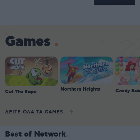
Games
Northern Heights
Candy Bub
Cut The Rope
ΔΕΙΤΕ ΟΛΑ ΤΑ GAMES
Best of Network