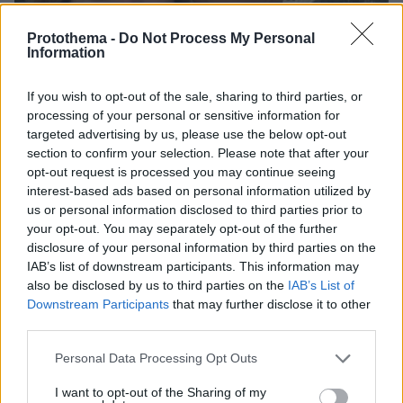
Protothema -
Do Not Process My Personal
Information
If you wish to opt-out of the sale, sharing to third parties, or
processing of your personal or sensitive information for
targeted advertising by us, please use the below opt-out
section to confirm your selection. Please note that after your
opt-out request is processed you may continue seeing
interest-based ads based on personal information utilized by
us or personal information disclosed to third parties prior to
06.08.2026, 12:32
your opt-out. You may separately opt-out of the further
Η αποκαλυπτική κατάθεση της συζύγου του
disclosure of your personal information by third parties on the
Αφγανού: Πώς γνωρίσαμε τη Λίσα, γιατί
IAB’s list of downstream participants. This information may
υποψιάστηκα ότι ήταν το πτώμα στη βαλίτσα
also be disclosed by us to third parties on the
IAB’s List of
Downstream Participants
that may further disclose it to other
third parties.
Νεαρή γυναίκα με ακατέργαστη
ομορφιά από την Αιθιοπία έγινε viral,
Please note that this website/app uses one or more Google
Personal Data Processing Opt Outs
δείτε την εντυπωσιακή μεταμόρφωσή
services and may gather and store information including but
της από μακιγιέρ
not limited to your visit or usage behaviour. You may click to
I want to opt-out of the Sharing of my