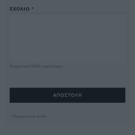
ΣΧΌΛΙΟ *
Απομένουν
2500
χαρακτήρες
* Υποχρεωτικά πεδία