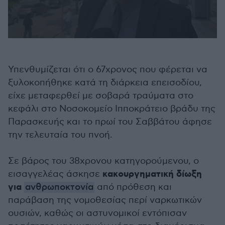
0
seconds
of
1
Υπενθυμίζεται ότι ο 67χρονος που φέρεται να
minute,
50
ξυλοκοπήθηκε κατά τη διάρκεια επεισοδίου,
seconds
είχε μεταφερθεί με σοβαρά τραύματα στο
κεφάλι στο Νοσοκομείο Ιπποκράτειο βράδυ της
Παρασκευής και το πρωί του Σαββάτου άφησε
την τελευταία του πνοή.
Σε βάρος του 38χρονου κατηγορούμενου, ο
κακουργηματική δίωξη
εισαγγελέας άσκησε
για
ανθρωποκτονία
από πρόθεση και
παράβαση της νομοθεσίας περί ναρκωτικών
ουσιών, καθώς οι αστυνομικοί εντόπισαν