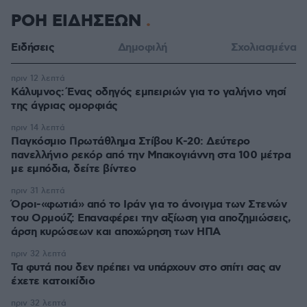
ΡΟΗ ΕΙΔΗΣΕΩΝ
Ειδήσεις
Δημοφιλή
Σχολιασμένα
πριν 12 λεπτά
Κάλυμνος: Ένας οδηγός εμπειριών για το γαλήνιο νησί
της άγριας ομορφιάς
πριν 14 λεπτά
Παγκόσμιο Πρωτάθλημα Στίβου Κ-20: Δεύτερο
πανελλήνιο ρεκόρ από την Μπακογιάννη στα 100 μέτρα
με εμπόδια, δείτε βίντεο
πριν 31 λεπτά
Όροι-«φωτιά» από το Ιράν για το άνοιγμα των Στενών
του Ορμούζ: Επαναφέρει την αξίωση για αποζημιώσεις,
άρση κυρώσεων και αποχώρηση των ΗΠΑ
πριν 32 λεπτά
Τα φυτά που δεν πρέπει να υπάρχουν στο σπίτι σας αν
έχετε κατοικίδιο
πριν 32 λεπτά