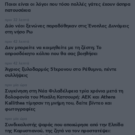
Ποιοι είναι οι λόγοι που τόσο πολλές γάτες έχουν άσπρα
πατουσάκια
πριν 32 λεπτά
Δύο νέοι ξενώνες παραδόθηκαν στις Ένοπλες Δυνάμεις
στη νήσο Ρω
πριν 42 λεπτά
Δεν μπορείτε να κοιμηθείτε με τη ζέστη; Το
απροσδόκητο κόλπο που θα σας βοηθήσει
πριν 42 λεπτά
Άγριος ξυλοδαρμός 51χρονου στο Ρέθυμνο, πέντε
συλλήψεις
πριν μία ώρα
Συγκίνηση στη Νέα Φιλαδέλφεια τρία χρόνια μετά τη
δολοφονία του Μιχάλη Κατσουρή: ΑΕΚ και Athens
Kallithea τίμησαν τη μνήμη του, δείτε βίντεο και
φωτογραφίες
πριν μία ώρα
Συνδικαλιστής ψαράς που αποχώρησε από την Ελπίδα
της Καρυστιανού, της ζητά να τον προστατέψει: