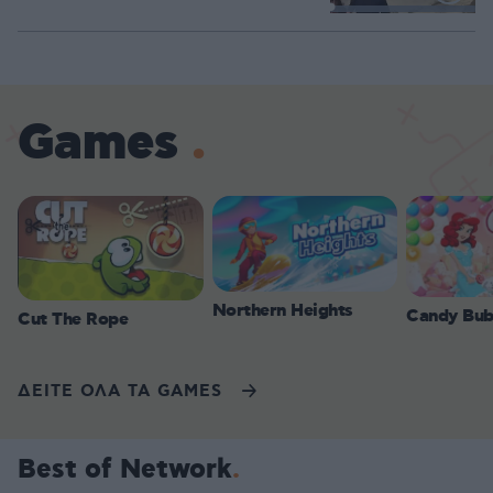
Loaded
:
100.00%
Games
Northern Heights
Candy Bub
Cut The Rope
ΔΕΙΤΕ ΟΛΑ ΤΑ GAMES
Best of Network