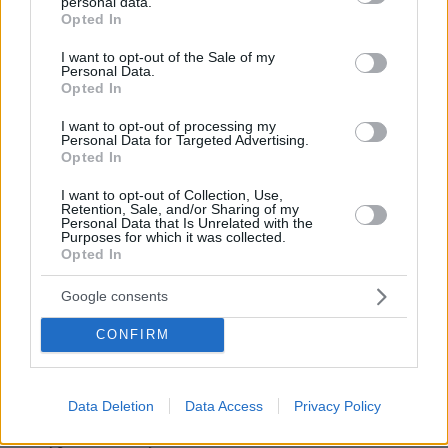
personal data.
grant or deny consent to Google and its third-party tags to
Σάλος στις ΗΠΑ για τα data centers, απρόσμενη
Opted In
use your data for below specified purposes in below Google
συμμαχία δεξιάς και αριστεράς ενάντια στις τεράστιες
consent section.
εγκαταστάσεις
I want to opt-out of the Sale of my
Personal Data.
πριν 10 λεπτά
Opted In
Ο Μπένσον Μπουν ανέβαλε συναυλία του λόγω
προβλήματος στη φωνή του: Πάλεψα σαν τρελός για να
I want to opt-out of processing my
Personal Data for Targeted Advertising.
μπορέσω να τραγουδήσω
Opted In
πριν 13 λεπτά
I want to opt-out of Collection, Use,
Όταν ο Στέλιος Ράμφος μιλούσε στον Δανίκα για την
Retention, Sale, and/or Sharing of my
Ελλάδα, τη Μεγάλη Ιδέα, τα όνειρα και τις
Personal Data that Is Unrelated with the
«διαστροφές» του μυαλού
Purposes for which it was collected.
Opted In
πριν 13 λεπτά
Ισχυρό μελτέμι σε Αττική και Εύβοια: Ριπές άνω των 110
Google consents
χλμ/ώρα σε Πεντέλη και Κάρυστο
CONFIRM
πριν 14 λεπτά
Καρδιοπαθείς και καλοκαίρι: 8 κινήσεις για ασφαλείς
διακοπές
Data Deletion
Data Access
Privacy Policy
πριν 18 λεπτά
Φωτιά σε χαμηλή βλάστηση στα Κοττέικα Ηλείας,