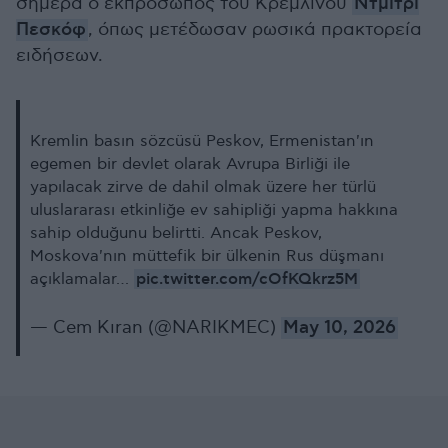
σήμερα ο εκπρόσωπος του Κρεμλίνου
Ντμίτρι
Πεσκόφ
, όπως μετέδωσαν ρωσικά πρακτορεία
ειδήσεων.
Kremlin basın sözcüsü Peskov, Ermenistan'ın
egemen bir devlet olarak Avrupa Birliği ile
yapılacak zirve de dahil olmak üzere her türlü
uluslararası etkinliğe ev sahipliği yapma hakkına
sahip olduğunu belirtti. Ancak Peskov,
Moskova'nın müttefik bir ülkenin Rus düşmanı
pic.twitter.com/cOfKQkrz5M
açıklamalar…
— Cem Kıran (@NARIKMEC)
May 10, 2026