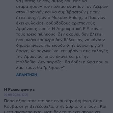
να μάθεις λοιπόν, αυτός που είπε να
σταματήσουν τον πόλεμο εναντίον τον Αζέρων
στον Πασινιάν και να συμβιβαστούν με την
ήττα τους, ήταν ο Μακρόν. Επίσης, ο Πασινιάν
έχει φυλακίσει ορθόδοξους χριστιανούς
Αρμένιους ιερείς. Η Δημοκρατική Ε.Ε. κάνει
τους τρείς πίθηκους, δεν ακούει, δεν βλέπει,
δεν μιλάει και τώρα δεν θέλει καν, να κάνουν
δημοψήφισμα για είσοδο στην Ευρώπη, γιατί
άραγε; Χειραγωγεί και επεμβαίνει στις εκλογές
της Αρμενίας, όπως έκανε και με την
Μολδαβία. Δεν πειράζει, θα έρθει η ώρα που οι
λαοί τους, θα "μιλήσουν".
ΑΠΑΝΤΗΣΗ
Η Ρωσια φανηκε
10.05.2026, 17:21
Ποσο αξιοπιστος εταιρος ειναι στην Αρμενια, στην
Κουβα, στην Βενεζουελα, στην Συρια, στο Ιραν... Και
μετα αναρωτιουνται γιατι δεν τους εχει απομεινει