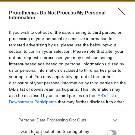
Protothema -
Do Not Process My Personal
Information
Απομένουν
2500
χαρακτήρες
If you wish to opt-out of the sale, sharing to third parties, or
processing of your personal or sensitive information for
targeted advertising by us, please use the below opt-out
section to confirm your selection. Please note that after your
opt-out request is processed you may continue seeing
interest-based ads based on personal information utilized by
us or personal information disclosed to third parties prior to
your opt-out. You may separately opt-out of the further
* Υποχρεωτικά πεδία
disclosure of your personal information by third parties on the
IAB’s list of downstream participants. This information may
also be disclosed by us to third parties on the
IAB’s List of
Downstream Participants
that may further disclose it to other
ΡΟΗ ΕΙΔΗΣΕΩΝ
third parties.
Please note that this website/app uses one or more Google
Ειδήσεις
Δημοφιλή
Σχολιασμένα
Personal Data Processing Opt Outs
services and may gather and store information including but
not limited to your visit or usage behaviour. You may click to
I want to opt-out of the Sharing of my
πριν 8 λεπτά