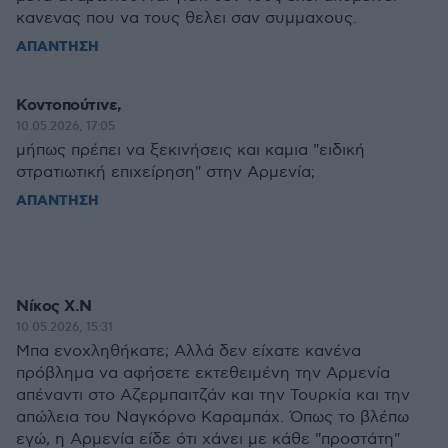
κανενας που να τους θελει σαν συμμαχους.
ΑΠΑΝΤΗΣΗ
Koντοπούτινε,
10.05.2026, 17:05
μήπως πρέπει να ξεκινήσεις και καμια "ειδική
στρατιωτική επιχείρηση" στην Αρμενία;
ΑΠΑΝΤΗΣΗ
Νίκος Χ.Ν
10.05.2026, 15:31
Μπα ενοχληθήκατε; Αλλά δεν είχατε κανένα
πρόβλημα να αφήσετε εκτεθειμένη την Αρμενία
απέναντι στο Αζερμπαιτζάν και την Τουρκία και την
απώλεια του Ναγκόρνο Καραμπάχ. Όπως το βλέπω
εγώ, η Αρμενία είδε ότι χάνει με κάθε "προστάτη"