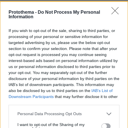
04.08.2026, 11:20
Πώς μια απλή ιδέα εξελίχθηκε σε κορυφαίο θεσμό
Protothema -
Do Not Process My Personal
ρομποτικής στην Ελλάδα
Information
If you wish to opt-out of the sale, sharing to third parties, or
06.08.2026, 10:52
processing of your personal or sensitive information for
Από μαθητής, φοιτητής σε άλλη πόλη!
targeted advertising by us, please use the below opt-out
section to confirm your selection. Please note that after your
26.07.2026, 09:54
opt-out request is processed you may continue seeing
Επαγγελματική Εκπαίδευση & Εξειδίκευση: Το Mοντέλο που
interest-based ads based on personal information utilized by
σε Bάζει στην Aγορά Eργασίας
us or personal information disclosed to third parties prior to
your opt-out. You may separately opt-out of the further
disclosure of your personal information by third parties on the
IAB’s list of downstream participants. This information may
ΡΟΗ ΕΙΔΗΣΕΩΝ
also be disclosed by us to third parties on the
IAB’s List of
Downstream Participants
that may further disclose it to other
Ειδήσεις
Δημοφιλή
Σχολιασμένα
third parties.
πριν 12 λεπτά
Please note that this website/app uses one or more Google
Personal Data Processing Opt Outs
Διακοπή λειτουργίας των ντους στα beach bars ζητά η
services and may gather and store information including but
κοινότητα Σάρτης στη Χαλκιδική, επικαλείται
not limited to your visit or usage behaviour. You may click to
I want to opt-out of the Sharing of my