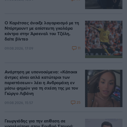
Ο Καρέτσας άνοιξε λογαριασμό με τη
Ντόρτμουντ με απίστευτη γκολάρα
κόντρα στην Άρσεναλ του Τζόλη,
δείτε βίντεο
11
09.08.2026, 17:09
Ανάρτηση με υπονοούμενα: «Κάποιοι
άντρες είναι απλά κατώτεροι των
περιστάσεων» λέει η Ανδρομάχη εν
μέσω φημών για τη σχέση της με τον
Γιώργο Λιβάνη
25
09.08.2026, 15:57
Γεωργιάδης για την επίθεση σε
νοσηλεύτρια στον Ερυθρό Σταυρό: