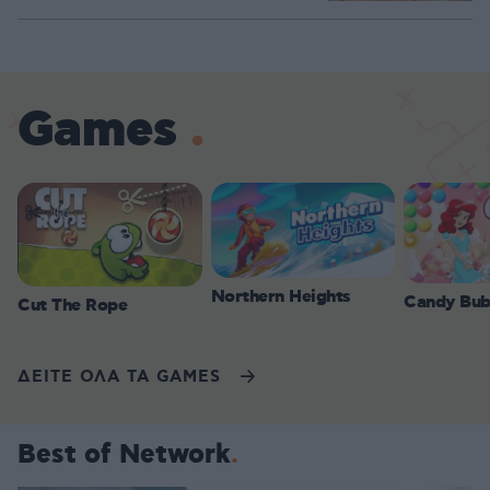
Games
Northern Heights
Candy Bub
Cut The Rope
ΔΕΙΤΕ ΟΛΑ ΤΑ GAMES
Best of Network