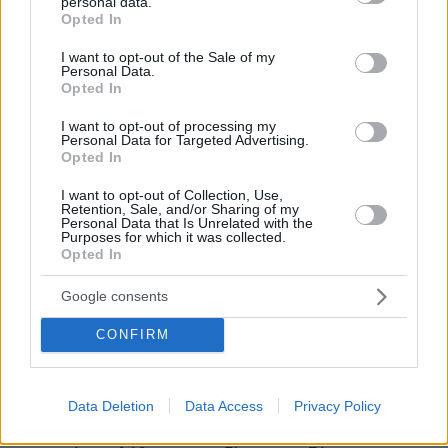
περιορισμένη επάρκεια νερού
personal data.
grant or deny consent to Google and its third-party tags to
Opted In
use your data for below specified purposes in below Google
πριν 18 λεπτά
consent section.
Πώς θα κάνουμε μια περιποίηση προσώπου επιπέδου
I want to opt-out of the Sale of my
Personal Data.
σπα στο σπίτι
Opted In
πριν 18 λεπτά
Σπιτικό προζύμι: Οδηγός για αρχάριους και μη – Η
I want to opt-out of processing my
Personal Data for Targeted Advertising.
διαδικασία, η χρήση, η συντήρηση
Opted In
πριν 21 λεπτά
I want to opt-out of Collection, Use,
Ελπίδα για τη Δημοκρατία: Νέα αποχώρηση με αιχμές
Retention, Sale, and/or Sharing of my
για «απολυταρχικά προσωποπαγές διευθυντήριο
Personal Data that Is Unrelated with the
Καρυστιανού - Γρατσία»
Purposes for which it was collected.
Opted In
πριν 24 λεπτά
Πώς ο Μέγας Αλέξανδρος συνέτριψε τους Ιλλυριούς:
Google consents
Οι μεγάλες νίκες του Έλληνα στρατηλάτη στα Βαλκάνια
CONFIRM
πριν 28 λεπτά
Θάλασσα για δισεκατομμυριούχους: Πώς θα κινηθεί η
αγορά των υπερπολυτελών γιοτ έως το 2032
Data Deletion
Data Access
Privacy Policy
πριν 28 λεπτά
Σαλμονέλα: 6 τρόφιμα που χρειάζονται τη μεγαλύτερη