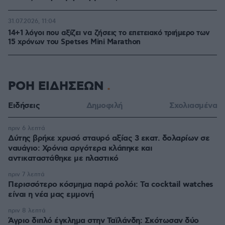
31.07.2026, 11:04
14+1 λόγοι που αξίζει να ζήσεις το επετειακό τριήμερο των
15 χρόνων του Spetses Mini Marathon
ΡΟΗ ΕΙΔΗΣΕΩΝ
Ειδήσεις
Δημοφιλή
Σχολιασμένα
πριν 6 λεπτά
Δύτης βρήκε χρυσό σταυρό αξίας 3 εκατ. δολαρίων σε
ναυάγιο: Χρόνια αργότερα κλάπηκε και
αντικαταστάθηκε με πλαστικό
πριν 7 λεπτά
Περισσότερο κόσμημα παρά ρολόι: Τα cocktail watches
είναι η νέα μας εμμονή
πριν 8 λεπτά
Άγριο διπλό έγκλημα στην Ταϊλάνδη: Σκότωσαν δύο