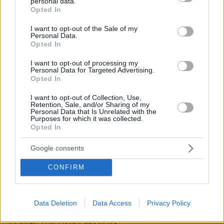
personal data.
grant or deny consent to Google and its third-party tags to
Opted In
use your data for below specified purposes in below Google
consent section.
I want to opt-out of the Sale of my
Personal Data.
Opted In
I want to opt-out of processing my
Personal Data for Targeted Advertising.
Opted In
I want to opt-out of Collection, Use,
Retention, Sale, and/or Sharing of my
Personal Data that Is Unrelated with the
Purposes for which it was collected.
Opted In
Google consents
03.08.2026, 10:56
CONFIRM
Η Smart φοιτητική κατοικία στην καρδιά της Αθήνας
26.07.2026, 09:54
Data Deletion
Data Access
Privacy Policy
Επαγγελματική Εκπαίδευση & Εξειδίκευση: Το Mοντέλο που
σε Bάζει στην Aγορά Eργασίας