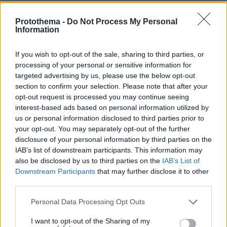
Ένοχος για απόπειρα εκβίασης της Ζέττας
Protothema -
Do Not Process My Personal
Information
Μακρή ο Δημήτρης Μαρέδης
If you wish to opt-out of the sale, sharing to third parties, or
processing of your personal or sensitive information for
protothema.gr στο Google News
Ακολουθήστε το
targeted advertising by us, please use the below opt-out
και μάθετε πρώτοι όλες τις ειδήσεις
section to confirm your selection. Please note that after your
opt-out request is processed you may continue seeing
Ειδήσεις
Δείτε όλες τις τελευταίες
από την Ελλάδα
interest-based ads based on personal information utilized by
και τον Κόσμο, τη στιγμή που συμβαίνουν, στο
us or personal information disclosed to third parties prior to
Protothema.gr
your opt-out. You may separately opt-out of the further
disclosure of your personal information by third parties on the
IAB’s list of downstream participants. This information may
also be disclosed by us to third parties on the
IAB’s List of
Thema Insights
Downstream Participants
that may further disclose it to other
third parties.
Please note that this website/app uses one or more Google
Personal Data Processing Opt Outs
services and may gather and store information including but
not limited to your visit or usage behaviour. You may click to
I want to opt-out of the Sharing of my