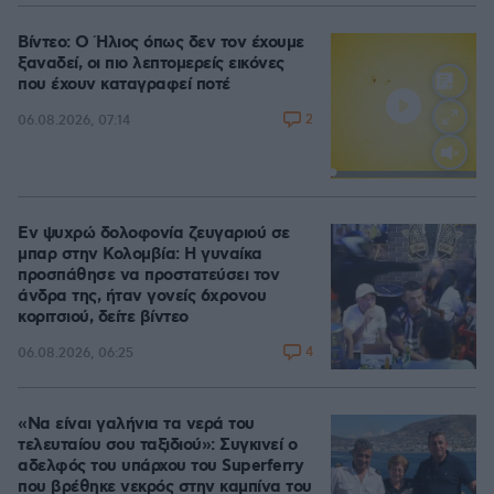
Βίντεο: Ο Ήλιος όπως δεν τον έχουμε
ξαναδεί, οι πιο λεπτομερείς εικόνες
που έχουν καταγραφεί ποτέ
2
06.08.2026, 07:14
Loaded
:
100.00%
Εν ψυχρώ δολοφονία ζευγαριού σε
μπαρ στην Κολομβία: Η γυναίκα
προσπάθησε να προστατεύσει τον
άνδρα της, ήταν γονείς 6χρονου
κοριτσιού, δείτε βίντεο
4
06.08.2026, 06:25
«Να είναι γαλήνια τα νερά του
τελευταίου σου ταξιδιού»: Συγκινεί ο
αδελφός του υπάρχου του Superferry
που βρέθηκε νεκρός στην καμπίνα του