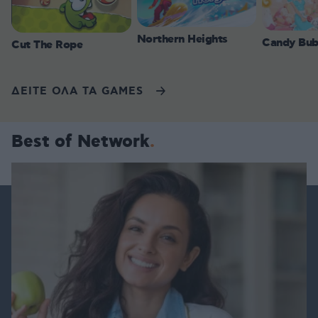
Northern Heights
Candy Bub
Cut The Rope
ΔΕΙΤΕ ΟΛΑ ΤΑ GAMES
Best of Network