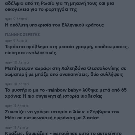
αδέλφια από τη Ρωσία για τη μηχανή τους και μια
οικογένεια για το φορτηγάκι της
πριν 9 λεπτά
Η απόλυτη υποκρισία του Ελληνικού κράτους
ΓΙΑΝΝΗΣ ΣΕΡΕΤΗΣ
πριν 9 λεπτά
Τεράστιο πρόβλημα στη μεσαία γραμμή, αποδοκιμασίες,
πίεση και εναλλακτικές
πριν 10 λεπτά
Μετέτρεψαν χωράφι στη Χαλκηδόνα Θεσσαλονίκης σε
χωματερή με μπάζα από ανακαινίσεις, δύο συλλήψεις
πριν 10 λεπτά
Το μυστήριο με το «rainbow baby» λύθηκε μετά από 65
χρόνια: Η πιο συγκινητική ιστορία υιοθεσίας
πριν 11 λεπτά
Συνεχίζει να γράφει ιστορία ο Άλεν: «Σέρβιρε» τον
Μέσι σε εντυπωσιακή εμφάνιση με 3 ασίστ
πριν 11 λεπτά
Κράζεις, θαυμάζεις - Ξεπούλησε αυτό το αυτοκίνητο