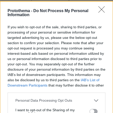
πραγματογνώμονας στο protothema
Protothema -
Do Not Process My Personal
Information
«Πόσα θέλεις για το κορίτσι;»:
Τουρίστας στην Κρήτη ζητά... τιμή για
If you wish to opt-out of the sale, sharing to third parties, or
να ασελγήσει σε ανήλικη, τι
καταγγέλλει ο ιδιοκτήτης επιχείρησης
processing of your personal or sensitive information for
targeted advertising by us, please use the below opt-out
412
07.08.2026, 18:22
section to confirm your selection. Please note that after your
opt-out request is processed you may continue seeing
interest-based ads based on personal information utilized by
us or personal information disclosed to third parties prior to
Ο «Δράκος» του Λονδίνου: 40χρονος
your opt-out. You may separately opt-out of the further
με προβλήματα όρασης σκότωνε και
disclosure of your personal information by third parties on the
βίαζε γυναίκες, η αστυνομία τον είχε
IAB’s list of downstream participants. This information may
συλλάβει και τον άφησε ελεύθερο
also be disclosed by us to third parties on the
IAB’s List of
61
07.08.2026, 22:54
Downstream Participants
that may further disclose it to other
third parties.
Please note that this website/app uses one or more Google
Personal Data Processing Opt Outs
services and may gather and store information including but
Χωροταξικό για τον τουρισμό: Οι νέοι
κανόνες για επενδύσεις, Airbnb και
not limited to your visit or usage behaviour. You may click to
I want to opt-out of the Sharing of my