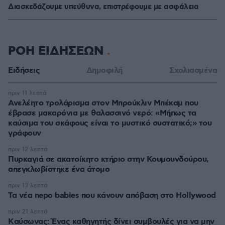
Διασκεδάζουμε υπεύθυνα, επιστρέφουμε με ασφάλεια
ΡΟΗ ΕΙΔΗΣΕΩΝ
Ειδήσεις
Δημοφιλή
Σχολιασμένα
πριν 11 λεπτά
Ανελέητο τρολάρισμα στον Μπρούκλιν Μπέκαμ που
έβρασε μακαρόνια με θαλασσινό νερό: «Μήπως τα
καύσιμα του σκάφους είναι το μυστικό συστατικό;» του
γράφουν
πριν 12 λεπτά
Πυρκαγιά σε ακατοίκητο κτήριο στην Κουμουνδούρου,
απεγκλωβίστηκε ένα άτομο
πριν 13 λεπτά
Τα νέα nepo babies που κάνουν απόβαση στο Hollywood
πριν 21 λεπτά
Kαύσωνας: Ένας καθηγητής δίνει συμβουλές για να μην