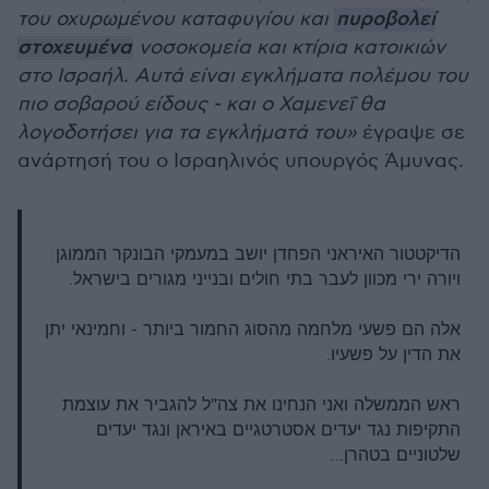
του οχυρωμένου καταφυγίου και
πυροβολεί
στοχευμένα
νοσοκομεία και κτίρια κατοικιών
στο Ισραήλ. Αυτά είναι εγκλήματα πολέμου του
πιο σοβαρού είδους - και ο Χαμενεΐ θα
λογοδοτήσει για τα εγκλήματά του»
έγραψε σε
ανάρτησή του ο Ισραηλινός υπουργός Άμυνας.
הדיקטטור האיראני הפחדן יושב במעמקי הבונקר הממוגן
ויורה ירי מכוון לעבר בתי חולים ובנייני מגורים בישראל.
אלה הם פשעי מלחמה מהסוג החמור ביותר - וחמינאי יתן
את הדין על פשעיו.
ראש הממשלה ואני הנחינו את צה"ל להגביר את עוצמת
התקיפות נגד יעדים אסטרטגיים באיראן ונגד יעדים
שלטוניים בטהרן…