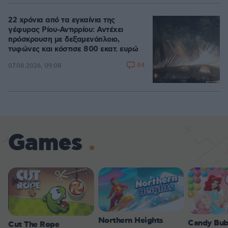
22 χρόνια από τα εγκαίνια της
γέφυρας Ρίου-Αντιρρίου: Αντέχει
πρόσκρουση με δεξαμενόπλοιο,
τυφώνες και κόστισε 800 εκατ. ευρώ
84
07.08.2026, 09:08
Games
Northern Heights
Candy Bub
Cut The Rope