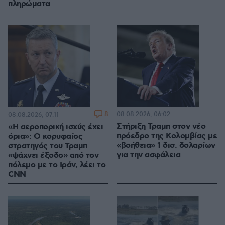
πληρώματα
8
08.08.2026, 06:02
08.08.2026, 07:11
Στήριξη Τραμπ στον νέο
«Η αεροπορική ισχύς έχει
πρόεδρο της Κολομβίας με
όρια»: Ο κορυφαίος
«βοήθεια» 1 δισ. δολαρίων
στρατηγός του Τραμπ
για την ασφάλεια
«ψάχνει έξοδο» από τον
πόλεμο με το Ιράν, λέει το
CNN