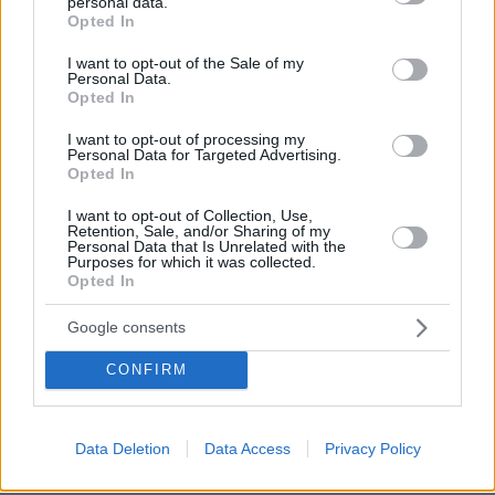
personal data.
εκτός σχεδίου δόμηση
grant or deny consent to Google and its third-party tags to
Opted In
use your data for below specified purposes in below Google
5
08.08.2026, 08:10
consent section.
I want to opt-out of the Sale of my
Personal Data.
Opted In
I want to opt-out of processing my
Personal Data for Targeted Advertising.
Η φωτογραφία του Τσιτσιπά αγκαλιά
Opted In
με τη σύντροφό του στην Ελβετία και
η βραδινή έξοδός τους για φαγητό
I want to opt-out of Collection, Use,
Retention, Sale, and/or Sharing of my
26
08.08.2026, 09:14
Personal Data that Is Unrelated with the
Purposes for which it was collected.
Opted In
Google consents
Εντυπωσιάζει με την εμφάνισή της η
σύζυγος του Τζέντι Όσμαν στις
CONFIRM
διακοπές τους στην Τουρκία, βίντεο
11
07.08.2026, 23:43
Data Deletion
Data Access
Privacy Policy