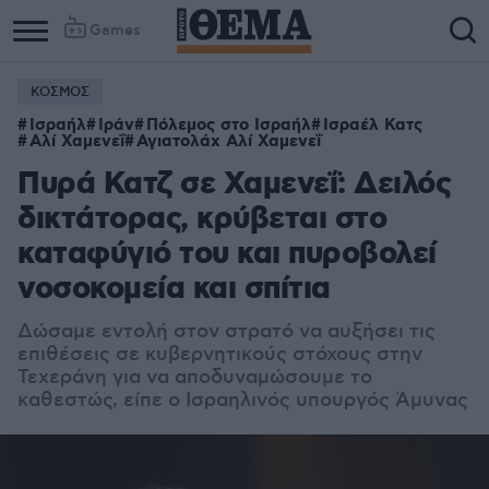
Games
ΚΟΣΜΟΣ
Column
Column
Ισραήλ
Ιράν
Πόλεμος στο Ισραήλ
Ισραέλ Κατς
1
2
Αλί Χαμενεΐ
Αγιατολάχ Αλί Χαμενεΐ
Πυρά Κατζ σε Χαμενεΐ: Δειλός
δικτάτορας, κρύβεται στο
καταφύγιό του και πυροβολεί
νοσοκομεία και σπίτια
Δώσαμε εντολή στον στρατό να αυξήσει τις
επιθέσεις σε κυβερνητικούς στόχους στην
Τεχεράνη για να αποδυναμώσουμε το
καθεστώς, είπε ο Ισραηλινός υπουργός Άμυνας