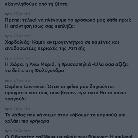
εξαντληθούμε από τη ζέστη
πριν 23 λεπτά
Πρέπει τελικά να πλένουμε το πρόσωπό μας κάθε πρωί;
Η απάντηση ίσως σας εκπλήξει
πριν 23 λεπτά
Χαρδαλιάς: Καμία ανεμογεννήτρια σε καμένες και
αναδασωτέες περιοχές της Αττικής
πριν 23 λεπτά
Η Χώρα, η Άνω Μεριά, η Χρυσοσπηλιά -Όλα όσα αξίζει
να δείτε στη Φολέγανδρο
πριν 24 λεπτά
Daphne Lawrence: Όταν οι φίλοι μου διηγούνται
πράγματα που τους συνέβησαν, εγώ αυτά θα τα κάνω
τραγούδι
πριν 26 λεπτά
Το λάθος που κάνουμε όταν κόβουμε το καρπούζι και
χαλάει πιο γρήγορα
πριν 26 λεπτά
Ο Οδυσσέας ταξίδευε με πλοίο των Βίκινγκς; Η επιλογή