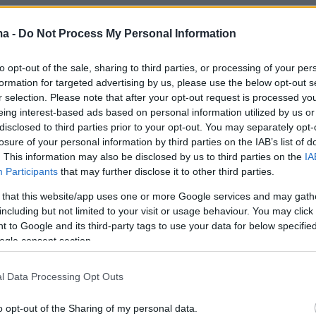
ν, το Ιράν προειδοποίησε ότι καμία συμφωνία με τις
λιτείες δεν είναι δυνατή χωρίς ειρήνη στον Λίβανο
ma -
Do Not Process My Personal Information
to opt-out of the sale, sharing to third parties, or processing of your per
5
6
formation for targeted advertising by us, please use the below opt-out s
 Νετανιάχου στους IDF για
r selection. Please note that after your opt-out request is processed y
υση του πυρός στον νότιο
eing interest-based ads based on personal information utilized by us or
disclosed to third parties prior to your opt-out. You may separately opt-
, δεν αποσύρονται οι δυνάμεις
losure of your personal information by third parties on the IAB’s list of
. This information may also be disclosed by us to third parties on the
IA
το ισραηλινό Channel 12 η απόφαση ελήφθη σε
Participants
that may further disclose it to other third parties.
ε τις Ηνωμένες Πολιτείες, στο πλαίσιο των
 that this website/app uses one or more Google services and may gath
ν διεργασιών για την αποκλιμάκωση της έντασης στα
including but not limited to your visit or usage behaviour. You may click 
ήλ και Λιβάνου
 to Google and its third-party tags to use your data for below specifi
ogle consent section.
19
8
ώρητος ο Νετανιάχου μετά τον
l Data Processing Opt Outs
 των Ισραηλινών στρατιωτών:
o opt-out of the Sharing of my personal data.