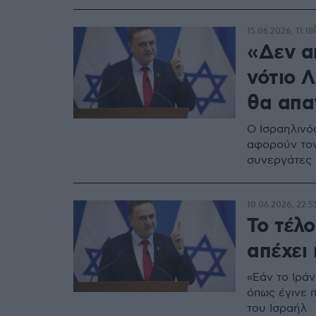
15.06.2026, 11:18
«Δεν α
νότιο Λ
θα απα
Ο Ισραηλινό
αφορούν τον
συνεργάτες 
10.06.2026, 22:5
Το τέλο
απέχει 
«Εάν το Ιράν
όπως έγινε 
του Ισραήλ