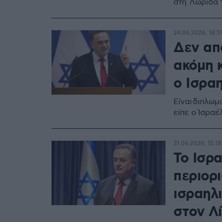
στη Λωρίδα 
24.06.2026, 18:5
Δεν απ
ακόμη κ
ο Ισρα
Είναι διπλωμ
είπε ο Ίσραέ
21.06.2026, 15:18
Το Ισρα
περιορ
ισραηλι
στον Λ