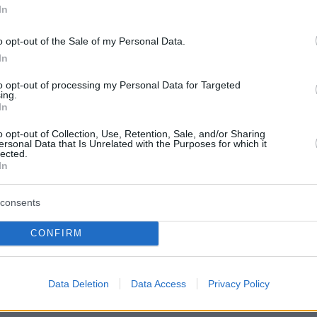
In
νουμε στο νότιο Λίβανο για όσο
εί
o opt-out of the Sale of my Personal Data.
In
εκτεταμένα πλήγματα κατά στόχων της Χεζμπολάχ
αηλινός πρωθυπουργός, μετά τον θάνατο τεσσάρων
to opt-out of processing my Personal Data for Targeted
ing.
- Για παραμονή των IDF στη ζώνη ασφαλείας στο νότιο
In
ησε και ο υπουργός Άμυνας
o opt-out of Collection, Use, Retention, Sale, and/or Sharing
ersonal Data that Is Unrelated with the Purposes for which it
lected.
In
αήλ αποκαλύπτει πολυετή
ή συνεργασία με τη
consents
λάνδη
CONFIRM
αι η Σομαλιλάνδη διατηρούν φιλική σχέση εδώ και
ισμένη στα κοινά συμφέροντα, τις δημοκρατικές αξίες
Data Deletion
Data Access
Privacy Policy
υσή τους για ασφάλεια και σταθερότητα, είπε
τς