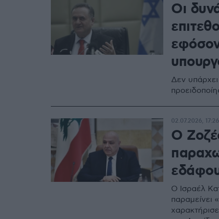
Οι δυνά
επιτεθο
εφόσον 
υπουργ
Δεν υπάρχει
προειδοποίη
02.07.2026, 17:26
Ο Ζοζέ
παραχω
εδάφου
Ο Ισραέλ Κα
παραμείνει 
χαρακτήρισε