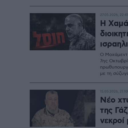
27.05.2026, 22:41
Η Χαμά
διοικη
ισραηλ
Ο Μοχάμεντ 
7ης Οκτωβρί
πρωθυπουργό
με τη σύζυγό
15.05.2026, 21:10
Νέο χτ
της Γάζ
νεκροί 