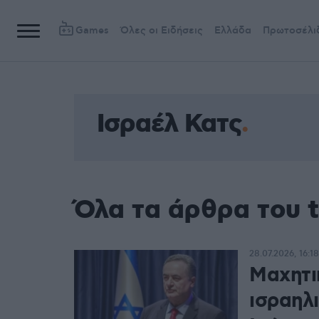
Games
Όλες οι Ειδήσεις
Ελλάδα
Πρωτοσέλι
Ισραέλ Κατς
Όλα τα άρθρα του 
28.07.2026, 16:18
Μαχητι
ισραηλι