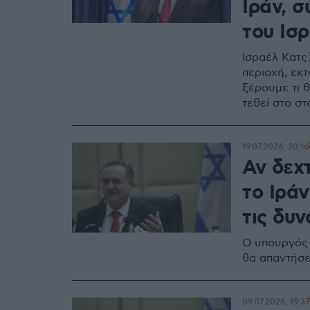
Ιράν, 
του Ισ
Ισραέλ Κατς
περιοχή, εκτ
ξέρουμε τι θ
τεθεί στο σ
19.07.2026, 20:16
Αν δεχ
το Ιρά
τις δυν
Ο υπουργός 
θα απαντήσε
09.07.2026, 19:37