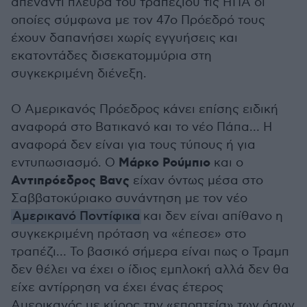
απέναντι πλευρά του τραπεζιού τις ΗΠΑ οι
οποίες σύμφωνα με τον 47ο Πρόεδρό τους
έχουν δαπανήσει χωρίς εγγυήσεις και
εκατοντάδες δισεκατομμύρια στη
συγκεκριμένη διένεξη.
Ο Αμερικανός Πρόεδρος κάνει επίσης ειδική
αναφορά στο Βατικανό και το νέο Πάπα… Η
αναφορά δεν είναι για τους τύπους ή για
Μάρκο Ρούμπιο
εντυπωσιασμό. Ο
και ο
Αντιπρόεδρος Βανς
είχαν όντως μέσα στο
Σαββατοκύριακο συνάντηση με τον νέο
Αμερικανό Ποντίφικα
και δεν είναι απίθανο η
συγκεκριμένη πρόταση να «έπεσε» στο
τραπέζι… Το βασικό σήμερα είναι πως ο Τραμπ
δεν θέλει να έχει ο ίδιος εμπλοκή αλλά δεν θα
είχε αντίρρηση να έχει ένας έτερος
Αμερικανός με κύρος την «εποπτεία» των όσων