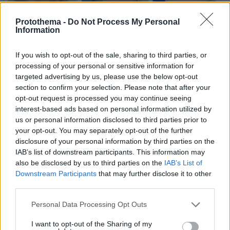
Protothema -
Do Not Process My Personal
Information
If you wish to opt-out of the sale, sharing to third parties, or
processing of your personal or sensitive information for
targeted advertising by us, please use the below opt-out
section to confirm your selection. Please note that after your
opt-out request is processed you may continue seeing
interest-based ads based on personal information utilized by
us or personal information disclosed to third parties prior to
your opt-out. You may separately opt-out of the further
disclosure of your personal information by third parties on the
IAB’s list of downstream participants. This information may
also be disclosed by us to third parties on the
IAB’s List of
Downstream Participants
that may further disclose it to other
third parties.
19.05.2025, 23:55
Please note that this website/app uses one or more Google
Personal Data Processing Opt Outs
Χαμηλώνει τον πήχη ο Τραμπ: Ελπίζω ότι κάναμε κάτι - «Ο
services and may gather and store information including but
Πούτιν θέλει ειρήνη, τον εμπιστεύομαι» δηλώνει για το
not limited to your visit or usage behaviour. You may click to
I want to opt-out of the Sharing of my
δίωρο τηλεφώνημα - Οι τρεις όροι του Ζελένσκι