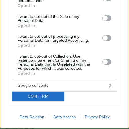
personal data.
grant or deny consent to Google and its third-party tags to
Επαγγελματική Εκπαίδευση & Εξειδίκευση: Το Mοντέλο που
Opted In
use your data for below specified purposes in below Google
σε Bάζει στην Aγορά Eργασίας
consent section.
I want to opt-out of the Sale of my
Personal Data.
31.07.2026, 11:04
Opted In
14+1 λόγοι που αξίζει να ζήσεις το επετειακό τριήμερο των
15 χρόνων του Spetses Mini Marathon
I want to opt-out of processing my
Personal Data for Targeted Advertising.
Opted In
ΣΧΟΛΙΑ
(111)
I want to opt-out of Collection, Use,
Retention, Sale, and/or Sharing of my
ΠΡΟΣΘΗΚΗ ΣΧΟΛΙΟΥ
Personal Data that Is Unrelated with the
Purposes for which it was collected.
Opted In
^
Google consents
04.02.2023, 17:30
CONFIRM
θάνατο στούs erdοgan & putin .
ΑΠΑΝΤΗΣΗ
Data Deletion
Data Access
Privacy Policy
thomas