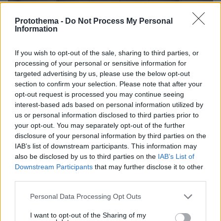
Protothema -
Do Not Process My Personal
Information
If you wish to opt-out of the sale, sharing to third parties, or
processing of your personal or sensitive information for
targeted advertising by us, please use the below opt-out
section to confirm your selection. Please note that after your
opt-out request is processed you may continue seeing
interest-based ads based on personal information utilized by
us or personal information disclosed to third parties prior to
your opt-out. You may separately opt-out of the further
disclosure of your personal information by third parties on the
IAB’s list of downstream participants. This information may
also be disclosed by us to third parties on the
IAB’s List of
Downstream Participants
that may further disclose it to other
third parties.
03.08.2026, 10:56
Η Smart φοιτητική κατοικία στην καρδιά της Αθήνας
Please note that this website/app uses one or more Google
Personal Data Processing Opt Outs
services and may gather and store information including but
not limited to your visit or usage behaviour. You may click to
I want to opt-out of the Sharing of my
26.07.2026, 09:54