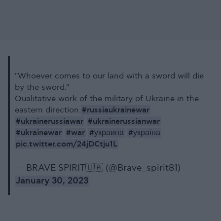
"Whoever comes to our land with a sword will die
by the sword."
Qualitative work of the military of Ukraine in the
#russiaukrainewar
eastern direction.
#ukrainerussiawar
#ukrainerussianwar
#ukrainewar
#war
#украина
#україна
pic.twitter.com/24jDCtju1L
— BRAVE SPIRIT🇺🇦 (@Brave_spirit81)
January 30, 2023