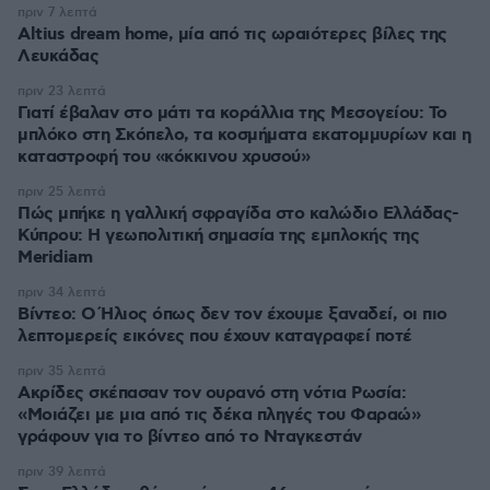
πριν 7 λεπτά
Altius dream home, μία από τις ωραιότερες βίλες της
Λευκάδας
πριν 23 λεπτά
Γιατί έβαλαν στο μάτι τα κοράλλια της Μεσογείου: Το
μπλόκο στη Σκόπελο, τα κοσμήματα εκατομμυρίων και η
καταστροφή του «κόκκινου χρυσού»
πριν 25 λεπτά
Πώς μπήκε η γαλλική σφραγίδα στο καλώδιο Ελλάδας-
Κύπρου: Η γεωπολιτική σημασία της εμπλοκής της
Meridiam
πριν 34 λεπτά
Βίντεο: Ο Ήλιος όπως δεν τον έχουμε ξαναδεί, οι πιο
λεπτομερείς εικόνες που έχουν καταγραφεί ποτέ
πριν 35 λεπτά
Ακρίδες σκέπασαν τον ουρανό στη νότια Ρωσία:
«Μοιάζει με μια από τις δέκα πληγές του Φαραώ»
γράφουν για το βίντεο από το Νταγκεστάν
πριν 39 λεπτά