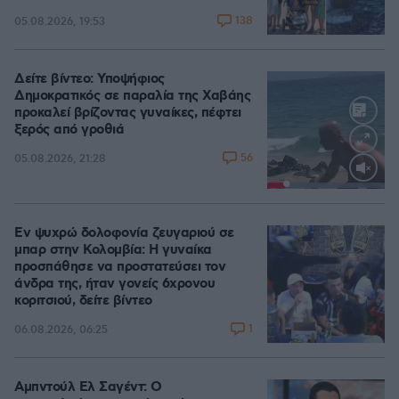
138
05.08.2026, 19:53
Δείτε βίντεο: Υποψήφιος
Δημοκρατικός σε παραλία της Χαβάης
προκαλεί βρίζοντας γυναίκες, πέφτει
ξερός από γροθιά
56
05.08.2026, 21:28
Loaded
:
100.00%
Εν ψυχρώ δολοφονία ζευγαριού σε
μπαρ στην Κολομβία: Η γυναίκα
προσπάθησε να προστατεύσει τον
άνδρα της, ήταν γονείς 6χρονου
κοριτσιού, δείτε βίντεο
1
06.08.2026, 06:25
Αμπντούλ Ελ Σαγέντ: Ο