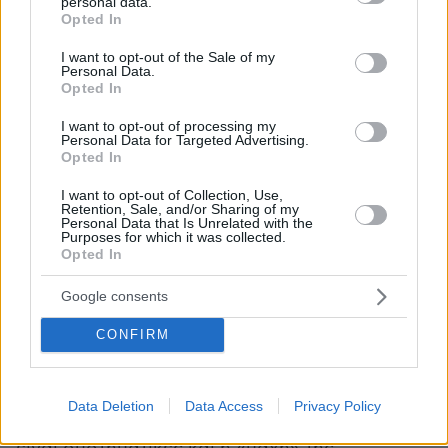
συντριπτική πλειοψηφία τους, θα απλωθούν
personal data.
grant or deny consent to Google and its third-party tags to
Opted In
και μέσα στην πόλη, θα επισκεφτούν τα
use your data for below specified purposes in below Google
consent section.
καταστήματα, τις καφετέριες, τα εστιατόρια. Το
I want to opt-out of the Sale of my
Personal Data.
εμπορικό κέντρο κάθε χρόνο παρουσιάζει
Opted In
αύξηση στην πελατεία του».
I want to opt-out of processing my
Personal Data for Targeted Advertising.
Και καταλήγει:
«Αυξάνεται λοιπόν η τουριστική
Opted In
ανάπτυξη με όλα τα οικονομικά οφέλη που την
I want to opt-out of Collection, Use,
ακολουθούν».
Retention, Sale, and/or Sharing of my
Personal Data that Is Unrelated with the
Purposes for which it was collected.
Opted In
«Οι ακτές μας καθαρές και έτοιμες να δεχθούν τον
κόσμο»
Google consents
Από τον Σαρωνικό στον Ευβοϊκό, όπου εκεί
CONFIRM
στην ανατολική πλευρά της Αττικής και με
μέτωπο στην Εύβοια, ο δήμος Ωρωπού έχει μια
από τις μεγαλύτερες ακτογραμμές. Με πάνω
Data Deletion
Data Access
Privacy Policy
από 30 χλμ. παραλιακό μέτωπο, οι ετοιμασίες