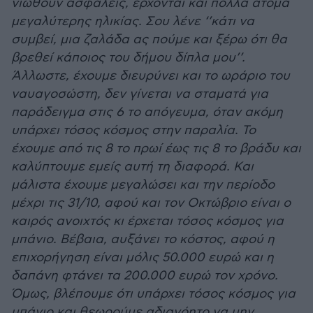
νιώθουν ασφαλείς, έρχονται και πολλά άτομα
μεγαλύτερης ηλικίας. Σου λένε ‘’κάτι να
συμβεί, μια ζαλάδα ας πούμε και ξέρω ότι θα
βρεθεί κάποιος του δήμου δίπλα μου’’.
Άλλωστε, έχουμε διευρύνει και το ωράριο του
ναυαγοσώστη, δεν γίνεται να σταματά για
παράδειγμα στις 6 το απόγευμα, όταν ακόμη
υπάρχει τόσος κόσμος στην παραλία. Το
έχουμε από τις 8 το πρωί έως τις 8 το βράδυ και
καλύπτουμε εμείς αυτή τη διαφορά. Και
μάλιστα έχουμε μεγαλώσει και την περίοδο
μέχρι τις 31/10, αφού και τον Οκτώβριο είναι ο
καιρός ανοιχτός κι έρχεται τόσος κόσμος για
μπάνιο. Βέβαια, αυξάνει το κόστος, αφού η
επιχορήγηση είναι μόλις 50.000 ευρώ και η
δαπάνη φτάνει τα 200.000 ευρώ τον χρόνο.
Όμως, βλέπουμε ότι υπάρχει τόσος κόσμος για
μπάνιο και θεωρούμε αδιανόητο να μην