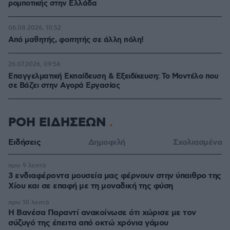
ρομποτικής στην Ελλάδα
06.08.2026, 10:52
Από μαθητής, φοιτητής σε άλλη πόλη!
26.07.2026, 09:54
Επαγγελματική Εκπαίδευση & Εξειδίκευση: Το Mοντέλο που
σε Bάζει στην Aγορά Eργασίας
ΡΟΗ ΕΙΔΗΣΕΩΝ
Ειδήσεις
Δημοφιλή
Σχολιασμένα
πριν 9 λεπτά
3 ενδιαφέροντα μουσεία μας φέρνουν στην ύπαιθρο της
Χίου και σε επαφή με τη μοναδική της φύση
πριν 10 λεπτά
Η Βανέσα Παραντί ανακοίνωσε ότι χώρισε με τον
σύζυγό της έπειτα από οκτώ χρόνια γάμου