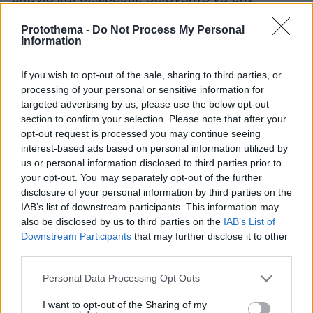
υπάρχει κάλυψη. Θέλουμε ο κόσμος να είναι
Protothema -
Do Not Process My Personal
ασφαλής, με την καλύτερη δυνατή προστασία».
Information
Ο οικονομικός αντίκτυπος στην τοπική αγορά
If you wish to opt-out of the sale, sharing to third parties, or
processing of your personal or sensitive information for
Η συζήτηση φτάνει και στο οικονομικό και η
targeted advertising by us, please use the below opt-out
αναφορά γίνεται στα οφέλη της τοπικής
section to confirm your selection. Please note that after your
οικονομίας.
«Έρχεται εδώ κόσμος από παντού
opt-out request is processed you may continue seeing
interest-based ads based on personal information utilized by
και πολλές φορές μου λένε κάποιοι δημότες ότι
us or personal information disclosed to third parties prior to
υποδεχόμαστε μεγάλο αριθμό επισκεπτών, με
your opt-out. You may separately opt-out of the further
αποτέλεσμα να μην έχουν οι ίδιοι την άνεση
disclosure of your personal information by third parties on the
που θα ήθελαν στις παραλίες. Άλλοι
IAB’s list of downstream participants. This information may
also be disclosed by us to third parties on the
IAB’s List of
αναφέρονται στα περισσότερα απορρίμματα
Downstream Participants
that may further disclose it to other
που πρέπει να μαζέψει ο δήμος. Η απάντηση
third parties.
λοιπόν σε όλα αυτά, είναι αυτή ακριβώς, ο τόσο
Please note that this website/app uses one or more Google
σημαντικός αντίκτυπος στην τοπική αγορά.
Personal Data Processing Opt Outs
services and may gather and store information including but
Γιατί όλοι αυτοί οι επισκέπτες ή έστω η
not limited to your visit or usage behaviour. You may click to
I want to opt-out of the Sharing of my