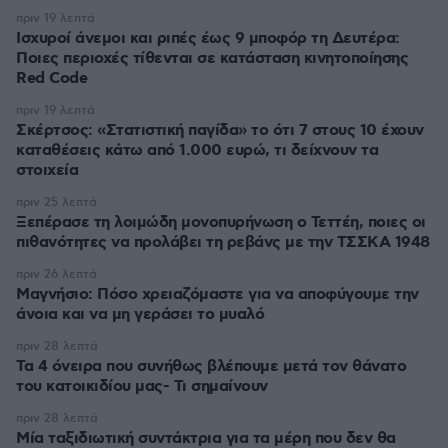
πριν 19 λεπτά
Ισχυροί άνεμοι και ριπές έως 9 μποφόρ τη Δευτέρα:
Ποιες περιοχές τίθενται σε κατάσταση κινητοποίησης
Red Code
πριν 19 λεπτά
Σκέρτσος: «Στατιστική παγίδα» το ότι 7 στους 10 έχουν
καταθέσεις κάτω από 1.000 ευρώ, τι δείχνουν τα
στοιχεία
πριν 25 λεπτά
Ξεπέρασε τη λοιμώδη μονοπυρήνωση ο Τεττέη, ποιες οι
πιθανότητες να προλάβει τη ρεβάνς με την ΤΣΣΚΑ 1948
πριν 26 λεπτά
Μαγνήσιο: Πόσο χρειαζόμαστε για να αποφύγουμε την
άνοια και να μη γεράσει το μυαλό
πριν 28 λεπτά
Τα 4 όνειρα που συνήθως βλέπουμε μετά τον θάνατο
του κατοικιδίου μας- Τι σημαίνουν
πριν 28 λεπτά
Μία ταξιδιωτική συντάκτρια για τα μέρη που δεν θα