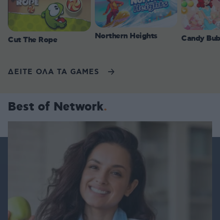
Northern Heights
Candy Bub
Cut The Rope
ΔΕΙΤΕ ΟΛΑ ΤΑ GAMES
Best of Network