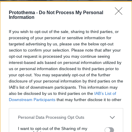
Protothema -
Do Not Process My Personal
Information
If you wish to opt-out of the sale, sharing to third parties, or
processing of your personal or sensitive information for
targeted advertising by us, please use the below opt-out
section to confirm your selection. Please note that after your
opt-out request is processed you may continue seeing
interest-based ads based on personal information utilized by
us or personal information disclosed to third parties prior to
06.08.2026, 08:01
your opt-out. You may separately opt-out of the further
Τα φρούτα που επιλέγουν 4 ενδοκρινολόγοι για
disclosure of your personal information by third parties on the
καλύτερο έλεγχο του σακχάρου – Το ένα μειώνει
IAB’s list of downstream participants. This information may
το λίπος στην κοιλιά
also be disclosed by us to third parties on the
IAB’s List of
Downstream Participants
that may further disclose it to other
third parties.
Please note that this website/app uses one or more Google
Personal Data Processing Opt Outs
services and may gather and store information including but
not limited to your visit or usage behaviour. You may click to
I want to opt-out of the Sharing of my