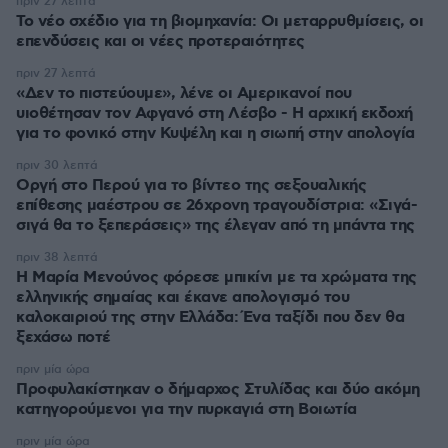
πριν 27 λεπτά
Το νέο σχέδιο για τη βιομηχανία: Οι μεταρρυθμίσεις, οι
επενδύσεις και οι νέες προτεραιότητες
πριν 27 λεπτά
«Δεν το πιστεύουμε», λένε οι Αμερικανοί που
υιοθέτησαν τον Αφγανό στη Λέσβο - Η αρχική εκδοχή
για το φονικό στην Κυψέλη και η σιωπή στην απολογία
πριν 30 λεπτά
Οργή στο Περού για το βίντεο της σεξουαλικής
επίθεσης μαέστρου σε 26χρονη τραγουδίστρια: «Σιγά-
σιγά θα το ξεπεράσεις» της έλεγαν από τη μπάντα της
πριν 38 λεπτά
Η Μαρία Μενούνος φόρεσε μπικίνι με τα χρώματα της
ελληνικής σημαίας και έκανε απολογισμό του
καλοκαιριού της στην Ελλάδα: Ένα ταξίδι που δεν θα
ξεχάσω ποτέ
πριν μία ώρα
Προφυλακίστηκαν ο δήμαρχος Στυλίδας και δύο ακόμη
κατηγορούμενοι για την πυρκαγιά στη Βοιωτία
πριν μία ώρα