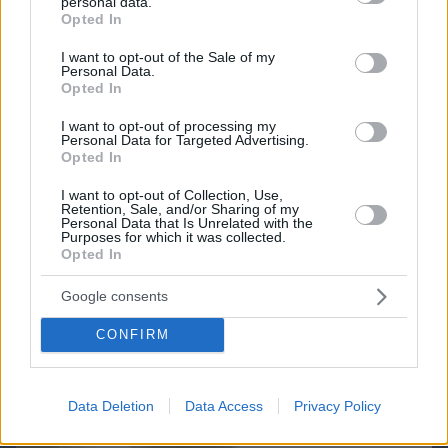
personal data.
grant or deny consent to Google and its third-party tags to
Opted In
use your data for below specified purposes in below Google
consent section.
I want to opt-out of the Sale of my
Personal Data.
Opted In
I want to opt-out of processing my
Personal Data for Targeted Advertising.
Opted In
I want to opt-out of Collection, Use,
Retention, Sale, and/or Sharing of my
Personal Data that Is Unrelated with the
Purposes for which it was collected.
Opted In
Google consents
CONFIRM
06.08.2026, 19:12
Ποιο αυτοκίνητο βενζίνης έκανε 1.980 χλμ με έναν
ανεφοδιασμό;
Data Deletion
Data Access
Privacy Policy