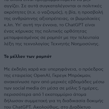
αγγίζει. Σε αυτά συγκαταλέγονται οι πολιτικές
ακρότητες (π.χ. ο ναζισμός), η βία, η προσβολή
της ανθρώπινης αξιοπρέπειας, οι βωμολοχίες
κ.λπ. Υπ’ αυτή την έννοια, το ChatGPT είναι
ένας κήρυκας της πολιτικής ορθότητας
μεταμφιεσμένος σε ρομπότ με την τελευταία
λέξη της τεχνολογίας Τεχνητής Νοημοσύνης.
Το μέλλον των ρομπότ
Με έκδηλη χαρά και υπερηφάνεια, ο πρόεδρος
της εταιρείας OpenAI, Γκρεγκ Μπρόκμαν,
ανακοίνωσε πριν από μερικές εβδομάδες μέσω
των social media ότι μέσα σε μόλις 5 ημέρες,
περισσότερα από 1 εκατομμύριο άτομα
δήλωσαν συμμετοχή για τη διαδικασία δοκιμής
του ChatGPT. Ακολούθως, στο Διαδίκτυο