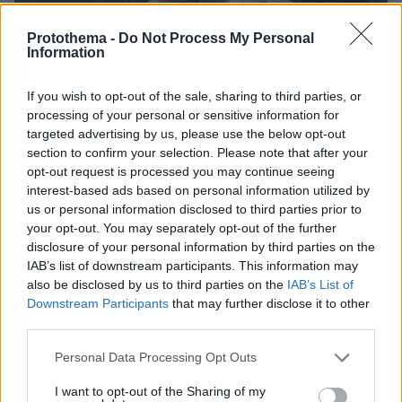
Protothema -
Do Not Process My Personal
Information
If you wish to opt-out of the sale, sharing to third parties, or
processing of your personal or sensitive information for
targeted advertising by us, please use the below opt-out
section to confirm your selection. Please note that after your
opt-out request is processed you may continue seeing
interest-based ads based on personal information utilized by
us or personal information disclosed to third parties prior to
your opt-out. You may separately opt-out of the further
Εντοπισμός σφαλμάτων
disclosure of your personal information by third parties on the
IAB’s list of downstream participants. This information may
also be disclosed by us to third parties on the
IAB’s List of
Φυσικά, οι δυνατότητες του ChatGPT δεν
Downstream Participants
that may further disclose it to other
εξαντλούνται στις παραδοξολογίες και τους
third parties.
παραλογισμούς. Ενα από τα δυνατά σημεία
Please note that this website/app uses one or more Google
του, φερ’ ειπείν, είναι ο εντοπισμός αβλεψιών
Personal Data Processing Opt Outs
services and may gather and store information including but
και σφαλμάτων στις ατελείωτες σειρές
not limited to your visit or usage behaviour. You may click to
I want to opt-out of the Sharing of my