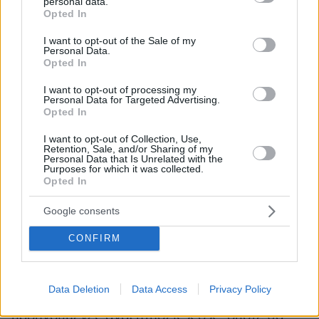
συμβόλων βάσει των οποίων γράφεται ο
personal data.
grant or deny consent to Google and its third-party tags to
Opted In
κώδικας για τις ψηφιακές εφαρμογές. Αλλά
use your data for below specified purposes in below Google
consent section.
εξίσου χρήσιμη αποδεικνύεται η επέμβαση του
I want to opt-out of the Sale of my
Personal Data.
ChatGPT για την απλούστευση και εκλαΐκευση
Opted In
περίπλοκων εννοιών, από τον χώρο των
I want to opt-out of processing my
θετικών επιστημών και όχι μόνο. Ετσι, όταν το
Personal Data for Targeted Advertising.
ChatGPT θα είναι ελεύθερα προσβάσιμο για το
Opted In
κοινό, όποιος ενδιαφέρεται, π.χ., για τις μαύρες
I want to opt-out of Collection, Use,
τρύπες του Διαστήματος και πώς αναγκάζουν
Retention, Sale, and/or Sharing of my
Personal Data that Is Unrelated with the
τον χρόνο να ακολουθήσει καμπύλη τροχιά ή
Purposes for which it was collected.
Opted In
οτιδήποτε παρόμοιο, αντί για αναζήτηση στο
Google, η πληροφορία θα παρέχεται από το
Google consents
ChatGPT.
CONFIRM
Το οποίο θα γνωρίζει ήδη το γνωστικό και
αντιληπτικό επίπεδο του εκάστοτε χρήστη
Data Deletion
Data Access
Privacy Policy
ξεχωριστά, θα λαμβάνει υπόψη του
προηγούμενες αναζητήσεις κ.ο.κ., οπότε θα