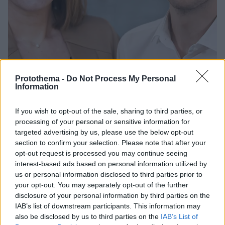
Protothema -
Do Not Process My Personal
Information
12
07.10.2024, 16:24
If you wish to opt-out of the sale, sharing to third parties, or
Τεχνητή νοημοσύνη και διαχείριση δεδομένων:
processing of your personal or sensitive information for
Ευημερία ή Απειλή
targeted advertising by us, please use the below opt-out
Δύο νέοι επιστήμονες, η Δρ Ευγενία Λειβαδάρου και
section to confirm your selection. Please note that after your
ο Σταμάτης Μυλωνογιάννης, γράφουν για την
opt-out request is processed you may continue seeing
κακόβουλη χρήση των προσωπικών μας
interest-based ads based on personal information utilized by
δεδομένων και την ανταπόκριση της ΕΕ στις
us or personal information disclosed to third parties prior to
προκλήσεις της νέας τεχνολογικής πραγματικότητας
your opt-out. You may separately opt-out of the further
disclosure of your personal information by third parties on the
IAB’s list of downstream participants. This information may
also be disclosed by us to third parties on the
IAB’s List of