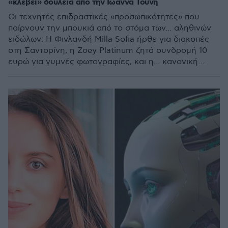
«κλέβει» δουλειά από την Ιωάννα Τούνη
Οι τεχνητές επιδραστικές «προσωπικότητες» που
παίρνουν την μπουκιά από το στόμα των... αληθινών
ειδώλων: Η Φινλανδή Milla Sofia ήρθε για διακοπές
στη Σαντορίνη, η Zoey Platinum ζητά συνδρομή 10
ευρώ για γυμνές φωτογραφίες, και η... κανονική
Caryn Marjorie, που δημιούργησε μόνη τον ψηφιακό
κλώνο της