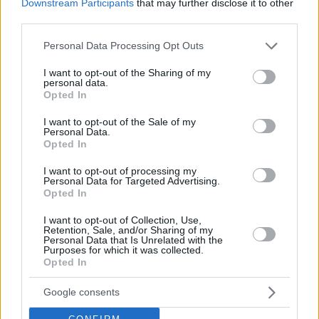
Downstream Participants
that may further disclose it to other
third parties.
Please note that this website/app uses one or more Google
Personal Data Processing Opt Outs
services and may gather and store information including but
not limited to your visit or usage behaviour. You may click to
I want to opt-out of the Sharing of my
personal data.
grant or deny consent to Google and its third-party tags to
Opted In
use your data for below specified purposes in below Google
consent section.
I want to opt-out of the Sale of my
Personal Data.
Opted In
I want to opt-out of processing my
Personal Data for Targeted Advertising.
Opted In
I want to opt-out of Collection, Use,
Retention, Sale, and/or Sharing of my
Personal Data that Is Unrelated with the
Purposes for which it was collected.
Opted In
4
02.07.2024, 19:57
Google consents
Θερινό Σχολείο για την Τεχνητή Νοημοσύνη (Artificial