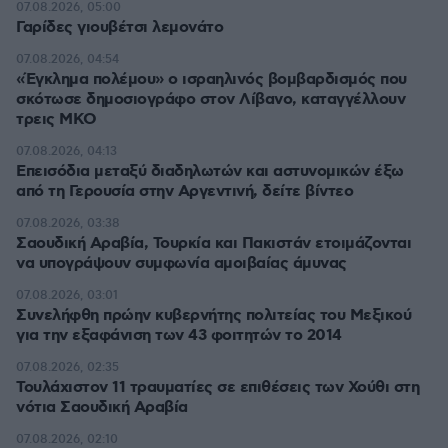
07.08.2026, 05:00
Γαρίδες γιουβέτσι λεμονάτο
07.08.2026, 04:54
«Έγκλημα πολέμου» ο ισραηλινός βομβαρδισμός που
σκότωσε δημοσιογράφο στον Λίβανο, καταγγέλλουν
τρεις ΜΚΟ
07.08.2026, 04:13
Επεισόδια μεταξύ διαδηλωτών και αστυνομικών έξω
από τη Γερουσία στην Αργεντινή, δείτε βίντεο
07.08.2026, 03:38
Σαουδική Αραβία, Τουρκία και Πακιστάν ετοιμάζονται
να υπογράψουν συμφωνία αμοιβαίας άμυνας
07.08.2026, 03:01
Συνελήφθη πρώην κυβερνήτης πολιτείας του Μεξικού
για την εξαφάνιση των 43 φοιτητών το 2014
07.08.2026, 02:35
Τουλάχιστον 11 τραυματίες σε επιθέσεις των Χούθι στη
νότια Σαουδική Αραβία
07.08.2026, 02:10