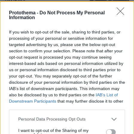
147
06.08.2026, 21:40
Protothema -
Do Not Process My Personal
Information
Αποχωρούν ακόμη δύο στελέχη από το
If you wish to opt-out of the sale, sharing to third parties, or
κόμμα της Καρυστιανού,
processing of your personal or sensitive information for
καταγγέλλουν έλλειψη διαλόγου
targeted advertising by us, please use the below opt-out
51
06.08.2026, 21:16
section to confirm your selection. Please note that after your
opt-out request is processed you may continue seeing
interest-based ads based on personal information utilized by
us or personal information disclosed to third parties prior to
your opt-out. You may separately opt-out of the further
disclosure of your personal information by third parties on the
Games
IAB’s list of downstream participants. This information may
also be disclosed by us to third parties on the
IAB’s List of
Downstream Participants
that may further disclose it to other
third parties.
Please note that this website/app uses one or more Google
Personal Data Processing Opt Outs
services and may gather and store information including but
not limited to your visit or usage behaviour. You may click to
I want to opt-out of the Sharing of my