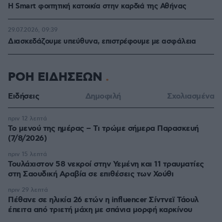
Η Smart φοιτητική κατοικία στην καρδιά της Αθήνας
29.07.2026, 09:39
Διασκεδάζουμε υπεύθυνα, επιστρέφουμε με ασφάλεια
ΡΟΗ ΕΙΔΗΣΕΩΝ
Ειδήσεις
Δημοφιλή
Σχολιασμένα
πριν 12 λεπτά
Το μενού της ημέρας – Τι τρώμε σήμερα Παρασκευή
(7/8/2026)
πριν 15 λεπτά
Τουλάχιστον 58 νεκροί στην Υεμένη και 11 τραυματίες
στη Σαουδική Αραβία σε επιθέσεις των Χούθι
πριν 29 λεπτά
Πέθανε σε ηλικία 26 ετών η influencer Σίντνεϊ Τάουλ
έπειτα από τριετή μάχη με σπάνια μορφή καρκίνου