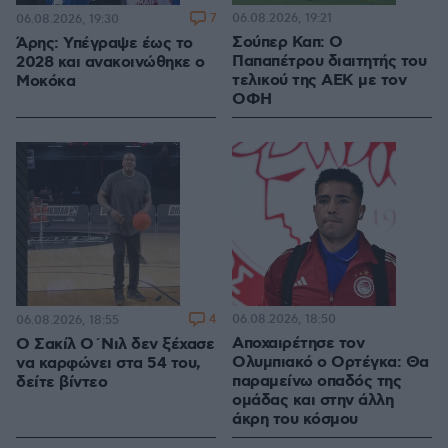
7
06.08.2026, 19:21
06.08.2026, 19:30
Σούπερ Καπ: Ο
Άρης: Υπέγραψε έως το
Παπαπέτρου διαιτητής του
2028 και ανακοινώθηκε ο
τελικού της ΑΕΚ με τον
Μοκόκα
ΟΦΗ
4
06.08.2026, 18:50
06.08.2026, 18:55
Αποχαιρέτησε τον
Ο Σακίλ Ο΄Νιλ δεν ξέχασε
Ολυμπιακό ο Ορτέγκα: Θα
να καρφώνει στα 54 του,
παραμείνω οπαδός της
δείτε βίντεο
ομάδας και στην άλλη
άκρη του κόσμου