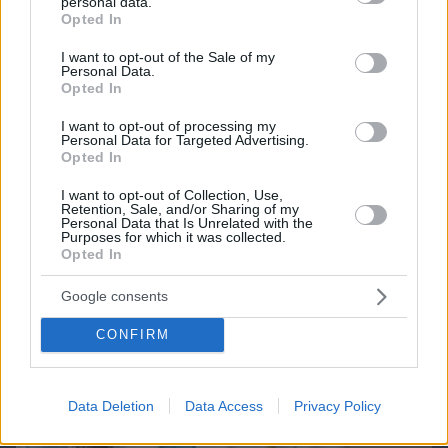
personal data.
Northern Heights
grant or deny consent to Google and its third-party tags to
Candy Bub
Cut The Rope
Opted In
use your data for below specified purposes in below Google
consent section.
I want to opt-out of the Sale of my
Personal Data.
ΔΕΙΤΕ ΟΛΑ ΤΑ GAMES
Opted In
Best of Network
I want to opt-out of processing my
Personal Data for Targeted Advertising.
Opted In
I want to opt-out of Collection, Use,
Retention, Sale, and/or Sharing of my
Personal Data that Is Unrelated with the
Purposes for which it was collected.
Opted In
Google consents
CONFIRM
Data Deletion
Data Access
Privacy Policy