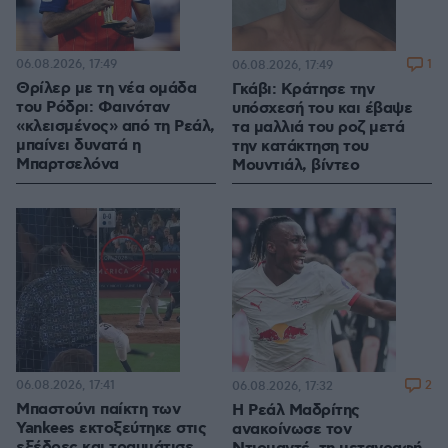
06.08.2026, 17:49
1
06.08.2026, 17:49
Θρίλερ με τη νέα ομάδα
Γκάβι: Κράτησε την
του Ρόδρι: Φαινόταν
υπόσχεσή του και έβαψε
«κλεισμένος» από τη Ρεάλ,
τα μαλλιά του ροζ μετά
μπαίνει δυνατά η
την κατάκτηση του
Μπαρτσελόνα
Μουντιάλ, βίντεο
06.08.2026, 17:41
2
06.08.2026, 17:32
Μπαστούνι παίκτη των
Η Ρεάλ Μαδρίτης
Yankees εκτοξεύτηκε στις
ανακοίνωσε τον
εξέδρες και τραυμάτισε