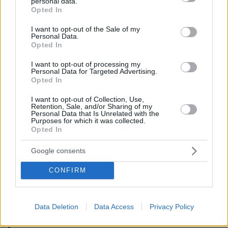
personal data.
grant or deny consent to Google and its third-party tags to
αλήθεια».
Opted In
use your data for below specified purposes in below Google
consent section.
I want to opt-out of the Sale of my
Η ίδια αναδημοσίευσε, μάλιστα, βίντεο στο
Personal Data.
Opted In
οποίο ακούγεται η μητέρα της να λέει σε
στέλεχος της διοίκησης του πανεπιστημίου το
I want to opt-out of processing my
Personal Data for Targeted Advertising.
2019 ότι ο Μπάλντουιν «κυνηγούσε» κορίτσια,
Opted In
με τον άνδρα στον οποίο απευθυνόταν να της
I want to opt-out of Collection, Use,
απαντά «το ξέρω και τον έχω προειδοποιήσει.
Retention, Sale, and/or Sharing of my
Personal Data that Is Unrelated with the
Του είπα να σταματήσει» κάνοντας λόγο για
Purposes for which it was collected.
«αρρώστια».
Opted In
Google consents
CONFIRM
@epokquimps
does this jog your memory? You
have four kids right?
@ateneodemanilau
Every parent at
deserves the
Data Deletion
Data Access
Privacy Policy
https://t.co/h4B8dASxLN
truth.