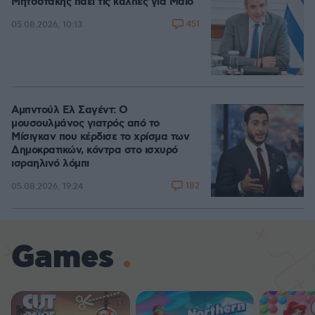
Μητσοτάκης πάει τις κάλπες για Μάιο
451
05.08.2026, 10:13
Αμπντούλ Ελ Σαγέντ: Ο
μουσουλμάνος γιατρός από το
Μίσιγκαν που κέρδισε το χρίσμα των
Δημοκρατικών, κόντρα στο ισχυρό
ισραηλινό λόμπι
182
05.08.2026, 19:24
Games