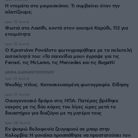
Η ντομάτα στο μικροσκόπιο: Τι συμβαίνει όταν την
αλατίζουμε;
πριν 15 λεπτά
Φωτιά στο Λασίθι, κοντά στον οικισμό Καρύδι, 112 για
ετοιμότητα
πριν 15 λεπτά
Ο Κριστιάνο Ρονάλντο φωτογραφήθηκε με τα πολυτελή
αυτοκίνητά του: «Τα παιχνίδια μου» έγραψε για τις
Ferrari, τις McLaren, τις Mercedes και τις Bugatti
ΑΝΝΑ ΔΙΑΜΑΝΤΟΠΟΥΛΟΥ
πριν 21 λεπτά
Ψευδής τίτλος. Κατασκευασμένη φωτογραφία. Είδηση;
πριν 27 λεπτά
Οικογενειακό δράμα στις ΗΠΑ: Πατέρας βρέθηκε
νεκρός με τις δύο κόρες του λίγες ώρες μετά το
δικαστήριο για διαζύγιο με τη μητέρα τους
πριν 38 λεπτά
Εν ψυχρώ δολοφονία ζευγαριού σε μπαρ στην
Κολομβία: Η γυναίκα προσπάθησε να προστατεύσει τον