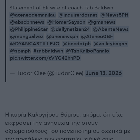
Statement of Efi wife of coach Tab Baldwin
@ateneodemanilau
@inquirerdotnet
@News5PH
@abscbnnews
@HomerSayson
@gmanews
@PhilippineStar
@dailynetizen24
@AbanteNews
@mongualvez
@onenewsph
@Ateneo0BF
@DYANCASTILLEJO
@bncdotph
@volleybagan
@spinph
#tabbaldwin
@TabKalboPanalo
pic.twitter.com/tVYG42hhPD
— Tudor Clee (@TudorClee)
June 13, 2026
Η κυρία Καλογήρου θύμισε, ακόμα, ότι είχε
εκφράσει την ανησυχία της στους
αξιωματούχους του πανεπιστημίου σχετικά με
την ασφάλεια των φοιτητών, ειδικά στις