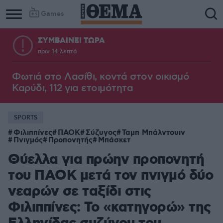
Games
ΣΥΜΒΑΙΝΕΙ ΤΩΡΑ
πριν 14 λεπτά
Φωτιά στο Λασίθι, κοντά στον οικισμό
Καρύδι, 112 για ετοιμότητα
SPORTS
Φιλιππίνες
ΠΑΟΚ
Σύζυγος
Ταμπ Μπάλντουιν
Πνιγμός
Προπονητής
Μπάσκετ
Θύελλα για πρώην προπονητή
του ΠΑΟΚ μετά τον πνιγμό δύο
νεαρών σε ταξίδι στις
Φιλιππίνες: Το «κατηγορώ» της