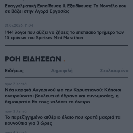
Επαγγελματική Εκπαίδευση & Εξειδίκευση: Το Mοντέλο που
σε Bάζει στην Aγορά Eργασίας
31.07.2026, 11:04
14+1 λόγοι που αξίζει να ζήσεις το επετειακό τριήμερο των
15 χρόνων του Spetses Mini Marathon
ΡΟΗ ΕΙΔΗΣΕΩΝ
Ειδήσεις
Δημοφιλή
Σχολιασμένα
πριν 2 λεπτά
Νέα καρφιά Αυγερινού για την Καρυστιανού: Kάποιοι
ονειρεύονται βουλευτικά έδρανα και συνωμοσίες, η
δημοκρατία θα τους χαλάσει το όνειρο
πριν 3 λεπτά
Το παρεξηγημένο αιθέριο έλαιο που κρατά μακριά τα
κουνούπια για 3 ώρες
πριν 4 λεπτά