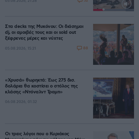
52
05.08.2026, 21:28
Loaded
:
100.00%
Στα decks της Μυκόνου: Οι διάσημοι
dj, οι αμοιβές τους και οι sold out
ξέφρενες μέρες και νύχτες
88
05.08.2026, 15:21
«Χρυσά» θωρηκτά: Έως 275 δισ.
δολάρια θα κοστίσει ο στόλος της
κλάσης «Ντόναλντ Τραμπ»
06.08.2026, 01:32
Οι τρεις λόγοι που ο Κυριάκος