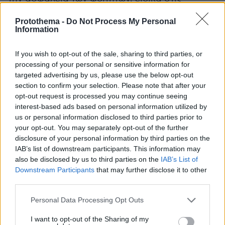
εγκαταστάσεις: «Εκείνη την εποχή, ενημέρωνα
Protothema -
Do Not Process My Personal
επανειλημμένα το Πανεπιστήμιο Ateneo de
Information
Manila ότι τα παιδιά δεν ήταν ασφαλή κοντά
του και προέτρεψα το πανεπιστήμιο να
If you wish to opt-out of the sale, sharing to third parties, or
αναλάβει δράση και να τον απομακρύνει από
processing of your personal or sensitive information for
targeted advertising by us, please use the below opt-out
την πανεπιστημιούπολη. Αντίθετα, αυτό που
section to confirm your selection. Please note that after your
ακολούθησε ήταν μια εκστρατεία εκφοβισμού
opt-out request is processed you may continue seeing
και φίμωσης».
interest-based ads based on personal information utilized by
us or personal information disclosed to third parties prior to
your opt-out. You may separately opt-out of the further
η θετή κόρη
Περαιτέρω λάδι στη φωτιά έριξε
disclosure of your personal information by third parties on the
του Μπάλντουιν, Γιώτα Καλογήρου
, γράφοντας
IAB’s list of downstream participants. This information may
στο Χ
also be disclosed by us to third parties on the
IAB’s List of
«η μητέρα μου παρενοχλούνταν για μήνες
Downstream Participants
that may further disclose it to other
third parties.
αφού προσπάθησε να μιλήσει. Ήταν
παντρεμένη με αυτό το τέρας που έχει
Please note that this website/app uses one or more Google
Personal Data Processing Opt Outs
καταστρέψει τόσες πολλές ζωές. Ελπίζω ο
services and may gather and store information including but
not limited to your visit or usage behaviour. You may click to
I want to opt-out of the Sharing of my
κόσμος να ανακαλύψει επιτέλους την