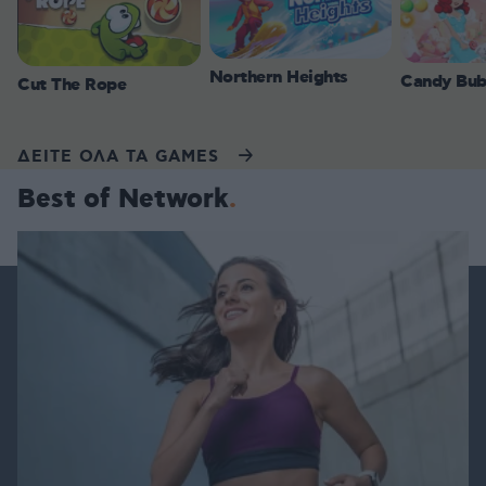
Northern Heights
Candy Bub
Cut The Rope
ΔΕΙΤΕ ΟΛΑ ΤΑ GAMES
Best of Network