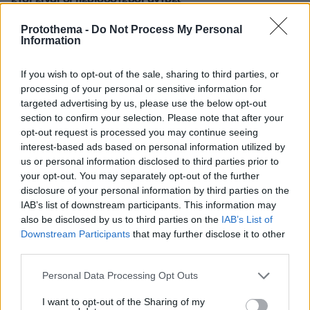
15.06.2026, 10:04
Protothema -
Do Not Process My Personal
δώστους μια ωραία γυναίκα (όχι Μπάρκα) και ξεχνάνε
Information
και το όνομά τους
ΑΠΑΝΤΗΣΗ
If you wish to opt-out of the sale, sharing to third parties, or
processing of your personal or sensitive information for
targeted advertising by us, please use the below opt-out
Καλοφτιαγμένη
section to confirm your selection. Please note that after your
15.06.2026, 08:53
opt-out request is processed you may continue seeing
η Κέιτι κάτω από το γαλάζιο φόρεμά της...
interest-based ads based on personal information utilized by
ΑΠΑΝΤΗΣΗ
us or personal information disclosed to third parties prior to
your opt-out. You may separately opt-out of the further
disclosure of your personal information by third parties on the
IAB’s list of downstream participants. This information may
also be disclosed by us to third parties on the
IAB’s List of
ανταρσύας φλοτίλας
Downstream Participants
that may further disclose it to other
15.06.2026, 08:35
third parties.
Αυτή θα τον βάλει να ξυρίσει και το μουστάκι
Please note that this website/app uses one or more Google
Personal Data Processing Opt Outs
ΑΠΑΝΤΗΣΗ
services and may gather and store information including but
not limited to your visit or usage behaviour. You may click to
I want to opt-out of the Sharing of my