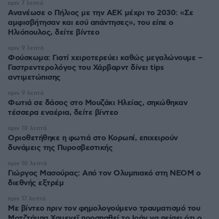
πριν 7 λεπτά
Ανανέωσε ο Πήλιος με την ΑΕΚ μέχρι το 2030: «Σε
αμφισβήτησαν και εσύ απάντησες», του είπε ο
Ηλιόπουλος, δείτε βίντεο
πριν 9 λεπτά
Φούσκωμα: Γιατί χειροτερεύει καθώς μεγαλώνουμε –
Γαστρεντερολόγος του Χάρβαρντ δίνει tips
αντιμετώπισης
πριν 9 λεπτά
Φωτιά σε δάσος στο Μουζάκι Ηλείας, σηκώθηκαν
τέσσερα εναέρια, δείτε βίντεο
πριν 10 λεπτά
Οριοθετήθηκε η φωτιά στο Κορωπί, επιχειρούν
δυνάμεις της Πυροσβεστικής
πριν 10 λεπτά
Γιώργος Μασούρας: Από τον Ολυμπιακό στη ΝΕΟΜ ο
διεθνής εξτρέμ
πριν 17 λεπτά
Με βίντεο πριν τον φημολογούμενο τραυματισμό του
Μοτζτάμπα Χαμενεΐ προσπαθεί το Ιράν να πείσει ότι ο