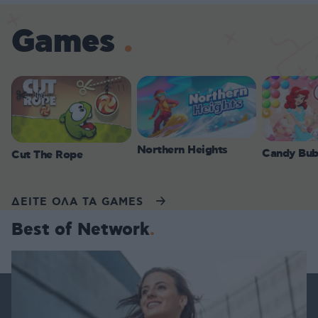
Games
Northern Heights
Candy Bub
Cut The Rope
ΔΕΙΤΕ ΟΛΑ ΤΑ GAMES
Best of Network