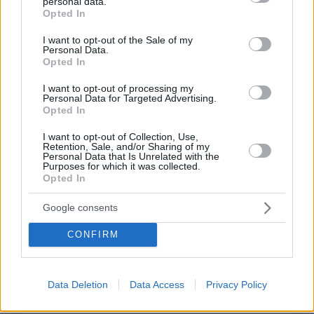
personal data.
grant or deny consent to Google and its third-party tags to
ΠΡΟΣΘΗΚΗ ΣΧΟΛΙΟΥ
Opted In
use your data for below specified purposes in below Google
consent section.
I want to opt-out of the Sale of my
ΌΝΟΜΑ *
Personal Data.
Opted In
I want to opt-out of processing my
Personal Data for Targeted Advertising.
Opted In
EMAIL
I want to opt-out of Collection, Use,
Retention, Sale, and/or Sharing of my
Personal Data that Is Unrelated with the
Purposes for which it was collected.
Opted In
Google consents
ΣΧΌΛΙΟ *
CONFIRM
Data Deletion
Data Access
Privacy Policy