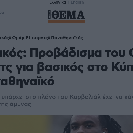
Ελληνικά
English
δα
ακός
Ομάρ Ρίτσαρντς
Παναθηναϊκός
ακός: Προβάδισμα του
τς για βασικός στο Κύ
ναθηναϊκό
υπάρχει στο πλάνο του Καρβαλιάλ έχει να κάν
της άμυνας