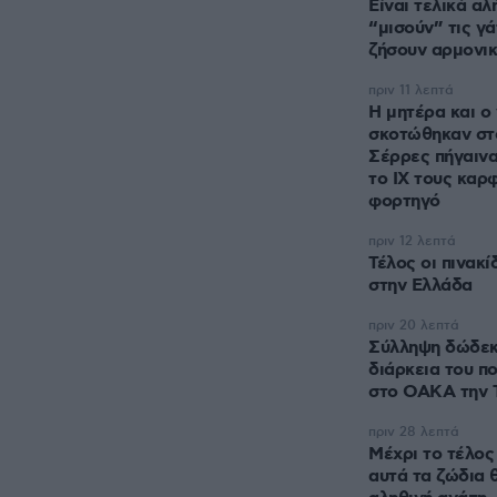
Είναι τελικά αλ
“μισούν” τις γ
ζήσουν αρμονικ
πριν 11 λεπτά
Η μητέρα και ο 
σκοτώθηκαν στο
Σέρρες πήγαινα
το ΙΧ τους καρ
φορτηγό
πριν 12 λεπτά
Τέλος οι πινακ
στην Ελλάδα
πριν 20 λεπτά
Σύλληψη δώδεκ
διάρκεια του π
στο ΟΑΚΑ την 
πριν 28 λεπτά
Μέχρι το τέλος
αυτά τα ζώδια 