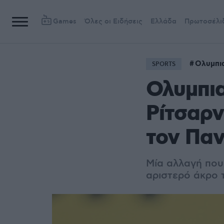
Games
Όλες οι Ειδήσεις
Ελλάδα
Πρωτοσέλι
Ολυμπι
SPORTS
Ολυμπι
Ρίτσαρν
τον Πα
Μία αλλαγή που 
αριστερό άκρο 