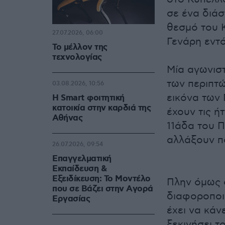
σε ένα διάσ
θεσμό του Κ
27.07.2026, 06:00
Γενάρη εντό
Το μέλλον της
τεχνολογίας
Μία αγωνιστ
των περιπτώ
03.08.2026, 10:56
εικόνα των
Η Smart φοιτητική
κατοικία στην καρδιά της
έχουν τις ή
Αθήνας
11άδα του 
αλλάξουν π
26.07.2026, 09:54
Επαγγελματική
Εκπαίδευση &
Εξειδίκευση: Το Mοντέλο
Πλην όμως 
που σε Bάζει στην Aγορά
διαφοροποι
Eργασίας
έχει να κάν
ξεκινήσει τ