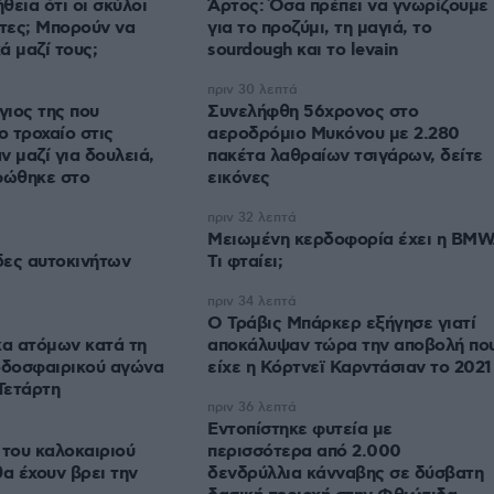
ήθεια ότι οι σκύλοι
Άρτος: Όσα πρέπει να γνωρίζουμε
άτες; Μπορούν να
για το προζύμι, τη μαγιά, το
ά μαζί τους;
sourdough και το levain
πριν 30 λεπτά
γιος της που
Συνελήφθη 56χρονος στο
 τροχαίο στις
αεροδρόμιο Μυκόνου με 2.280
ν μαζί για δουλειά,
πακέτα λαθραίων τσιγάρων, δείτε
φώθηκε στο
εικόνες
πριν 32 λεπτά
Μειωμένη κερδοφορία έχει η BMW
ίδες αυτοκινήτων
Τι φταίει;
πριν 34 λεπτά
O Τράβις Μπάρκερ εξήγησε γιατί
α ατόμων κατά τη
αποκάλυψαν τώρα την αποβολή πο
οδοσφαιρικού αγώνα
είχε η Κόρτνεϊ Καρντάσιαν το 2021
Τετάρτη
πριν 36 λεπτά
Εντοπίστηκε φυτεία με
 του καλοκαιριού
περισσότερα από 2.000
θα έχουν βρει την
δενδρύλλια κάνναβης σε δύσβατη