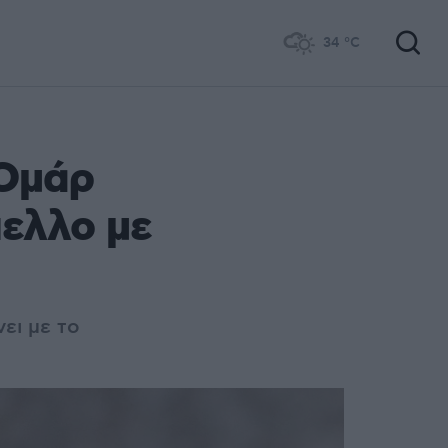
34
°C
 Ομάρ
πελλο με
ει με το