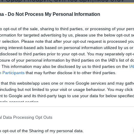
ην ΑΕΚ, Φρανσίσκο Ορτέγα.
ma -
Do Not Process My Personal Information
 Ρίτσαρντς είχε μπει ως αλλαγή στον αγώνα
to opt-out of the sale, sharing to third parties, or processing of your per
υ με την ΑΕΚ. Στο πρόσφατο ντέρμπι
formation for targeted advertising by us, please use the below opt-out s
 τα στοιχεία του Wyscout, της κορυφαίας
r selection. Please note that after your opt-out request is processed y
eing interest-based ads based on personal information utilized by us or
 είχε 15 λεπτά με 7/9 πάσες (με 78% ποσοστό
disclosed to third parties prior to your opt-out. You may separately opt-
 1/1 ντρίμπλες, 6/8 κερδισμένες μονομαχίες
losure of your personal information by third parties on the IAB’s list of
οστό του) και 1/1 εναέριες μονομαχίες.
. This information may also be disclosed by us to third parties on the
IA
Participants
that may further disclose it to other third parties.
με την αναμέτρηση Πρωταθλήματος του
 that this website/app uses one or more Google services and may gath
including but not limited to your visit or usage behaviour. You may click 
με την ΑΕΚ δεν ήταν και πολλοί οι
 to Google and its third-party tags to use your data for below specifi
ες από μεριάς των Ερυθρόλευκων. Κυρίως ήταν
ogle consent section.
ν σκόρερ Μασούρα (για το γκολ του κυρίως ο
ι όχι τόσο για την εμφάνισή του) αλλά και ο
l Data Processing Opt Outs
. Οπότε είναι ανοιχτό να προκύψουν και
o opt-out of the Sharing of my personal data.
ροποιήσεις για τον αγώνα με τον