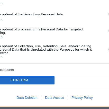
In
, όπου ο Ολυμπιακός καλείται να βγάλει την
ική αντίδραση, εκτός των άλλων.
o opt-out of the Sale of my Personal Data.
In
to opt-out of processing my Personal Data for Targeted
ing.
tta.gr
In
o opt-out of Collection, Use, Retention, Sale, and/or Sharing
ersonal Data that Is Unrelated with the Purposes for which it
lected.
ήμερα:
In
ησαν στη Γεωργία ο σύντροφός της και ο
consents
 Την έδεσαν με χειροπέδες πριν τη
CONFIRM
υν
ημα στη Σλοβακία: Σεφ ξερίζωσε την καρδιά
Data Deletion
Data Access
Privacy Policy
φου του - Ο πατέρας του είχε σκοτώσει δύο