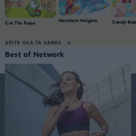
Northern Heights
Candy Bub
Cut The Rope
ΔΕΙΤΕ ΟΛΑ ΤΑ GAMES
Best of Network