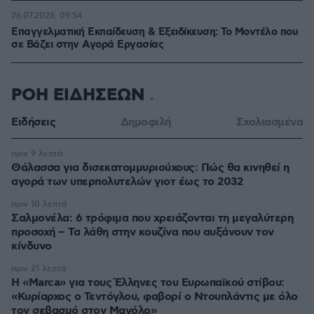
26.07.2026, 09:54
Επαγγελματική Εκπαίδευση & Εξειδίκευση: Το Mοντέλο που
σε Bάζει στην Aγορά Eργασίας
ΡΟΗ ΕΙΔΗΣΕΩΝ
Ειδήσεις
Δημοφιλή
Σχολιασμένα
πριν 9 λεπτά
Θάλασσα για δισεκατομμυριούχους: Πώς θα κινηθεί η
αγορά των υπερπολυτελών γιοτ έως το 2032
πριν 10 λεπτά
Σαλμονέλα: 6 τρόφιμα που χρειάζονται τη μεγαλύτερη
προσοχή – Τα λάθη στην κουζίνα που αυξάνουν τον
κίνδυνο
πριν 21 λεπτά
Η «Marca» για τους Έλληνες του Ευρωπαϊκού στίβου:
«Κυρίαρχος ο Τεντόγλου, φαβορί ο Ντουπλάντις με όλο
τον σεβασμό στον Μανόλο»