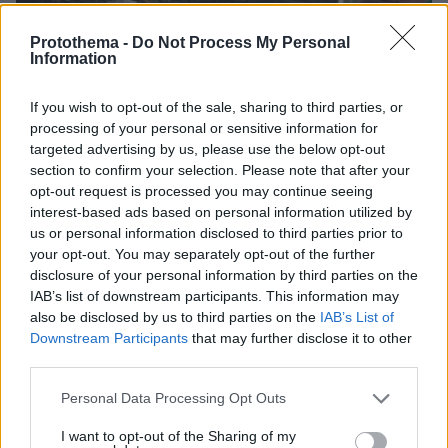
Protothema -
Do Not Process My Personal
Information
If you wish to opt-out of the sale, sharing to third parties, or
processing of your personal or sensitive information for
25.09.2021, 15:51
targeted advertising by us, please use the below opt-out
Βραζιλία: Συνελήφθη ύποπτη φυγάς που φέρεται να έχει
section to confirm your selection. Please note that after your
ευθύνη για την αεροπορική τραγωδία της Σαπεκοένσε
opt-out request is processed you may continue seeing
interest-based ads based on personal information utilized by
us or personal information disclosed to third parties prior to
your opt-out. You may separately opt-out of the further
disclosure of your personal information by third parties on the
IAB’s list of downstream participants. This information may
also be disclosed by us to third parties on the
IAB’s List of
Downstream Participants
that may further disclose it to other
third parties.
Please note that this website/app uses one or more Google
Personal Data Processing Opt Outs
services and may gather and store information including but
not limited to your visit or usage behaviour. You may click to
I want to opt-out of the Sharing of my