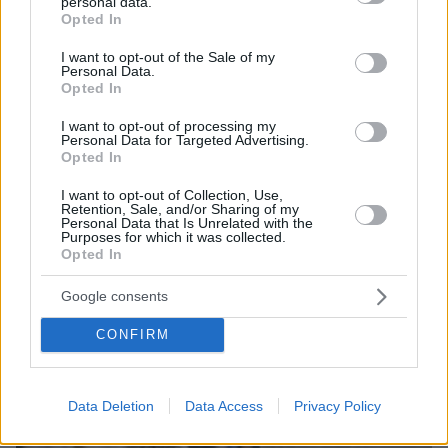
personal data.
grant or deny consent to Google and its third-party tags to
Opted In
use your data for below specified purposes in below Google
consent section.
I want to opt-out of the Sale of my
Personal Data.
Opted In
I want to opt-out of processing my
Personal Data for Targeted Advertising.
Opted In
I want to opt-out of Collection, Use,
03.03.2021, 17:24
Retention, Sale, and/or Sharing of my
Σαπεκοένσε: Ο «άφθαρτος» επιζών που σώθηκε και από
Personal Data that Is Unrelated with the
Purposes for which it was collected.
τροχαίο
Opted In
Google consents
Thema Insights
CONFIRM
Data Deletion
Data Access
Privacy Policy