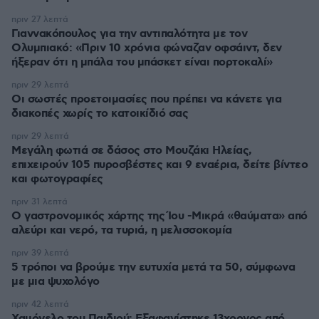
πριν 27 λεπτά
Γιαννακόπουλος για την αντιπαλότητα με τον
Ολυμπιακό: «Πριν 10 χρόνια φώναζαν οφσάιντ, δεν
ήξεραν ότι η μπάλα του μπάσκετ είναι πορτοκαλί»
πριν 29 λεπτά
Οι σωστές προετοιμασίες που πρέπει να κάνετε για
διακοπές χωρίς το κατοικίδιό σας
πριν 29 λεπτά
Μεγάλη φωτιά σε δάσος στο Μουζάκι Ηλείας,
επιχειρούν 105 πυροσβέστες και 9 εναέρια, δείτε βίντεο
και φωτογραφίες
πριν 31 λεπτά
Ο γαστρονομικός χάρτης της Ίου -Μικρά «θαύματα» από
αλεύρι και νερό, τα τυριά, η μελισσοκομία
πριν 39 λεπτά
5 τρόποι να βρούμε την ευτυχία μετά τα 50, σύμφωνα
με μια ψυχολόγο
πριν 42 λεπτά
Χαμόγελο του Παιδιού: Εξαφανίστηκε 13χρονος από