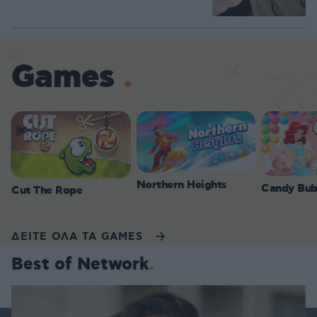
Games
Northern Heights
Candy Bub
Cut The Rope
ΔΕΙΤΕ ΟΛΑ ΤΑ GAMES
Best of Network