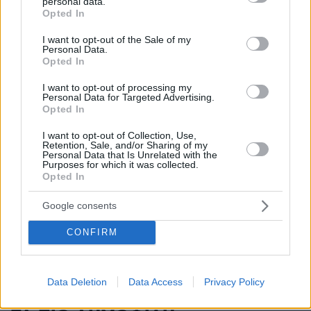
personal data.
grant or deny consent to Google and its third-party tags to
Αθήνα
Opted In
use your data for below specified purposes in below Google
πριν 15 λεπτά
consent section.
I want to opt-out of the Sale of my
Ξανά πάνω από τις 2.600 μονάδες το Χρηματιστήριο με
Personal Data.
εβδομαδιαία κέρδη 1,8%, πού βρήκε στηρίγματα
Opted In
πριν 16 λεπτά
I want to opt-out of processing my
Με «Δούρειο Ίππο» την task force της CIA και οδηγό το
Personal Data for Targeted Advertising.
Opted In
φιάσκο του Κόλπου των Χοίρων: Πώς θέλουν οι ΗΠΑ να
πάρουν τον έλεγχο στην Κούβα
I want to opt-out of Collection, Use,
Retention, Sale, and/or Sharing of my
πριν 16 λεπτά
Personal Data that Is Unrelated with the
Οκτώ συνήθειες στα πλούσια σπίτια που φαίνονται
Purposes for which it was collected.
παράξενες στον μέσο άνθρωπο
Opted In
πριν 20 λεπτά
Google consents
«Έχουμε και Λέμε»: Τα μεγάλα μπερδέματα του έρωτα
CONFIRM
ΔΕΙΤΕ ΟΛΕΣ ΤΙΣ ΕΙΔΗΣΕΙΣ
Data Deletion
Data Access
Privacy Policy