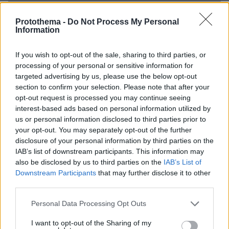
πριν 2 λεπτά
Protothema -
Do Not Process My Personal
Λίβερπουλ: Πρόταση 115 εκατ. ευρώ στην Παρί για τον
Information
Μπαρκολά, ζητούν 150 οι πρωταθλητές Ευρώπης
πριν 3 λεπτά
If you wish to opt-out of the sale, sharing to third parties, or
3 αξεσουάρ του μπάνιου που δεν πρέπει να
processing of your personal or sensitive information for
μοιραζόμαστε με ξένους
targeted advertising by us, please use the below opt-out
πριν 6 λεπτά
section to confirm your selection. Please note that after your
Εφετείο έκρινε παράνομη την κατασκευή της νέας
opt-out request is processed you may continue seeing
αίθουσας χορού του Τραμπ στον Λευκό Οίκο
interest-based ads based on personal information utilized by
us or personal information disclosed to third parties prior to
πριν 10 λεπτά
your opt-out. You may separately opt-out of the further
Νηστεία Δεκαπενταύγουστου: 20 μελωμένα φαγητά
disclosure of your personal information by third parties on the
κατσαρόλας
IAB’s list of downstream participants. This information may
πριν 12 λεπτά
also be disclosed by us to third parties on the
IAB’s List of
Ο ΣΚΑΪ έλυσε τη συνεργασία του με τον διευθύνοντα
Downstream Participants
that may further disclose it to other
σύμβουλο, Γρηγόρη Δημητριάδη, δείτε την επίσημη
third parties.
ανακοίνωση
Please note that this website/app uses one or more Google
Personal Data Processing Opt Outs
πριν 14 λεπτά
services and may gather and store information including but
«Πέρασα 4 υπέροχα χρόνια, φεύγω με βαθιά αγάπη για
not limited to your visit or usage behaviour. You may click to
I want to opt-out of the Sharing of my
την Ελλάδα»: Ο Νόαμ Κατζ αποχωρεί από πρέσβης στην