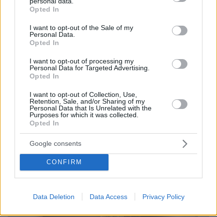
personal data.
grant or deny consent to Google and its third-party tags to
Opted In
use your data for below specified purposes in below Google
consent section.
I want to opt-out of the Sale of my
Personal Data.
Opted In
I want to opt-out of processing my
Personal Data for Targeted Advertising.
Opted In
I want to opt-out of Collection, Use,
Retention, Sale, and/or Sharing of my
Personal Data that Is Unrelated with the
Purposes for which it was collected.
Opted In
06.08.2026, 18:00
Google consents
Γιώργος Παράσχος: Χαμογελαστός, δίνει τη μάχη
του με τον καρκίνο, μπήκε στο νοσοκομείο για νέα
CONFIRM
θεραπεία
Data Deletion
Data Access
Privacy Policy