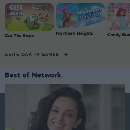
Northern Heights
Candy Bub
Cut The Rope
ΔΕΙΤΕ ΟΛΑ ΤΑ GAMES
Best of Network