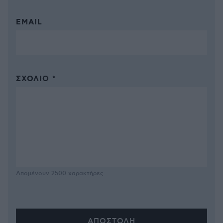
EMAIL
ΣΧΌΛΙΟ *
Απομένουν
2500
χαρακτήρες