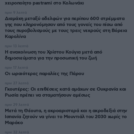
χειροποίητο pastrami στο Κολωνάκι
πριν 9 λεπτά
Διαμάχη μεταξύ αδελφών για περίπου 600 στρέμματα
γης που κληρονόμησαν από τους γονείς του πίσω από
τους πυροβολισμούς με τους τρεις νεκρούς στη Βόρεια
Καρολίνα
πριν 13 λεπτά
Η ανακοίνωση του Χρίστου Κούγια μετά από
δημοσιεύματα για την προσωπική του ζωή
πριν 17 λεπτά
Οι ωραιότερες παραλίες της Πάρου
πριν 27 λεπτά
Γκουτέρες: Οι επιθέσεις κατά αμάχων σε Ουκρανία και
Ρωσία πρέπει να σταματήσουν αμέσως
πριν 29 λεπτά
Μετά τη Θέουτα, η ακροαριστερά και η ακροδεξιά στην
Ισπανία ζητούν να γίνει το Μουντιάλ του 2030 χωρίς το
Μαρόκο
πριν 32 λεπτά