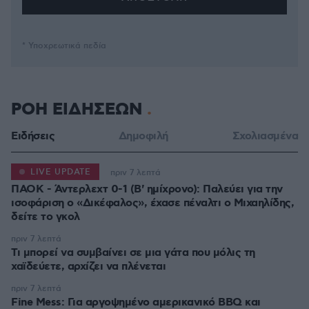
* Υποχρεωτικά πεδία
ΡΟΗ ΕΙΔΗΣΕΩΝ
Ειδήσεις
Δημοφιλή
Σχολιασμένα
LIVE UPDATE
πριν 7 λεπτά
ΠΑΟΚ - Άντερλεχτ 0-1 (Β' ημίχρονο): Παλεύει για την
ισοφάριση ο «Δικέφαλος», έχασε πέναλτι ο Μιχαηλίδης,
πριν 7 λεπτά
Τι μπορεί να συμβαίνει σε μια γάτα που μόλις τη
χαϊδεύετε, αρχίζει να πλένεται
πριν 7 λεπτά
Fine Mess: Για αργοψημένο αμερικανικό BBQ και