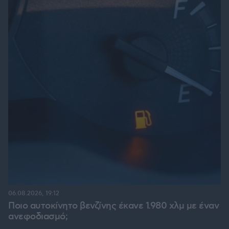
06.08.2026, 19:12
Ποιο αυτοκίνητο βενζίνης έκανε 1.980 χλμ με έναν
ανεφοδιασμό;