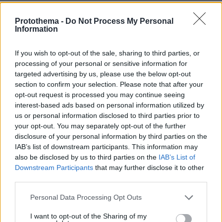
Αντικαταθλιπτικά: Γιατί η διακοπή τους προκαλεί φόβο –
Πώς θα γίνει σωστά και με ασφάλεια
Protothema -
Do Not Process My Personal
Information
πριν 34 λεπτά
Φρίκη στη Βρετανία: Πρώην χασάπης τεμάχισε 55χρονο
εργαζόμενό του και τον έβαλε σε βαρέλι με τσιμέντο
If you wish to opt-out of the sale, sharing to third parties, or
επειδή νόμιζε ότι τον έκλεβε
processing of your personal or sensitive information for
targeted advertising by us, please use the below opt-out
section to confirm your selection. Please note that after your
ΔΕΙΤΕ ΟΛΕΣ ΤΙΣ ΕΙΔΗΣΕΙΣ
opt-out request is processed you may continue seeing
interest-based ads based on personal information utilized by
us or personal information disclosed to third parties prior to
your opt-out. You may separately opt-out of the further
ΤΑ ΠΙΟ ΔΗΜΟΦΙΛΗ
disclosure of your personal information by third parties on the
IAB’s list of downstream participants. This information may
also be disclosed by us to third parties on the
IAB’s List of
Downstream Participants
that may further disclose it to other
third parties.
Please note that this website/app uses one or more Google
Personal Data Processing Opt Outs
services and may gather and store information including but
not limited to your visit or usage behaviour. You may click to
I want to opt-out of the Sharing of my