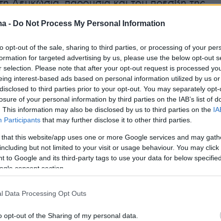
τη Λευκωσία, παρουσία και του πρέσβη της
 Κύπρο, Κωνσταντίνου Κόλλια, καθώς και
ma -
Do Not Process My Personal Information
σιακών παραγόντων.
to opt-out of the sale, sharing to third parties, or processing of your per
α τη χαρά να συναντηθώ με την Πρόεδρο της Βουλή
formation for targeted advertising by us, please use the below opt-out s
r selection. Please note that after your opt-out request is processed y
οσώπων της Κύπρου
@AnnitaDemetriou
.
eing interest-based ads based on personal information utilized by us or
disclosed to third parties prior to your opt-out. You may separately opt-
 Κύπρος βρίσκονται στην πρώτη γραμμή των
losure of your personal information by third parties on the IAB’s list of
αποδεικνύοντας ότι ο Ελληνισμός είναι δύναμη
. This information may also be disclosed by us to third parties on the
IA
Participants
that may further disclose it to other third parties.
, σταθερότητας, ανάπτυξης και στρατηγικής
.
pic.twitter.com/lZsPTmxd2y
 that this website/app uses one or more Google services and may gath
including but not limited to your visit or usage behaviour. You may click 
 to Google and its third-party tags to use your data for below specifi
 Pierrakakis (@Pierrakakis)
May 21, 2026
ogle consent section.
l Data Processing Opt Outs
o opt-out of the Sharing of my personal data.