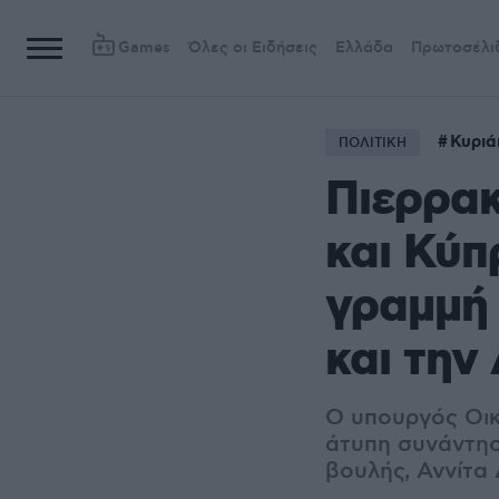
Games
Όλες οι Ειδήσεις
Ελλάδα
Πρωτοσέλι
Κυριά
ΠΟΛΙΤΙΚΗ
Πιερρα
και Κύπ
γραμμή 
και την
Ο υπουργός Οικ
άτυπη συνάντησ
βουλής, Αννίτα