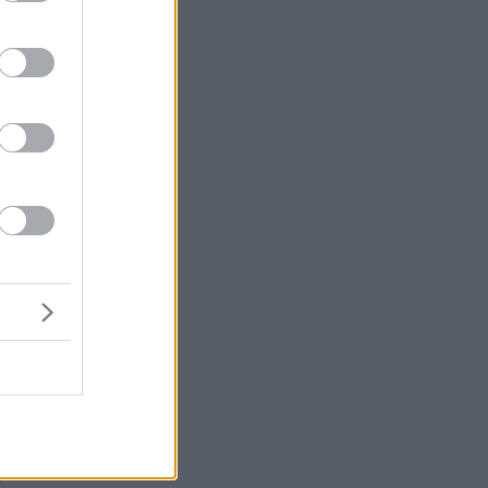
ι
 η
)
ας
ς