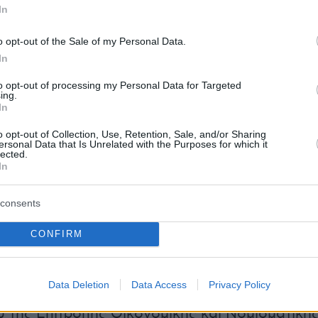
άντηση του ECOFIN
In
άκης βρίσκεται στην Κύπρο για να συμμετάσχε
o opt-out of the Sale of my Personal Data.
, την Παρασκευή και το Σάββατο, στην άτυπη
In
υ Συμβουλίου Οικονομικών και
to opt-out of processing my Personal Data for Targeted
κών Υποθέσεων (
ECOFIN
), στο πλαίσιο της
ing.
In
οεδρίας του Συμβουλίου της ΕΕ 2026.
o opt-out of Collection, Use, Retention, Sale, and/or Sharing
ersonal Data that Is Unrelated with the Purposes for which it
της άτυπης συνάντησης του Συμβουλίου Ecofin,
lected.
In
εδρία θα φιλοξενήσει την Παρασκευή, 22
ίαση της ομάδας της Ευρωζώνης (Eurogroup
consents
δρό του Eurogroup Κυριάκο Πιερρακάκη. Τη
θα απασχολήσουν οι πρόσφατες
CONFIRM
ικές εξελίξεις, το θέμα της ανταγωνιστικότητ
ης στέγασης, καθώς και η πρόοδος των
Data Deletion
Data Access
Privacy Policy
ια υιοθέτηση του ψηφιακού ευρώ, παρουσία
 της Επιτροπής Οικονομικής και Νομισματική