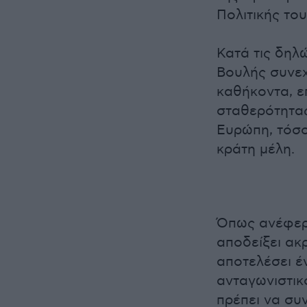
Πολιτικής το
Κατά τις δηλ
Βουλής συνεχ
καθήκοντα, ε
σταθερότητας
Ευρώπη, τόσο
κράτη μέλη.
Όπως ανέφερε
αποδείξει ακρ
αποτελέσει έ
ανταγωνιστικ
πρέπει να συ