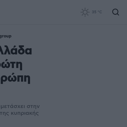
35
°C
group
Ελλάδα
ρώτη
υρώπη
μμετάσχει στην
της κυπριακής