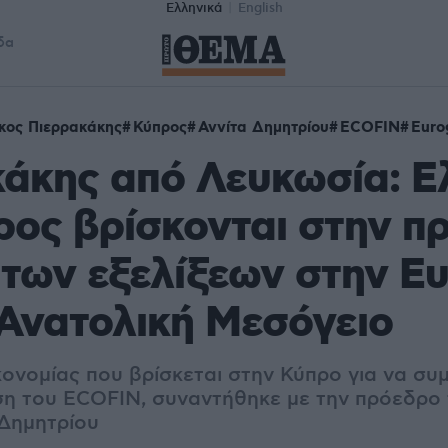
Ελληνικά
English
δα
κος Πιερρακάκης
Κύπρος
Αννίτα Δημητρίου
ECOFIN
Euro
κάκης από Λευκωσία: 
ρος βρίσκονται στην π
των εξελίξεων στην Ε
 Ανατολική Μεσόγειο
ονομίας που βρίσκεται στην Κύπρο για να συ
η του ECOFIN, συναντήθηκε με την πρόεδρο 
 Δημητρίου