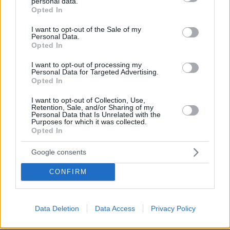
personal data.
grant or deny consent to Google and its third-party tags to
Opted In
δημιουργικό εκπαιδευτικό περιβάλλον με
use your data for below specified purposes in below Google
προοπτική για τη ζωή και το μέλλον τους.
consent section.
I want to opt-out of the Sale of my
Personal Data.
Opted In
4. Προτεραιότητά μας είναι η πρόνοια για τους
I want to opt-out of processing my
συμπολίτες μας της τρίτης ηλικίας και όλων των
Personal Data for Targeted Advertising.
ευάλωτων ομάδων, που οφείλουμε να
Opted In
στηρίζουμε με σεβασμό, αγάπη, ανθρωπιά,
I want to opt-out of Collection, Use,
αλληλεγγύη και συμπερίληψη. Επιβάλλεται η
Retention, Sale, and/or Sharing of my
Personal Data that Is Unrelated with the
οικονομική ενίσχυση για αξιοπρεπή διαβίωση
Purposes for which it was collected.
Opted In
και η ειδική μέριμνα για τις αυξημένες ανάγκες
φροντίδας των ανθρώπων με αναπηρία και των
Google consents
οικογενειών τους, καθώς και η ειδική
επιστημονική υποστήριξή τους. Οι συνταξιούχοι
CONFIRM
είναι οι άνθρωποι που κράτησαν την κοινωνία
όρθια και δικαιούνται αξιοπρεπή διαβίωση με
Data Deletion
Data Access
Privacy Policy
ειδική φροντίδα και αποκατάσταση αποδοχών.