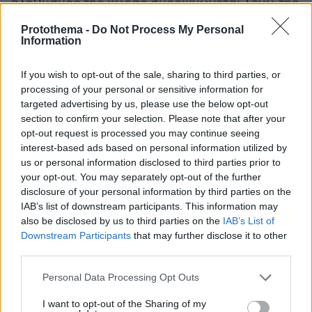
πληθυσμός της χώρας συρρικνώνεται λόγω της
υπογεννητικότητας, της γήρανσης του
Protothema -
Do Not Process My Personal
πληθυσμού, της αυξανόμενης φτωχοποίησης
Information
και της εξώθησης των νέων σε φυγή στο
εξωτερικό (brain drain). Γι’ αυτό και πρώτιστο
If you wish to opt-out of the sale, sharing to third parties, or
processing of your personal or sensitive information for
μέλημά μας είναι η με κάθε μέσο στήριξη της
targeted advertising by us, please use the below opt-out
οικογένειας, που είναι ο πυρήνας και το
section to confirm your selection. Please note that after your
θεμέλιο της κοινωνίας και ειδικά των νέων, της
opt-out request is processed you may continue seeing
ελπίδας της πατρίδας μας.
interest-based ads based on personal information utilized by
us or personal information disclosed to third parties prior to
your opt-out. You may separately opt-out of the further
3. Ανασυγκρότηση του δημόσιου εκπαιδευτικού
disclosure of your personal information by third parties on the
συστήματος, ώστε να καταστεί ισχυρό και
IAB’s list of downstream participants. This information may
ποιοτικό, με μέριμνα στην ειδική αγωγή και με
also be disclosed by us to third parties on the
IAB’s List of
Downstream Participants
that may further disclose it to other
γενναία στήριξη των λειτουργών του. Στόχος
third parties.
της παιδείας είναι να προετοιμάσει ενεργούς
και σκεπτόμενους πολίτες, ικανούς να
Please note that this website/app uses one or more Google
Personal Data Processing Opt Outs
services and may gather and store information including but
ανταποκριθούν στις ραγδαίες τεχνολογικές και
not limited to your visit or usage behaviour. You may click to
I want to opt-out of the Sharing of my
κοινωνικές αλλαγές, μέσα σ’ ένα ευχάριστο και