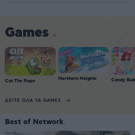
Games
Northern Heights
Candy Bub
Cut The Rope
ΔΕΙΤΕ ΟΛΑ ΤΑ GAMES
Best of Network