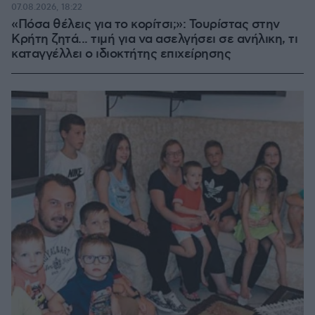
07.08.2026, 18:22
«Πόσα θέλεις για το κορίτσι;»: Τουρίστας στην
Κρήτη ζητά... τιμή για να ασελγήσει σε ανήλικη, τι
καταγγέλλει ο ιδιοκτήτης επιχείρησης