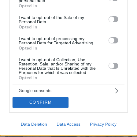
personal data.
grant or deny consent to Google and its third-party tags to
protothema.gr στο Google News
Opted In
Ακολουθήστε το
use your data for below specified purposes in below Google
και μάθετε πρώτοι όλες τις ειδήσεις
consent section.
I want to opt-out of the Sale of my
Personal Data.
Ειδήσεις
Opted In
Δείτε όλες τις τελευταίες
από την Ελλάδα
και τον Κόσμο, τη στιγμή που συμβαίνουν, στο
I want to opt-out of processing my
Protothema.gr
Personal Data for Targeted Advertising.
Opted In
Σχετικά Άρθρα
I want to opt-out of Collection, Use,
Retention, Sale, and/or Sharing of my
Personal Data that Is Unrelated with the
Purposes for which it was collected.
Opted In
Google consents
CONFIRM
Data Deletion
Data Access
Privacy Policy