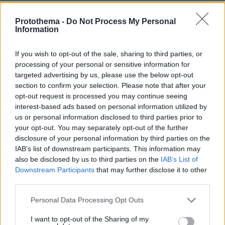
Protothema -
Do Not Process My Personal
Information
If you wish to opt-out of the sale, sharing to third parties, or
Ειδήσεις σήμερα:
processing of your personal or sensitive information for
targeted advertising by us, please use the below opt-out
Τέλη κυκλοφορίας, ΕΝΦΙΑ και φόρος
section to confirm your selection. Please note that after your
εισοδήματος: Σήμερα η τελευταία ημέρα
opt-out request is processed you may continue seeing
interest-based ads based on personal information utilized by
πληρωμής
us or personal information disclosed to third parties prior to
your opt-out. You may separately opt-out of the further
Σφοδρές αντιδράσεις του δικαστικού κόσμου
disclosure of your personal information by third parties on the
για την προκήρυξη Πολάκη
IAB’s list of downstream participants. This information may
also be disclosed by us to third parties on the
IAB’s List of
Downstream Participants
that may further disclose it to other
Qatargate: Σήμερα εξετάζεται η έφεση της
third parties.
Εύας Καϊλή - Αποφυλάκιση ή συνέχιση της
Please note that this website/app uses one or more Google
κράτησης
Personal Data Processing Opt Outs
services and may gather and store information including but
not limited to your visit or usage behaviour. You may click to
I want to opt-out of the Sharing of my