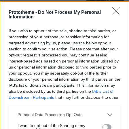
40
07.08.2026, 10:27
Protothema -
Do Not Process My Personal
Information
If you wish to opt-out of the sale, sharing to third parties, or
Η Ιουλία Καλλιμάνη θύμωσε με θεατή
processing of your personal or sensitive information for
που της πέταξε λουλούδια στην
targeted advertising by us, please use the below opt-out
Ηγουμενίτσα: Του τα επέστρεψε στο
κεφάλι και είπε «εσένα σ' αρέσει
section to confirm your selection. Please note that after your
αυτό...», δείτε βίντεο
opt-out request is processed you may continue seeing
interest-based ads based on personal information utilized by
99
07.08.2026, 06:39
us or personal information disclosed to third parties prior to
your opt-out. You may separately opt-out of the further
disclosure of your personal information by third parties on the
IAB’s list of downstream participants. This information may
also be disclosed by us to third parties on the
IAB’s List of
Games
Downstream Participants
that may further disclose it to other
third parties.
Please note that this website/app uses one or more Google
Personal Data Processing Opt Outs
services and may gather and store information including but
not limited to your visit or usage behaviour. You may click to
I want to opt-out of the Sharing of my