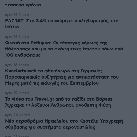
τέσσερα χρόνια
πριν 14 λεπτά
ΕΛΣΤΑΤ: Στο 3,4% υποχώρησε ο πληθωρισμός τον
Ιούλιο
πριν 14 λεπτά
Φωτιά στο Ρέθυμνο: Οι τέσσερις «ήρωες της
θάλασσας» που με τα σκάφη τους έσωσαν πάνω από
100 ανθρώπους
πριν 16 λεπτά
Kanzlertausch το φθινόπωρο στη Γερμανία;
Παρασκηνιακές συζητήσεις για αντικατάσταση του
Μερτς μετά τις εκλογές του Σεπτεμβρίου
πριν 19 λεπτά
To video του Travel.gr από το ταξίδι στα Βόρεια
Άγραφα: Φιλόξενοι Άνθρωποι, ανόθευτη Φύση
πριν 20 λεπτά
Νέο αεροδρόμιο Ηρακλείου στο Καστέλι: Υπογραφή
σύμβασης για συστήματα αεροναυτιλίας