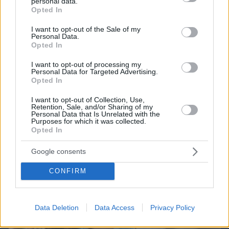
personal data.
grant or deny consent to Google and its third-party tags to
Opted In
use your data for below specified purposes in below Google
consent section.
I want to opt-out of the Sale of my
Northern Heights
Candy Bub
Cut The Rope
Personal Data.
Opted In
I want to opt-out of processing my
ΔΕΙΤΕ ΟΛΑ ΤΑ GAMES
Personal Data for Targeted Advertising.
Opted In
I want to opt-out of Collection, Use,
Best of Network
Retention, Sale, and/or Sharing of my
Personal Data that Is Unrelated with the
Purposes for which it was collected.
Opted In
Google consents
CONFIRM
Data Deletion
Data Access
Privacy Policy