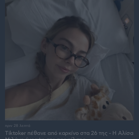
πριν 28 λεπτά
Tiktoker πέθανε από καρκίνο στα 26 της - Η Αλίσα