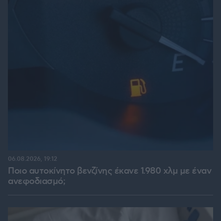
06.08.2026, 19:12
Ποιο αυτοκίνητο βενζίνης έκανε 1.980 χλμ με έναν
ανεφοδιασμό;