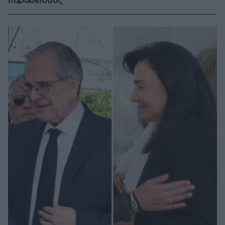
παράδεισους