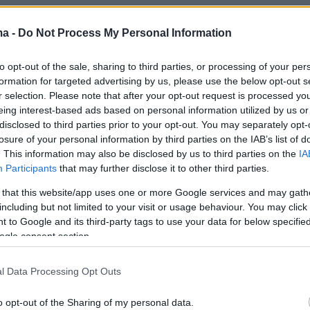
 αιώνες μας φέρνει στα editorial του Irving
φαγητό παύει να είναι απλή τροφή και γίνεται
ma -
Do Not Process My Personal Information
ύτου, μνήμης, ματαιότητας. Σήμερα, στον κόσμο τω
to opt-out of the sale, sharing to third parties, or processing of your per
το φαγητό παραμένει φετίχ, ένα σκηνικό για τις
formation for targeted advertising by us, please use the below opt-out s
ς και ένα αισθητηριακό statement. Κρέμες προσώπ
r selection. Please note that after your opt-out request is processed y
με δημητριακά, επώνυμες τσάντες πάνω σε βουνά
eing interest-based ads based on personal information utilized by us or
τυπα πασπαλισμένα με άχνη ζάχαρη πάνω σε
disclosed to third parties prior to your opt-out. You may separately opt-
losure of your personal information by third parties on the IAB’s list of
. This information may also be disclosed by us to third parties on the
IA
Participants
that may further disclose it to other third parties.
καμπάνια της Χέιλι Μπίμπερ για τη FILA, τη βλέπο
 that this website/app uses one or more Google services and may gath
ά «μαμαδίστικα» ρούχα – μια εικόνα φαινομενικής
including but not limited to your visit or usage behaviour. You may click 
όσο, το πραγματικό focus δεν είναι το ντύσιμο: είν
 to Google and its third-party tags to use your data for below specifi
ρτινη σακούλα που κρατά, γεμάτη φρέσκα λαχανικά
ogle consent section.
 το βουτυρένιο κρουασάν στο άλλο χέρι. Τα τρόφιμ
νονται το πιο έντονο στοιχείο της εικόνας, γεμάτα ζ
l Data Processing Opt Outs
 Σε ποιους απευθύνεται τελικά αυτή η εικόνα; Και τ
αυτά τα λαχανικά μετά τη φωτογράφηση; (Μήπως
o opt-out of the Sharing of my personal data.