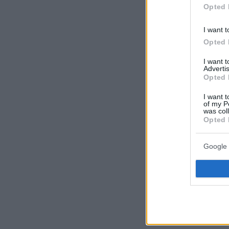
Opted 
τελικά είναι κ
από το να πετά
I want t
Opted 
Η συμβολική δ
Ολλανδών μαστ
I want 
Advertis
αντίστοιχο κοι
Opted 
αποκτούν αισθη
I want t
fashion statem
of my P
was col
Opted 
Κι αν τρώμε π
Google 
ρούχων μέχρι φ
στην εικόνα. Έ
προϊόν. Καλλυν
blueberry milk 
αισθητηριακού 
οικειότητα – α