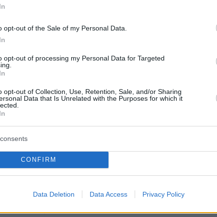
In
αλύτερα να κρατάμε δερμάτινα trompe l’oeil σέλινα
με τα αληθινά;)
o opt-out of the Sale of my Personal Data.
In
ιάσταση του φαγητού, όπως στους πίνακες των
όρων, δηλώνει μέχρι και σήμερα αφθονία και
to opt-out of processing my Personal Data for Targeted
ing.
νωνικό status. Τα απλά, υγιή, «φυσικά» προϊόντα
In
τική υπεραξία και το food styling μετατρέπεται σε
o opt-out of Collection, Use, Retention, Sale, and/or Sharing
ent.
ersonal Data that Is Unrelated with the Purposes for which it
lected.
In
ρώτα με τα μάτια, από φρέσκα μακαρόνια σε σχήμα
consents
ορέματα με pasta prints, το φαγητό δεν μένει μόν
χει μυρωδιά, αφή, φαντασιακή γεύση και είναι
CONFIRM
τικά με ονόματα όπως Raspberry Jello ή Espresso, 
nails, το tomato girl trend, συνδέονται με την τάση 
Data Deletion
Data Access
Privacy Policy
μάρκετινγκ που χτίζει αναμνήσεις, συναισθήματα,
ντί να βασίζεται σε τυπικά χαρακτηριστικά, όπως η