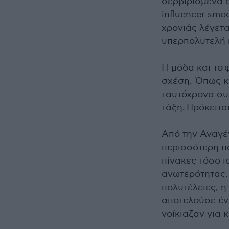
σερβιρισμένα σ
influencer smo
χρονιάς λέγετ
υπερπολυτελή 
Η μόδα και το 
σχέση. Όπως κα
ταυτόχρονα συ
τάξη. Πρόκειτα
Από την Αναγέ
περισσότερη π
πίνακες τόσο ι
ανωτερότητας.
πολυτέλειες, 
αποτελούσε ένδ
νοίκιαζαν για 