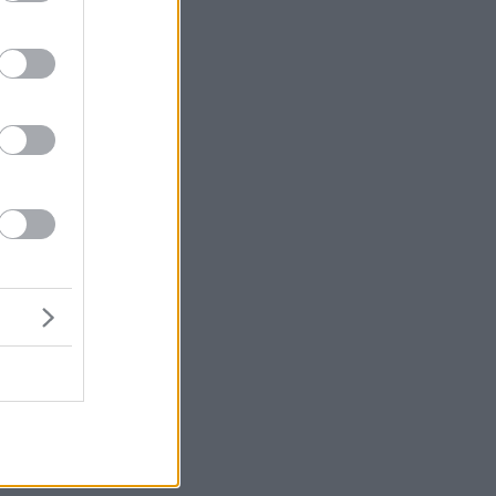
τα
ο
τα
του