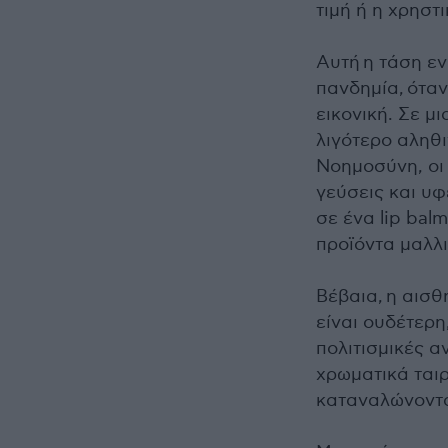
τιμή ή η χρηστ
Αυτή η τάση ε
πανδημία, όταν
εικονική. Σε μ
λιγότερο αληθ
Νοημοσύνη, οι
γεύσεις και υφ
σε ένα lip ba
προϊόντα μαλλι
Βέβαια, η αισθ
είναι ουδέτερη
πολιτισμικές α
χρωματικά ταιρ
καταναλώνοντα