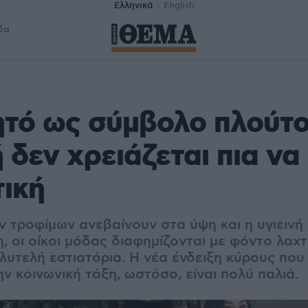
Ελληνικά
English
δα
τό ως σύμβολο πλούτου
 δεν χρειάζεται πια να 
ική
ν τροφίμων ανεβαίνουν στα ύψη και η υγιεινή
η, οι οίκοι μόδας διαφημίζονται με φόντο λαχ
λυτελή εστιατόρια. Η νέα ένδειξη κύρους που
ν κοινωνική τάξη, ωστόσο, είναι πολύ παλιά.