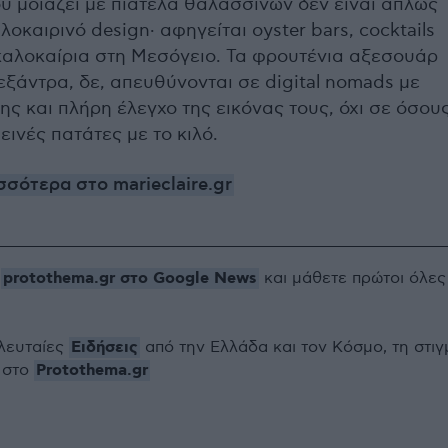
υ μοιάζει με πιατέλα θαλασσινών δεν είναι απλώς
οκαιρινό design· αφηγείται oyster bars, cocktails
ι καλοκαίρια στη Μεσόγειο. Τα φρουτένια αξεσουάρ
ξάντρα, δε, απευθύνονται σε digital nomads με
ης και πλήρη έλεγχο της εικόνας τους, όχι σε όσου
ινές πατάτες με το κιλό.
σότερα στο marieclaire.gr
protothema.gr στο Google News
ο
και μάθετε πρώτοι όλες
Ειδήσεις
ελευταίες
από την Ελλάδα και τον Κόσμο, τη στιγ
Protothema.gr
 στο