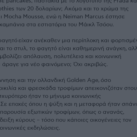
ε pancakes, παστάκια με το λογότυπο της Prada κα
othies των 20 δολαρίων; Ακόμα και το χρώμα της
αι Mocha Mousse, ενώ η Neiman Marcus έστησε
καμπάνια στα εστιατόρια του Μάικλ Τσόου.
φαγητό είχαν ανέκαθεν μια περίπλοκη και φορτισμέ
ι το στυλ, το φαγητό είναι καθημερινή ανάγκη, αλ
μβολίζει απόλαυση, πολυτέλεια και κοινωνική
ι άραγε για νέο φαινόμενο; Όχι ακριβώς.
ννηση και την oλλανδική Golden Age, όσο
οικιλία και φρεσκάδα τροφίμων απεικονιζόταν στο
σχυρότερο ήταν το μήνυμα κοινωνικής
 Σε εποχές όπου η ψύξη και η μεταφορά ήταν σπάν
η παρουσία εξωτικών τροφίμων, όπως ο ανανάς,
ειξη κύρους – τόσο που κάποιες οικογένειες τον
κοινωνικές εκδηλώσεις.