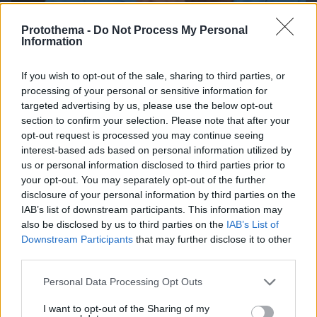
Protothema -
Do Not Process My Personal
Information
If you wish to opt-out of the sale, sharing to third parties, or
processing of your personal or sensitive information for
targeted advertising by us, please use the below opt-out
10.08.2026, 09:10
section to confirm your selection. Please note that after your
Στο σφυρί η άγνωστη συλλογή πανάκριβων
opt-out request is processed you may continue seeing
αυτοκινήτων του Γιώργου Τράγκα
interest-based ads based on personal information utilized by
us or personal information disclosed to third parties prior to
your opt-out. You may separately opt-out of the further
disclosure of your personal information by third parties on the
IAB’s list of downstream participants. This information may
also be disclosed by us to third parties on the
IAB’s List of
Downstream Participants
that may further disclose it to other
third parties.
Please note that this website/app uses one or more Google
Personal Data Processing Opt Outs
services and may gather and store information including but
not limited to your visit or usage behaviour. You may click to
I want to opt-out of the Sharing of my