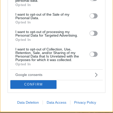
personal data.
grant or deny consent to Google and its third-party tags to
Opted In
use your data for below specified purposes in below Google
consent section.
I want to opt-out of the Sale of my
Personal Data.
Opted In
I want to opt-out of processing my
Personal Data for Targeted Advertising.
Opted In
I want to opt-out of Collection, Use,
Retention, Sale, and/or Sharing of my
Personal Data that Is Unrelated with the
Purposes for which it was collected.
10.08.2026, 12:30
Opted In
Τα ζώδια με τις καλύτερες προβλέψεις της
εβδομάδας
Google consents
CONFIRM
Η Σαρδηνία πέρα από τη διεθνή φήμη
και την κοσμοπολίτικη λάμψη
Data Deletion
Data Access
Privacy Policy
10.08.2026, 13:39