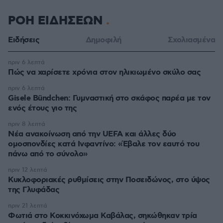
ΡΟΗ ΕΙΔΗΣΕΩΝ
Ειδήσεις
Δημοφιλή
Σχολιασμένα
πριν 6 λεπτά
Πώς να χαρίσετε χρόνια στον ηλικιωμένο σκύλο σας
πριν 6 λεπτά
Gisele Bündchen: Γυμναστική στο σκάφος παρέα με τον
ενός έτους γιο της
πριν 8 λεπτά
Νέα ανακοίνωση από την UEFA και άλλες δύο
ομοσπονδίες κατά Ινφαντίνο: «Έβαλε τον εαυτό του
πάνω από το σύνολο»
πριν 12 λεπτά
Κυκλοφοριακές ρυθμίσεις στην Ποσειδώνος, στο ύψος
της Γλυφάδας
πριν 21 λεπτά
Φωτιά στο Κοκκινόχωμα Καβάλας, σηκώθηκαν τρία