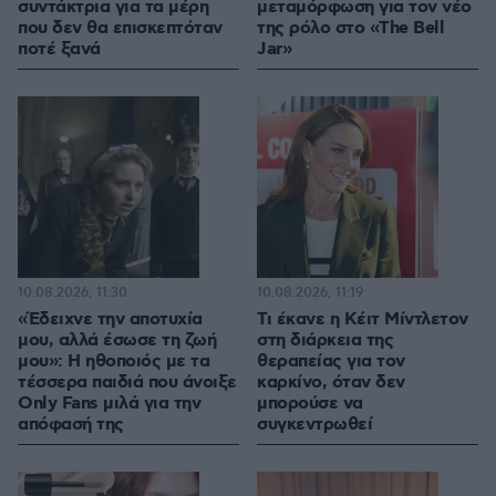
συντάκτρια για τα μέρη
μεταμόρφωση για τον νέο
που δεν θα επισκεπτόταν
της ρόλο στο «The Bell
ποτέ ξανά
Jar»
10.08.2026, 11:30
10.08.2026, 11:19
«Έδειχνε την αποτυχία
Τι έκανε η Κέιτ Μίντλετον
μου, αλλά έσωσε τη ζωή
στη διάρκεια της
μου»: Η ηθοποιός με τα
θεραπείας για τον
τέσσερα παιδιά που άνοιξε
καρκίνο, όταν δεν
Only Fans μιλά για την
μπορούσε να
απόφασή της
συγκεντρωθεί