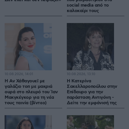
social media από το
καλοκαίρι τους
10.08.2026, 14:01
10.08.2026, 13:10
Η Αν Χάθαγουεϊ με
Η Κατερίνα
γαλάζιο τοπ με μακριά
Σακελλαροπούλου στην
ουρά στο πλευρό του Ίαν
Επίδαυρο για την
Μακγκέγκορ για τη νέα
παράσταση Αντιγόνη -
τους ταινία (βίντεο)
Δείτε την εμφάνισή της