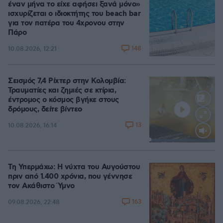
έναν μήνα το είχε αφήσει ξανά μόνο»
ισχυρίζεται ο ιδιοκτήτης του beach bar
για τον πατέρα του 4χρονου στην
Πάρο
148
10.08.2026, 12:21
Σεισμός 7,4 Ρίχτερ στην Κολομβία:
Τραυματίες και ζημιές σε κτίρια,
έντρομος ο κόσμος βγήκε στους
δρόμους, δείτε βίντεο
13
10.08.2026, 16:14
Loaded
:
100.00%
Τη Υπερμάχω: Η νύχτα του Αυγούστου
πριν από 1.400 χρόνια, που γέννησε
τον Ακάθιστο Ύμνο
163
09.08.2026, 22:48