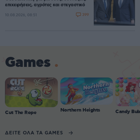
επιχειρήσεις, αγρότες και στεγαστικό
399
10.08.2026, 08:51
Games
Northern Heights
Candy Bub
Cut The Rope
ΔΕΙΤΕ ΟΛΑ ΤΑ GAMES