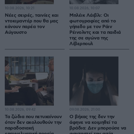
10.08.2026, 10:21
10.08.2026, 10:07
Νέες σειρές, ταινίες και
Μπλέικ Λάιβλι: Οι
ντοκιμαντέρ που θα μας
φωτογραφίες από το
κάνουν παρέα τον
γήπεδο με τον Ράιν
Αύγουστο
Ρέινολντς και τα παιδιά
της σε αγώνα της
Λίβερπουλ
10.08.2026, 09:42
09.08.2026, 21:00
Τα ζώδια που πετυχαίνουν
Ο βήχας της δεν την
όταν δεν ακολουθούν την
άφηνε να κοιμηθεί τα
παραδοσιακή
βράδια: Δεν μπορούσε να
επαγγελματική πορεία
φανταστεί την αιτία