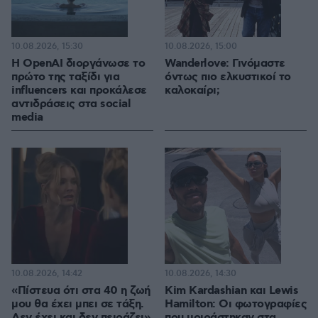
10.08.2026, 15:30
10.08.2026, 15:00
Η OpenAI διοργάνωσε το
Wanderlove: Γινόμαστε
πρώτο της ταξίδι για
όντως πιο ελκυστικοί το
influencers και προκάλεσε
καλοκαίρι;
αντιδράσεις στα social
media
10.08.2026, 14:42
10.08.2026, 14:30
«Πίστευα ότι στα 40 η ζωή
Kim Kardashian και Lewis
μου θα έχει μπει σε τάξη.
Hamilton: Οι φωτογραφίες
Δεν έχει και δεν πειράζει»
που μοιράστηκαν στα