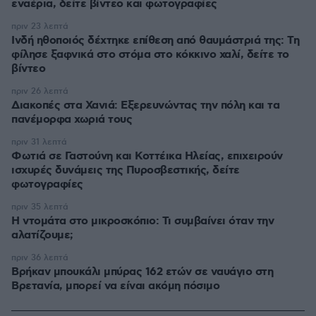
εναέρια, δείτε βίντεο και φωτογραφίες
πριν 23 λεπτά
Ινδή ηθοποιός δέχτηκε επίθεση από θαυμάστριά της: Τη
φίλησε ξαφνικά στο στόμα στο κόκκινο χαλί, δείτε το
βίντεο
πριν 26 λεπτά
Διακοπές στα Χανιά: Εξερευνώντας την πόλη και τα
πανέμορφα χωριά τους
πριν 31 λεπτά
Φωτιά σε Γαστούνη και Κοττέικα Ηλείας, επιχειρούν
ισχυρές δυνάμεις της Πυροσβεστικής, δείτε
φωτογραφίες
πριν 35 λεπτά
Η ντομάτα στο μικροσκόπιο: Τι συμβαίνει όταν την
αλατίζουμε;
πριν 36 λεπτά
Βρήκαν μπουκάλι μπύρας 162 ετών σε ναυάγιο στη
Βρετανία, μπορεί να είναι ακόμη πόσιμο