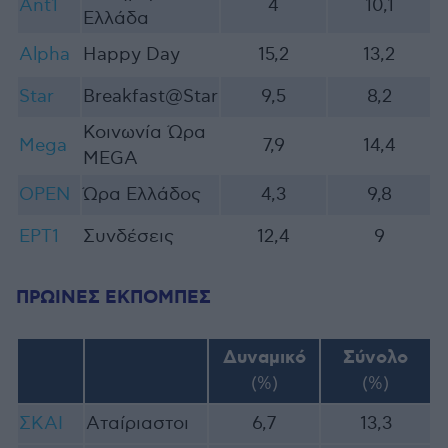
Ant1
4
10,1
Ελλάδα
Alpha
Happy Day
15,2
13,2
Star
Breakfast@Star
9,5
8,2
Κοινωνία Ώρα
Mega
7,9
14,4
MEGA
OPEN
Ώρα Ελλάδος
4,3
9,8
ΕΡΤ1
Συνδέσεις
12,4
9
ΠΡΩΙΝΕΣ ΕΚΠΟΜΠΕΣ
Δυναμικό
Σύνολο
(%)
(%)
ΣΚΑΙ
Aταίριαστοι
6,7
13,3