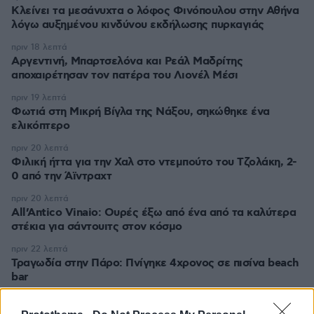
Κλείνει τα μεσάνυχτα ο λόφος Φινόπουλου στην Αθήνα
λόγω αυξημένου κινδύνου εκδήλωσης πυρκαγιάς
πριν 18 λεπτά
Αργεντινή, Μπαρτσελόνα και Ρεάλ Μαδρίτης
αποχαιρέτησαν τον πατέρα του Λιονέλ Μέσι
πριν 19 λεπτά
Φωτιά στη Μικρή Βίγλα της Νάξου, σηκώθηκε ένα
ελικόπτερο
πριν 20 λεπτά
Φιλική ήττα για την Χαλ στο ντεμπούτο του Τζολάκη, 2-
0 από την Άϊντραχτ
πριν 20 λεπτά
All’Antico Vinaio: Ουρές έξω από ένα από τα καλύτερα
στέκια για σάντουιτς στον κόσμο
πριν 22 λεπτά
Τραγωδία στην Πάρο: Πνίγηκε 4χρονος σε πισίνα beach
bar
πριν 28 λεπτά
Ο 16χρονος ναυαγοσώστης που έσωσε το μικρό αγόρι