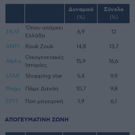
Δυναμικό
Σύνολο
(%)
(%)
'Οπου υπάρχει
ΣΚΑΪ
6,9
12
Ελλάδα
ΑΝΤ1
Rouk Zouk
14,8
13,7
Οικογενειακές
Alpha
15,9
16,6
Ιστορίες
STAR
Shopping star
5,4
9,9
Mega
Πάμε Δανάη
10,7
9,8
ΕΡΤ1
Ποπ μαγειρική
1,9
6,1
ΑΠΟΓΕΥΜΑΤΙΝΗ ΖΩΝΗ