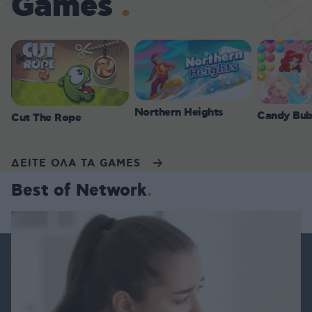
Games
Northern Heights
Candy Bub
Cut The Rope
ΔΕΙΤΕ ΟΛΑ ΤΑ GAMES
Best of Network