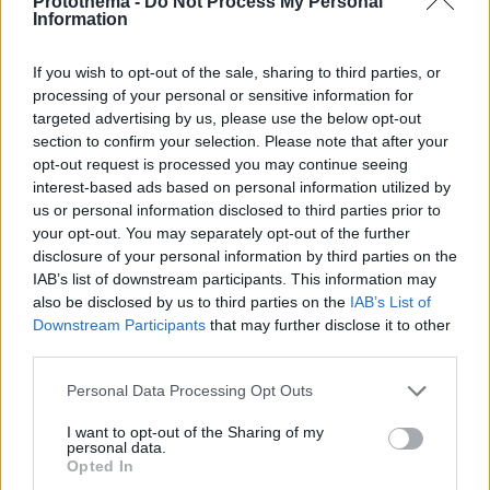
Protothema -
Do Not Process My Personal
Information
στην Καλιφόρνια συνάντησε τους ηθοποιούς του «νέου»
Baywatch, δείτε βίντεο
If you wish to opt-out of the sale, sharing to third parties, or
πριν 30 λεπτά
processing of your personal or sensitive information for
Milky Nails: Το μανικιούρ που συνεχίζει να είναι η νο1
targeted advertising by us, please use the below opt-out
επιλογή μας για το καλοκαίρι
section to confirm your selection. Please note that after your
πριν 30 λεπτά
opt-out request is processed you may continue seeing
Πώς να βγάλετε τα κουκούτσια από τα κεράσια και τα
interest-based ads based on personal information utilized by
βύσσινα χωρίς να λερωθείτε
us or personal information disclosed to third parties prior to
your opt-out. You may separately opt-out of the further
disclosure of your personal information by third parties on the
ΔΕΙΤΕ ΟΛΕΣ ΤΙΣ ΕΙΔΗΣΕΙΣ
IAB’s list of downstream participants. This information may
also be disclosed by us to third parties on the
IAB’s List of
Downstream Participants
that may further disclose it to other
third parties.
ΤΑ ΠΙΟ ΔΗΜΟΦΙΛΗ
Please note that this website/app uses one or more Google
Personal Data Processing Opt Outs
services and may gather and store information including but
not limited to your visit or usage behaviour. You may click to
I want to opt-out of the Sharing of my
personal data.
grant or deny consent to Google and its third-party tags to
Opted In
use your data for below specified purposes in below Google