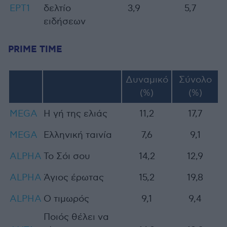
ΕΡΤ1
δελτίο
3,9
5,7
ειδήσεων
PRIME TIME
Δυναμικό
Σύνολο
(%)
(%)
MEGA
H γή της ελιάς
11,2
17,7
MEGA
Ελληνική ταινία
7,6
9,1
ALPHA
Το Σόι σου
14,2
12,9
ALPHA
Άγιος έρωτας
15,2
19,8
ALPHA
Ο τιμωρός
9,1
9,4
Ποιός θέλει να