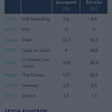
Δυναμικό
Σύνολο
(%)
(%)
ΣΚΑΙ
Still Standing
5,6
4,8
ΑNT1
5X5
13
11
Alpha
Deal
13,7
16,5
SΤΑR
Cash or trash
9
14,8
Ο τροχός της
STAR
16,8
20,9
τύχης
Mega
The Chase
17,7
15,9
OPEN
Εικόνες
2,9
3,5
ΕΡΤ1
Switch
1,3
1,3
ΔΕΛΤΙΑ ΕΙΔΗΣΕΩΝ