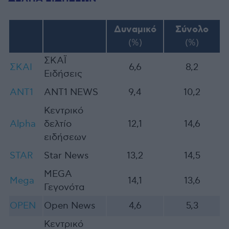
Δυναμικό
Σύνολο
(%)
(%)
ΣΚΑΪ
ΣΚΑΙ
6,6
8,2
Ειδήσεις
ANT1
ANT1 ΝEWS
9,4
10,2
Κεντρικό
Alpha
δελτίο
12,1
14,6
ειδήσεων
STAR
Star News
13,2
14,5
MEGA
Mega
14,1
13,6
Γεγονότα
OPEN
Open News
4,6
5,3
Κ
εντρικό