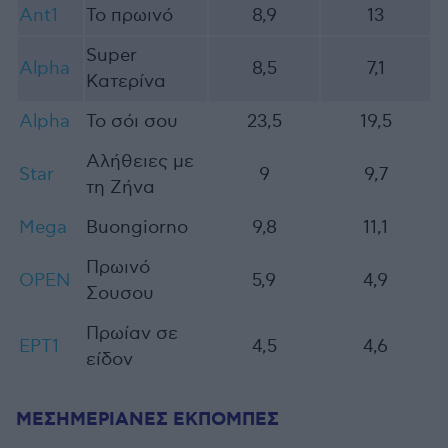
Ant1
Το πρωινό
8,9
13
Super
Alpha
8,5
7,1
Κατερίνα
Alpha
Το σόι σου
23,5
19,5
Αλήθειες με
Star
9
9,7
τη Ζήνα
Mega
Buongiorno
9,8
11,1
Πρωινό
OPEN
5,9
4,9
Σουσου
Πρωίαν σε
ΕΡΤ1
4,5
4,6
είδον
ΜΕΣΗΜΕΡΙΑΝΕΣ ΕΚΠΟΜΠΕΣ