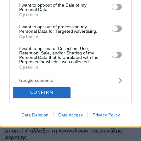
consent section.
I want to opt-out of the Sale of my
Personal Data.
Opted In
I want to opt-out of processing my
Personal Data for Targeted Advertising.
Opted In
I want to opt-out of Collection, Use,
Retention, Sale, and/or Sharing of my
Personal Data that Is Unrelated with the
Purposes for which it was collected.
Opted In
Google consents
CONFIRM
08.08.2026, 18:08
Data Deletion
Data Access
Privacy Policy
Μυστήριο 3.500 ετών στη Σαντορίνη: Ο 15χρονος
που δεν πρόλαβε να ξεφύγει από το τσουνάμι
μπορεί ν' αλλάξει τη χρονολογία της μεγάλης
έκρηξης