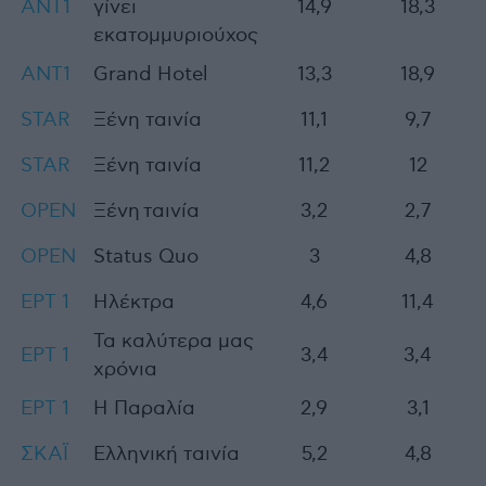
ΑΝΤ1
γίνει
14,9
18,3
εκατομμυριούχος
ANT1
Grand Hotel
13,3
18,9
STAR
Ξένη ταινία
11,1
9,7
STAR
Ξένη ταινία
11,2
12
OPEN
Ξένη ταινία
3,2
2,7
OPEN
Status Quo
3
4,8
ΕΡΤ 1
Ηλέκτρα
4,6
11,4
Τα καλύτερα μας
ΕΡΤ 1
3,4
3,4
χρόνια
ΕΡΤ 1
Η Παραλία
2,9
3,1
ΣΚΑΪ
Ελληνική ταινία
5,2
4,8