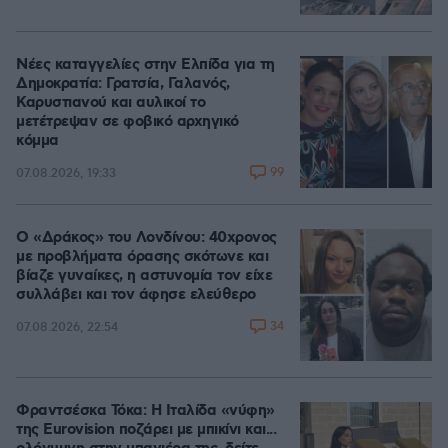
Νέες καταγγελίες στην Ελπίδα για τη
Δημοκρατία: Γρατσία, Γαλανός,
Καρυστιανού και αυλικοί το
μετέτρεψαν σε φοβικό αρχηγικό
κόμμα
99
07.08.2026, 19:33
Ο «Δράκος» του Λονδίνου: 40χρονος
με προβλήματα όρασης σκότωνε και
βίαζε γυναίκες, η αστυνομία τον είχε
συλλάβει και τον άφησε ελεύθερο
34
07.08.2026, 22:54
Φραντσέσκα Τόκα: Η Ιταλίδα «νύφη»
της Eurovision ποζάρει με μπικίνι και...