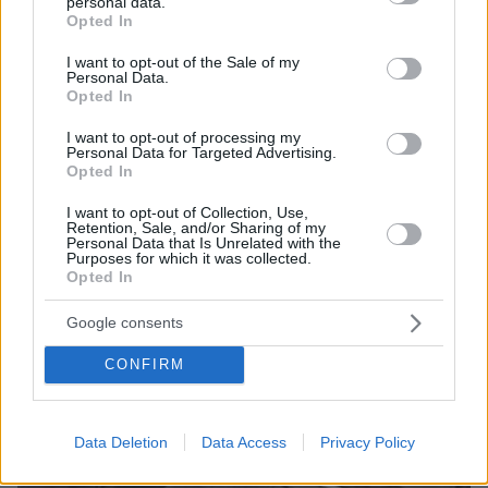
personal data.
08.08.2026, 00:00
grant or deny consent to Google and its third-party tags to
Opted In
Σιροπιαστά γλυκά: Πού βρίσκουμε από τα καλύτερα
use your data for below specified purposes in below Google
γλυκά ταψιού για το σπίτι
consent section.
I want to opt-out of the Sale of my
Personal Data.
07.08.2026, 23:47
Opted In
Υπό έλεγχο η πυρκαγιά σε ισόγειο κατάστημα στο
Παλαιό Φάληρο, εκκενώθηκε προληπτικά πολυκατοικία
I want to opt-out of processing my
Personal Data for Targeted Advertising.
Opted In
ΔΕΙΤΕ ΟΛΕΣ ΤΙΣ ΕΙΔΗΣΕΙΣ
I want to opt-out of Collection, Use,
Retention, Sale, and/or Sharing of my
Personal Data that Is Unrelated with the
Purposes for which it was collected.
Opted In
ΤΑ ΠΙΟ ΔΗΜΟΦΙΛΗ
Google consents
CONFIRM
Data Deletion
Data Access
Privacy Policy