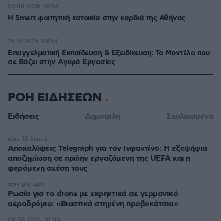
03.08.2026, 10:56
Η Smart φοιτητική κατοικία στην καρδιά της Αθήνας
26.07.2026, 09:54
Επαγγελματική Εκπαίδευση & Εξειδίκευση: Το Mοντέλο που
σε Bάζει στην Aγορά Eργασίας
ΡΟΗ ΕΙΔΗΣΕΩΝ
Ειδήσεις
Δημοφιλή
Σχολιασμένα
πριν 18 λεπτά
Αποκαλύψεις Telegraph για τον Ινφαντίνο: Η εξαψήφια
αποζημίωση σε πρώην εργαζόμενη της UEFA και η
φερόμενη σχέση τους
πριν μία ώρα
Ρωσία για το drone με εκρηκτικά σε γερμανικό
αεροδρόμιο: «Βιαστικά στημένη προβοκάτσια»
08.08.2026, 01:00