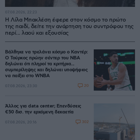
07.08.2026, 22:23
Η Λίλα Μπακλέση έφερε στον κόσμο το πρώτο
της παιδί, δείτε την ανάρτηση του συντρόφου της
περί... λαού και εξουσίας
Βάλθηκε να τρελάνει κόσμο ο Καντέρ:
Ο Τούρκος πρώην σέντερ του NBA
δηλώνει ότι πληροί τα κριτήρια...
συμπερίληψης και δηλώνει υποψήφιος
να παίξει στο WNBA
20
07.08.2026, 23:30
Άλλος για data center; Επενδύσεις
€50 δισ. την ερχόμενη δεκαετία
302
07.08.2026, 20:16