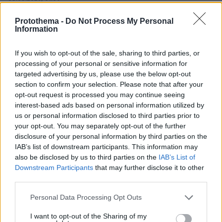
Ιδέες για πρωινό έτοιμο από το βράδυ: Εύκολες και
θρεπτικές επιλογές για κάθε μέρα
Protothema -
Do Not Process My Personal
Information
08.08.2026, 00:50
Ρωσικό πλήγμα προκάλεσε ζημιές σε γήπεδο στην
If you wish to opt-out of the sale, sharing to third parties, or
Οδησσό μία ημέρα πριν από αγώνα πρωταθλήματος,
δείτε βίντεο
processing of your personal or sensitive information for
targeted advertising by us, please use the below opt-out
08.08.2026, 00:30
section to confirm your selection. Please note that after your
Είδατε σαμιαμίδι στο σπίτι σας; Γιατί δεν πρέπει να το
opt-out request is processed you may continue seeing
σκοτώσετε
interest-based ads based on personal information utilized by
us or personal information disclosed to third parties prior to
08.08.2026, 00:28
Αποκαλύφθηκε η αιτία θανάτου του 29χρονου πρώην
your opt-out. You may separately opt-out of the further
NBAer Μπράντον Κλαρκ
disclosure of your personal information by third parties on the
IAB’s list of downstream participants. This information may
08.08.2026, 00:18
also be disclosed by us to third parties on the
IAB’s List of
Πώς εξαργυρώνεται το ιδιωτικό πρόγραμμα σύνταξης –
Downstream Participants
that may further disclose it to other
Όλες οι επιλογές
third parties.
08.08.2026, 00:14
Please note that this website/app uses one or more Google
Συνάντηση Ζελένσκι-Βούτσιτς στο Βελιγράδι:
Personal Data Processing Opt Outs
services and may gather and store information including but
Οικονομία, ασφάλεια και στο βάθος... Ρωσία
not limited to your visit or usage behaviour. You may click to
I want to opt-out of the Sharing of my