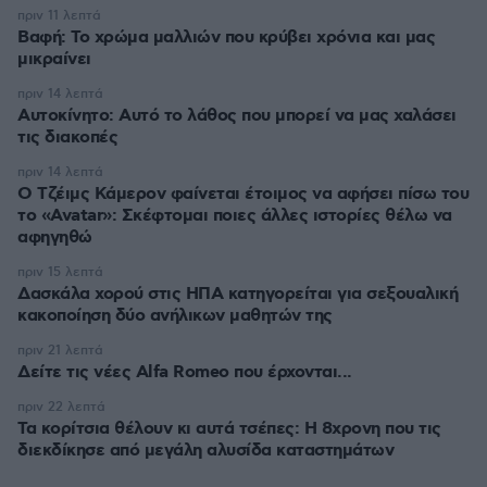
πριν 11 λεπτά
Βαφή: Το χρώμα μαλλιών που κρύβει χρόνια και μας
μικραίνει
πριν 14 λεπτά
Αυτοκίνητο: Αυτό το λάθος που μπορεί να μας χαλάσει
τις διακοπές
πριν 14 λεπτά
Ο Τζέιμς Κάμερον φαίνεται έτοιμος να αφήσει πίσω του
το «Avatar»: Σκέφτομαι ποιες άλλες ιστορίες θέλω να
αφηγηθώ
πριν 15 λεπτά
Δασκάλα χορού στις ΗΠΑ κατηγορείται για σεξουαλική
κακοποίηση δύο ανήλικων μαθητών της
πριν 21 λεπτά
Δείτε τις νέες Alfa Romeo που έρχονται...
πριν 22 λεπτά
Τα κορίτσια θέλουν κι αυτά τσέπες: Η 8χρονη που τις
διεκδίκησε από μεγάλη αλυσίδα καταστημάτων