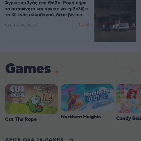
Άγριος καβγάς στη Θήβα: Ρομά πήρε
το αυτοκίνητο και άρχισε να εμβολίζει
το ΙΧ ενός αλλοδαπού, δείτε βίντεο
61
07.08.2026, 10:27
Games
Northern Heights
Candy Bub
Cut The Rope
ΔΕΙΤΕ ΟΛΑ ΤΑ GAMES