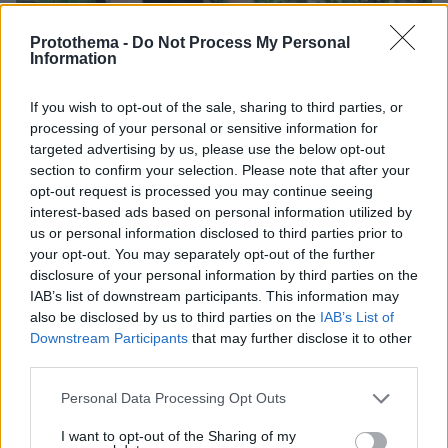
Protothema -
Do Not Process My Personal
Information
If you wish to opt-out of the sale, sharing to third parties, or
processing of your personal or sensitive information for
targeted advertising by us, please use the below opt-out
section to confirm your selection. Please note that after your
opt-out request is processed you may continue seeing
interest-based ads based on personal information utilized by
us or personal information disclosed to third parties prior to
your opt-out. You may separately opt-out of the further
07.08.2026, 07:19
disclosure of your personal information by third parties on the
«Δεν το πιστεύουμε», λένε οι Αμερικανοί που
IAB’s list of downstream participants. This information may
υιοθέτησαν τον Αφγανό στη Λέσβο - Η αρχική
also be disclosed by us to third parties on the
IAB’s List of
εκδοχή για το φονικό στην Κυψέλη και η σιωπή
Downstream Participants
that may further disclose it to other
στην απολογία
third parties.
Please note that this website/app uses one or more Google
Personal Data Processing Opt Outs
services and may gather and store information including but
not limited to your visit or usage behaviour. You may click to
I want to opt-out of the Sharing of my