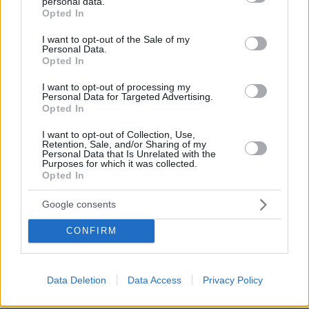
personal data.
grant or deny consent to Google and its third-party tags to
Opted In
use your data for below specified purposes in below Google
consent section.
I want to opt-out of the Sale of my
Personal Data.
Opted In
I want to opt-out of processing my
Personal Data for Targeted Advertising.
Opted In
I want to opt-out of Collection, Use,
Retention, Sale, and/or Sharing of my
Personal Data that Is Unrelated with the
Purposes for which it was collected.
Opted In
Google consents
CONFIRM
07.08.2026, 09:43
Πόσο κοστίζει μία εβδομάδα σε βίλες -
Data Deletion
Data Access
Privacy Policy
παράδεισους