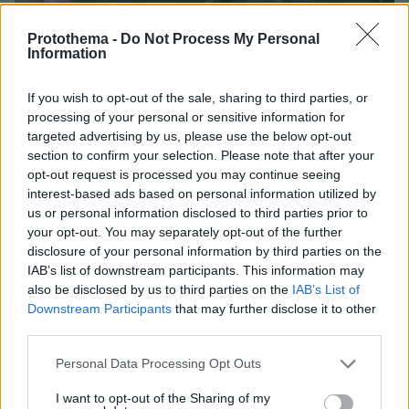
Protothema -
Do Not Process My Personal
Information
4
21.04.2026, 23:32
If you wish to opt-out of the sale, sharing to third parties, or
Λαμίν Γιαμάλ: Γιόρτασε το βραβείο του καλύτερου νέου
processing of your personal or sensitive information for
αθλητή της χρονιάς με γεύμα από τα... McDonalds, δείτε
targeted advertising by us, please use the below opt-out
βίντεο
section to confirm your selection. Please note that after your
Οι φωτογραφίες του Βραζιλιάνου άσσου της
opt-out request is processed you may continue seeing
Μπαρτσελόνα από τη χθεσινή βράβευση και το
interest-based ads based on personal information utilized by
ιδιωτικό αεροπλάνο του «τρέλαναν» τους
us or personal information disclosed to third parties prior to
ακολούθους του
your opt-out. You may separately opt-out of the further
disclosure of your personal information by third parties on the
IAB’s list of downstream participants. This information may
also be disclosed by us to third parties on the
IAB’s List of
Downstream Participants
that may further disclose it to other
third parties.
Please note that this website/app uses one or more Google
Personal Data Processing Opt Outs
services and may gather and store information including but
not limited to your visit or usage behaviour. You may click to
I want to opt-out of the Sharing of my