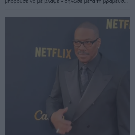
μπορούσε να με βλάψει» δήλωσε μετά τη βράβευση
του