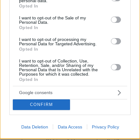
personal data.
grant or deny consent to Google and its third-party tags to
Opted In
use your data for below specified purposes in below Google
consent section.
I want to opt-out of the Sale of my
Personal Data.
Opted In
I want to opt-out of processing my
Personal Data for Targeted Advertising.
Opted In
I want to opt-out of Collection, Use,
Retention, Sale, and/or Sharing of my
Personal Data that Is Unrelated with the
Purposes for which it was collected.
Opted In
20.04.2026, 22:55
Google consents
Αλκαράθ: Αμφίβολη η συμμετοχή του στο Roland Garros
μετά την εμφάνιση με νάρθηκα στο χέρι, δείτε βίντεο
CONFIRM
Ο Ισπανός τενίστας παρευρέθηκε στην τελετή
απονομής των βραβείων Laureus με έναν
Data Deletion
Data Access
Privacy Policy
ακινητοποιητικό νάρθηκα στον δεξιό καρπό του - «Το
να πιέσω τον εαυτό μου στο Roland Garros, θα