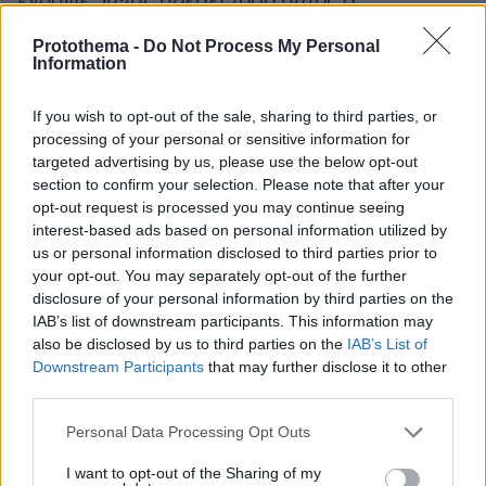
έγραψε:
«Μας αρέσει τόσο αυτός ο
στοιχειωμένος ρυθμός, η απόδοση της
Protothema -
Do Not Process My Personal
Κλαυδίας είναι απλά μαγευτική»
.
Information
If you wish to opt-out of the sale, sharing to third parties, or
processing of your personal or sensitive information for
targeted advertising by us, please use the below opt-out
section to confirm your selection. Please note that after your
opt-out request is processed you may continue seeing
interest-based ads based on personal information utilized by
us or personal information disclosed to third parties prior to
your opt-out. You may separately opt-out of the further
disclosure of your personal information by third parties on the
IAB’s list of downstream participants. This information may
also be disclosed by us to third parties on the
IAB’s List of
Downstream Participants
that may further disclose it to other
third parties.
View this post on Instagram
Please note that this website/app uses one or more Google
Personal Data Processing Opt Outs
services and may gather and store information including but
not limited to your visit or usage behaviour. You may click to
I want to opt-out of the Sharing of my