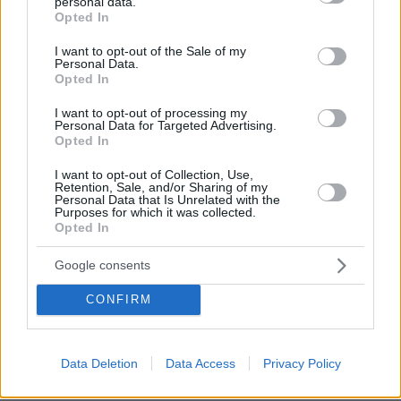
personal data.
grant or deny consent to Google and its third-party tags to
Opted In
use your data for below specified purposes in below Google
consent section.
I want to opt-out of the Sale of my
Personal Data.
Opted In
I want to opt-out of processing my
Personal Data for Targeted Advertising.
A post shared by BBC Eurovision (@bbceurovision)
Opted In
I want to opt-out of Collection, Use,
Retention, Sale, and/or Sharing of my
Personal Data that Is Unrelated with the
Μετά την άρτια εμφάνισή της, η ελληνική
Purposes for which it was collected.
συμμετοχή φαντάζει ως ένα από τα φαβορί για
Opted In
την πρόκριση στον μεγάλο τελικό του
Google consents
Σαββάτου 18 Μαΐου. Στον Β’ ημιτελικό
συμμετείχαν συνολικά 16 χώρες, από τις οποίες
CONFIRM
θα περάσουν οι 10 με την υψηλότερη
βαθμολογία.
Data Deletion
Data Access
Privacy Policy
Στη Eurovision 2025 συμμετέχουν 37 χώρες,