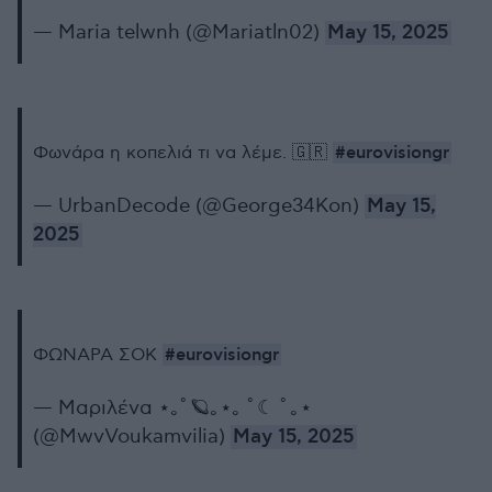
— Maria telwnh (@Mariatln02)
May 15, 2025
#eurovisiongr
Φωνάρα η κοπελιά τι να λέμε. 🇬🇷
— UrbanDecode (@George34Kon)
May 15,
2025
#eurovisiongr
ΦΩΝΑΡΑ ΣΟΚ
— Μαριλένα ⋆｡ﾟ🪐｡⋆｡ ﾟ☾ ﾟ｡⋆
(@MwvVoukamvilia)
May 15, 2025