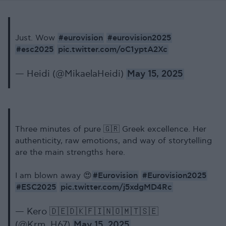
#eurovision
#eurovision2025
Just. Wow
#esc2025
pic.twitter.com/oC1yptA2Xc
— Heidi (@MikaelaHeidi)
May 15, 2025
Three minutes of pure 🇬🇷 Greek excellence. Her
authenticity, raw emotions, and way of storytelling
are the main strengths here.
#Eurovision
#Eurovision2025
I am blown away 😍
#ESC2025
pic.twitter.com/j5xdgMD4Rc
— Kero 🇩🇪🇩🇰🇫🇮🇳🇴🇲🇹🇸🇪
(@Krm_H67)
May 15, 2025