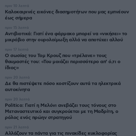
πριν 10 λεπτά
Καλοκαιρινές εικόνες διασημοτήτων που μας εμπνέουν
έως σήμερα
πριν 15 λεπτά
Αντιβιοτικά: Γιατί ένα φάρμακο μπορεί να «νικήσει» το
μικρόβιο στην ουρολοίμωξη αλλά να αποτύχει αλλού
πριν 17 λεπτά
Ο σωσίας του Τομ Κρουζ που «τρέλανε» τους
θαυμαστές του: «Του μοιάζει περισσότερο απ’ ό,τι ο
ίδιος»
πριν 20 λεπτά
Δε θα πιστέψετε πόσο κοστίζουν αυτά τα ηλεκτρικά
αυτοκίνητα
πριν 20 λεπτά
Politico: Γιατί η Μελόνι ανεβάζει τους τόνους στο
Μεταναστευτικό και συγκρούεται με τη Μαδρίτη, ο
ρόλος ενός πρώην στρατηγού
πριν 21 λεπτά
Αλλάζουν τα πάντα για τις πινακίδες κυκλοφορίας