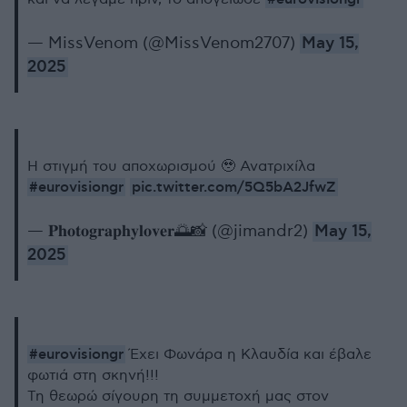
— MissVenom (@MissVenom2707)
May 15,
2025
Η στιγμή του αποχωρισμού 🥹 Ανατριχίλα
#eurovisiongr
pic.twitter.com/5Q5bA2JfwZ
— 𝐏𝐡𝐨𝐭𝐨𝐠𝐫𝐚𝐩𝐡𝐲𝐥𝐨𝐯𝐞𝐫🌅📸 (@jimandr2)
May 15,
2025
#eurovisiongr
Έχει Φωνάρα η Κλαυδία και έβαλε
φωτιά στη σκηνή!!!
Τη θεωρώ σίγουρη τη συμμετοχή μας στον