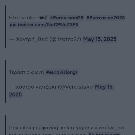
#EurovisionGR
#Eurovision2025
Έλα εντάξει. ❤️✌️
pic.twitter.com/NeCPNuZ3P5
— Χοντρή_θεά (@Tzotzo27)
May 15, 2025
#eurovisiongr
Τεράστια φωνή
— χοντρό νιντζάκι (@Ventistaki)
May 15,
2025
Πολύ καλή εμφάνιση ,καλύτερη δεν γινότανε, οτι
#eurovisiongr
και να λέγαμε πριν, το απογείωσε