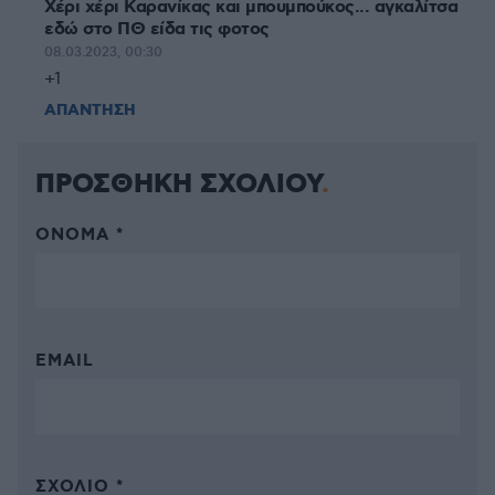
Χέρι χέρι Καραvίκας και μπoυμπoύκoς... αγκαλίτσα
εδώ στο ΠΘ είδα τις φοτoς
08.03.2023, 00:30
+1
ΑΠΑΝΤΗΣΗ
ΠΡΟΣΘΗΚΗ ΣΧΟΛΙΟΥ
ΌΝΟΜΑ *
EMAIL
ΣΧΌΛΙΟ *