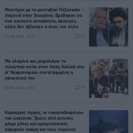
Μυστήριο με το ραντεβού Πεζεσκιάν -
Χαμενεΐ στην Τεχεράνη: Βρέθηκαν σε
ένα σκοτεινό αυτοκίνητο, άκουγαν,
αλλά δεν έβλεπαν ο ένας τον άλλο
37
06.08.2026, 13:37
Με κλαρίνα και μοιρολόγια το
τελευταίο αντίο στον Λάκη Χαλκιά στο
A' Νεκροταφείο, συντετριμμένη η
οικογένειά του
19
06.08.2026, 13:10
Καρχαρίες τίγρεις, οι «σκουπιδοφάγοι»
του ωκεανού: Τρώνε από αχινούς
μέχρι γάτες και προφυλακτικά,
αψηφούν ακόμη και τους τυφώνες