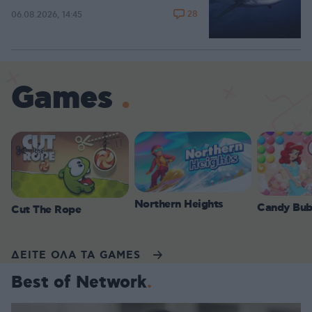
28
06.08.2026, 14:45
Games
Northern Heights
Candy Bub
Cut The Rope
ΔΕΙΤΕ ΟΛΑ ΤΑ GAMES
Best of Network