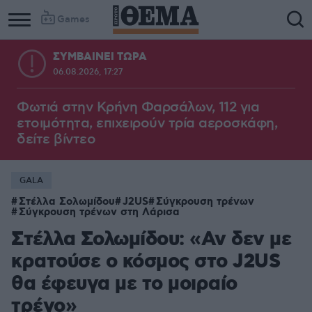
Games
ΣΥΜΒΑΙΝΕΙ ΤΩΡΑ
06.08.2026, 17:27
Φωτιά στην Κρήνη Φαρσάλων, 112 για
ετοιμότητα, επιχειρούν τρία αεροσκάφη,
δείτε βίντεο
GALA
Στέλλα Σολωμίδου
J2US
Σύγκρουση τρένων
Σύγκρουση τρένων στη Λάρισα
Στέλλα Σολωμίδου: «Αν δεν με
κρατούσε ο κόσμος στο J2US
θα έφευγα με το μοιραίο
τρένο»