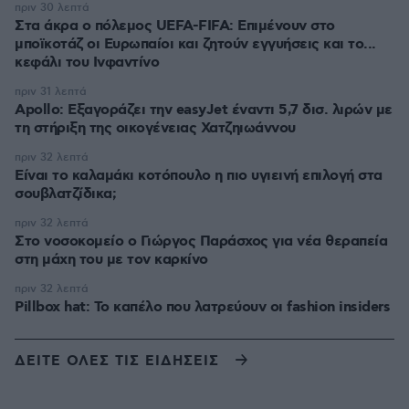
πριν 30 λεπτά
Στα άκρα ο πόλεμος UEFA-FIFA: Επιμένουν στο
μποϊκοτάζ οι Ευρωπαίοι και ζητούν εγγυήσεις και το...
κεφάλι του Ινφαντίνο
πριν 31 λεπτά
Apollo: Εξαγοράζει την easyJet έναντι 5,7 δισ. λιρών με
τη στήριξη της οικογένειας Χατζηιωάννου
πριν 32 λεπτά
Είναι το καλαμάκι κοτόπουλο η πιο υγιεινή επιλογή στα
σουβλατζίδικα;
πριν 32 λεπτά
Στο νοσοκομείο ο Γιώργος Παράσχος για νέα θεραπεία
στη μάχη του με τον καρκίνο
πριν 32 λεπτά
Pillbox hat: Το καπέλο που λατρεύουν οι fashion insiders
ΔΕΙΤΕ ΟΛΕΣ ΤΙΣ ΕΙΔΗΣΕΙΣ