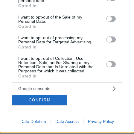
personal data.
grant or deny consent to Google and its third-party tags to
Opted In
Ειδήσεις
Δημοφιλή
Σχολιασμένα
use your data for below specified purposes in below Google
consent section.
I want to opt-out of the Sale of my
Personal Data.
πριν 2 λεπτά
Opted In
Ποια είναι η ασθένεια που προσβάλλει μέχρι και το 90%
των γατών άνω των 12 ετών
I want to opt-out of processing my
Personal Data for Targeted Advertising.
πριν 2 λεπτά
Opted In
Ντοματένιες μακαρονάδες: 13 συνταγές για ζυμαρικά
με κόκκινη σάλτσα
I want to opt-out of Collection, Use,
Retention, Sale, and/or Sharing of my
πριν 14 λεπτά
Personal Data that Is Unrelated with the
Purposes for which it was collected.
Η Ουκρανία επιτίθεται βαθιά μέσα στη Ρωσία, η Μόσχα
Opted In
απαντά με καταιγισμό πυραύλων
πριν 16 λεπτά
Google consents
Μία ιστορία επιστροφής στο νησί: Από την ιχθυόσκαλα
του Κερατσινίου και γνωστά εστιατόρια της Αττικής στη
CONFIRM
Σκύρο
πριν 17 λεπτά
Πυροσβεστική: 44 πυρκαγιές σε ένα 24ωρο - Πρόστιμα
Data Deletion
Data Access
Privacy Policy
σε Χίο, Ηλεία, Πιερία και Δράμα