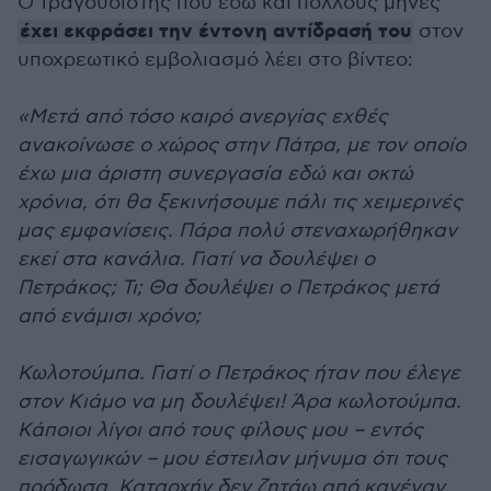
Ο τραγουδιστής που εδώ και πολλούς μήνες
έχει εκφράσει την έντονη αντίδρασή του
στον
υποχρεωτικό εμβολιασμό λέει στο βίντεο:
«Μετά από τόσο καιρό ανεργίας εχθές
ανακοίνωσε ο χώρος στην Πάτρα, με τον οποίο
έχω μια άριστη συνεργασία εδώ και οκτώ
χρόνια, ότι θα ξεκινήσουμε πάλι τις χειμερινές
μας εμφανίσεις. Πάρα πολύ στεναχωρήθηκαν
εκεί στα κανάλια. Γιατί να δουλέψει ο
Πετράκος; Τι; Θα δουλέψει ο Πετράκος μετά
από ενάμισι χρόνο;
Κωλοτούμπα. Γιατί ο Πετράκος ήταν που έλεγε
στον Κιάμο να μη δουλέψει! Άρα κωλοτούμπα.
Κάποιοι λίγοι από τους φίλους μου – εντός
εισαγωγικών – μου έστειλαν μήνυμα ότι τους
πρόδωσα. Καταρχήν δεν ζητάω από κανέναν