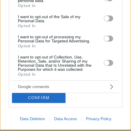
personal data.
grant or deny consent to Google and its third-party tags to
επικρίνει, και λέει ότι
«συνέκριναν την δήλωση
Opted In
use your data for below specified purposes in below Google
μου κατά της στάσης του Πάνου Κιάμου στο
consent section.
I want to opt-out of the Sale of my
Ποσειδώνιο με την δική μου απόφαση να
Personal Data.
Opted In
εργαστώ. Και εξηγώ. Όταν η κυβέρνηση τον
Ιούλιο άνοιξε τα κέντρα διασκέδασης άφησε
I want to opt-out of processing my
Personal Data for Targeted Advertising.
στην ευχέρεια του εκάστοτε επιχειρηματία να
Opted In
αποφασίσει αν θα λειτουργήσει το χώρο του
I want to opt-out of Collection, Use,
μόνο για εμβολιασμένους ή ως μικτό. Τότε ο
Retention, Sale, and/or Sharing of my
Πάνος Κιάμος κυκλοφόρησε ένα βίντεο που
Personal Data that Is Unrelated with the
Purposes for which it was collected.
έλεγε πως ο ίδιος και η επιχείρηση επιλέγουν
Opted In
τη λειτουργία μόνο για εμβολιασμένους.
Google consents
Πράγματι καταδίκασα τότε την ανακοίνωση
αυτή
διότι θεωρώ απαράδεκτο ο καλλιτέχνης
CONFIRM
και η επιχείρηση να αποκλείουν μερίδα των
πελατών τους με δική τους απόφαση. Δεν
καταδίκασα το δικαίωμά τους να εργαστούν,
Data Deletion
Data Access
Privacy Policy
αλλά την προσωπική τους απόφαση να