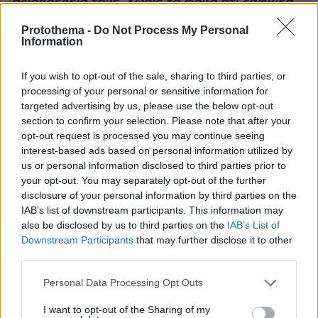
αξιοπρέπειά τους. Χωρίς το φόβο ότι ξαφνικά
θα αφήσουν κάτω τη μπουκιά και θα ψάχνουν
Protothema -
Do Not Process My Personal
για χαρτιά και ταυτότητες...
.
»
Information
If you wish to opt-out of the sale, sharing to third parties, or
processing of your personal or sensitive information for
targeted advertising by us, please use the below opt-out
section to confirm your selection. Please note that after your
Δείτε βίντεο:
opt-out request is processed you may continue seeing
interest-based ads based on personal information utilized by
Glomex Player(40599w16ki4e70hs, v-
us or personal information disclosed to third parties prior to
your opt-out. You may separately opt-out of the further
cey3raujz7y1-sf)
disclosure of your personal information by third parties on the
IAB’s list of downstream participants. This information may
also be disclosed by us to third parties on the
IAB’s List of
Διαβάστε επίσης:
Ο «πατριάρχης των ψεκ»
Downstream Participants
that may further disclose it to other
Γρηγόρης Πετράκος βρήκε τον... Mάστορά του
third parties.
Please note that this website/app uses one or more Google
Personal Data Processing Opt Outs
Στην συνέχεια ο Γρηγόρης Πετράκος
services and may gather and store information including but
not limited to your visit or usage behaviour. You may click to
I want to opt-out of the Sharing of my
αναφέρθηκε στον Πάνο Κιάμο τον οποίο είχε