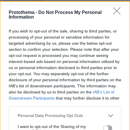
Μετά την Παπαθωμά και ο Πετράκος για Γεωργούλη: Το
τεκμήριο αθωότητας αντικαθίσταται από το βιασμό των
Protothema -
Do Not Process My Personal
Information
metooδων
Είχε προηγηθεί τοποθέτηση της συζύγου του,
If you wish to opt-out of the sale, sharing to third parties, or
Θεοφανίας Παπαθωμά - Ο τραγουδιστής καλεί τους
processing of your personal or sensitive information for
διαδικτυακούς του φίλους να... «ταρακουνηθούν» και
targeted advertising by us, please use the below opt-out
να «ανασυνταχθούν»
section to confirm your selection. Please note that after your
opt-out request is processed you may continue seeing
interest-based ads based on personal information utilized by
us or personal information disclosed to third parties prior to
your opt-out. You may separately opt-out of the further
disclosure of your personal information by third parties on the
IAB’s list of downstream participants. This information may
also be disclosed by us to third parties on the
IAB’s List of
Downstream Participants
that may further disclose it to other
third parties.
Please note that this website/app uses one or more Google
Personal Data Processing Opt Outs
services and may gather and store information including but
not limited to your visit or usage behaviour. You may click to
I want to opt-out of the Sharing of my