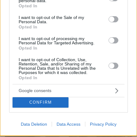
personal data.
grant or deny consent to Google and its third-party tags to
Opted In
use your data for below specified purposes in below Google
consent section.
I want to opt-out of the Sale of my
Personal Data.
Opted In
I want to opt-out of processing my
Personal Data for Targeted Advertising.
Opted In
I want to opt-out of Collection, Use,
68
26.03.2023, 13:47
Retention, Sale, and/or Sharing of my
Γρηγόρης Πετράκος: «Δεν θα κάνει καλό στην
Personal Data that Is Unrelated with the
Purposes for which it was collected.
ανθρωπότητα, αν δύο άντρες υιοθετήσουν ένα παιδί»
Opted In
«Όχι, δεν γεννιούνται τα παιδιά άφυλα, υπάρχουν
δύο φύλα μόνο και αυτό είναι νόμος της
Google consents
δημιουργίας» απάντησε στην Έλενα Παπαρίζου και
τις πρόσφατες δηλώσεις της - Δείτε το βίντεο
CONFIRM
Data Deletion
Data Access
Privacy Policy