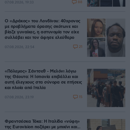
88
07.08.2026, 19:33
Ο «Δράκος» του Λονδίνου: 40χρονος
με προβλήματα όρασης σκότωνε και
βίαζε γυναίκες, η αστυνομία τον είχε
συλλάβει και τον άφησε ελεύθερο
21
07.08.2026, 22:54
«Πόλεμος» Σάντσεθ - Μελόνι λόγω
της Θέουτα: Η Ισπανία επιβάλλει και
αυτή έλεγχους στα σύνορα σε πτήσεις
και πλοία από Ιταλία
15
07.08.2026, 23:19
Φραντσέσκα Τόκα: Η Ιταλίδα «νύφη»
της Eurovision ποζάρει με μπικίνι και...