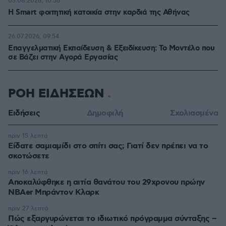
03.08.2026, 10:56
Η Smart φοιτητική κατοικία στην καρδιά της Αθήνας
26.07.2026, 09:54
Επαγγελματική Εκπαίδευση & Εξειδίκευση: Το Mοντέλο που
σε Bάζει στην Aγορά Eργασίας
ΡΟΗ ΕΙΔΗΣΕΩΝ
Ειδήσεις
Δημοφιλή
Σχολιασμένα
πριν 15 λεπτά
Είδατε σαμιαμίδι στο σπίτι σας; Γιατί δεν πρέπει να το
σκοτώσετε
πριν 16 λεπτά
Αποκαλύφθηκε η αιτία θανάτου του 29χρονου πρώην
NBAer Μπράντον Κλαρκ
πριν 27 λεπτά
Πώς εξαργυρώνεται το ιδιωτικό πρόγραμμα σύνταξης –