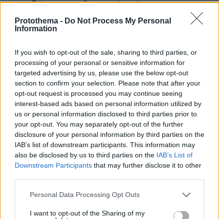
τα επιδόματα, η καθημερινότητά τους
Protothema -
Do Not Process My Personal
Information
If you wish to opt-out of the sale, sharing to third parties, or
processing of your personal or sensitive information for
targeted advertising by us, please use the below opt-out
section to confirm your selection. Please note that after your
opt-out request is processed you may continue seeing
interest-based ads based on personal information utilized by
us or personal information disclosed to third parties prior to
your opt-out. You may separately opt-out of the further
disclosure of your personal information by third parties on the
IAB’s list of downstream participants. This information may
also be disclosed by us to third parties on the
IAB’s List of
Downstream Participants
that may further disclose it to other
third parties.
Please note that this website/app uses one or more Google
Personal Data Processing Opt Outs
services and may gather and store information including but
not limited to your visit or usage behaviour. You may click to
I want to opt-out of the Sharing of my