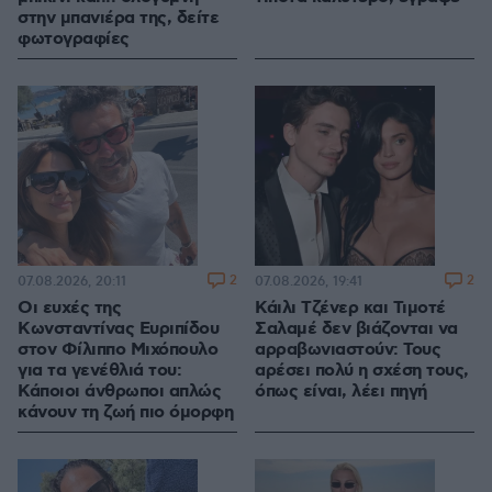
στην μπανιέρα της, δείτε
φωτογραφίες
2
2
07.08.2026, 20:11
07.08.2026, 19:41
Οι ευχές της
Κάιλι Τζένερ και Τιμοτέ
Κωνσταντίνας Ευριπίδου
Σαλαμέ δεν βιάζονται να
στον Φίλιππο Μιχόπουλο
αρραβωνιαστούν: Τους
για τα γενέθλιά του:
αρέσει πολύ η σχέση τους,
Κάποιοι άνθρωποι απλώς
όπως είναι, λέει πηγή
κάνουν τη ζωή πιο όμορφη