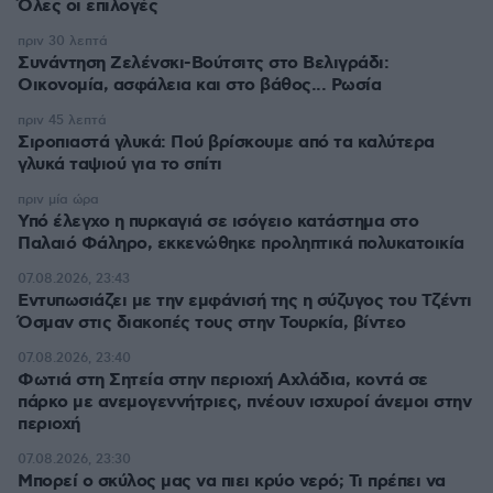
Όλες οι επιλογές
πριν 30 λεπτά
Συνάντηση Ζελένσκι-Βούτσιτς στο Βελιγράδι:
Οικονομία, ασφάλεια και στο βάθος... Ρωσία
πριν 45 λεπτά
Σιροπιαστά γλυκά: Πού βρίσκουμε από τα καλύτερα
γλυκά ταψιού για το σπίτι
πριν μία ώρα
Υπό έλεγχο η πυρκαγιά σε ισόγειο κατάστημα στο
Παλαιό Φάληρο, εκκενώθηκε προληπτικά πολυκατοικία
07.08.2026, 23:43
Εντυπωσιάζει με την εμφάνισή της η σύζυγος του Τζέντι
Όσμαν στις διακοπές τους στην Τουρκία, βίντεο
07.08.2026, 23:40
Φωτιά στη Σητεία στην περιοχή Αχλάδια, κοντά σε
πάρκο με ανεμογεννήτριες, πνέουν ισχυροί άνεμοι στην
περιοχή
07.08.2026, 23:30
Μπορεί ο σκύλος μας να πιει κρύο νερό; Τι πρέπει να