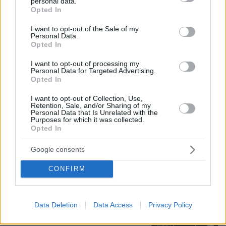
personal data.
grant or deny consent to Google and its third-party tags to
Opted In
use your data for below specified purposes in below Google
07.08.2026, 22:23
consent section.
I want to opt-out of the Sale of my
Η Λίλα Μπακλέση έφερε στον κόσμο το πρώτο
Personal Data.
Opted In
της παιδί, δείτε την ανάρτηση του συντρόφου της
περί... λαού και εξουσίας
I want to opt-out of processing my
Personal Data for Targeted Advertising.
Opted In
Άλλος για data center; Επενδύσεις
€50 δισ. την ερχόμενη δεκαετία
I want to opt-out of Collection, Use,
Retention, Sale, and/or Sharing of my
Personal Data that Is Unrelated with the
274
07.08.2026, 20:16
Purposes for which it was collected.
Opted In
Google consents
CONFIRM
Νέες καταγγελίες στην Ελπίδα για τη
Δημοκρατία: Γρατσία, Γαλανός,
Καρυστιανού και αυλικοί το
μετέτρεψαν σε φοβικό αρχηγικό
Data Deletion
Data Access
Privacy Policy
κόμμα