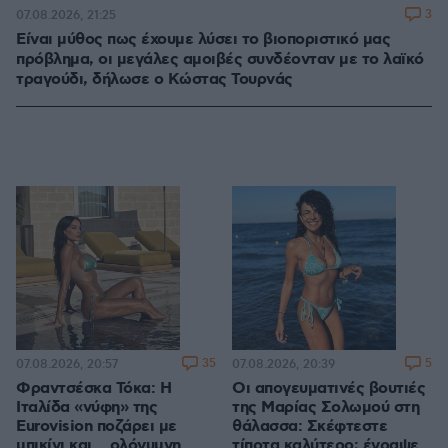
3
07.08.2026, 21:25
Είναι μύθος πως έχουμε λύσει το βιοποριστικό μας
πρόβλημα, οι μεγάλες αμοιβές συνδέονταν με το λαϊκό
τραγούδι, δήλωσε ο Κώστας Τουρνάς
35
5
07.08.2026, 20:57
07.08.2026, 20:39
Φραντσέσκα Τόκα: Η
Οι απογευματινές βουτιές
Ιταλίδα «νύφη» της
της Μαρίας Σολωμού στη
Eurovision ποζάρει με
θάλασσα: Σκέφτεστε
μπικίνι και... ολόγυμνη
τίποτα καλύτερο; έγραψε