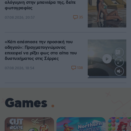
ολόγυμνη στην μπανιέρα της, δείτε
φωτογραφίες
35
07.08.2026, 20:57
«Κάτι απέσπασε την προσοχή του
οδηγού»: Πραγματογνώμονας
επιχειρεί να ρίξει φως στα αίτια του
δυστυχήματος στις Σέρρες
138
07.08.2026, 18:54
Loaded
:
100.00%
Games