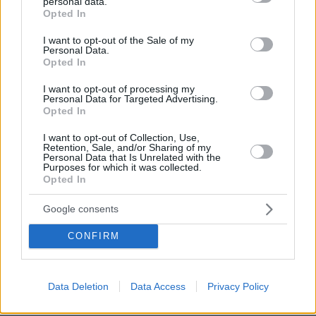
personal data.
grant or deny consent to Google and its third-party tags to
Opted In
use your data for below specified purposes in below Google
6 κρούσματα στη Π.Ε. Νάξου
consent section.
I want to opt-out of the Sale of my
Personal Data.
Opted In
55 κρούσματα στην Π.Ε. Ξάνθης
I want to opt-out of processing my
Personal Data for Targeted Advertising.
3 κρούσματα στην Π.Ε. Πάρου
Opted In
I want to opt-out of Collection, Use,
130 κρούσματα στην Π.Ε. Πέλλας
Retention, Sale, and/or Sharing of my
Personal Data that Is Unrelated with the
Purposes for which it was collected.
Opted In
91 κρούσματα στην Π.Ε. Πιερίας
Google consents
28 κρούσματα στην Π.Ε. Πρέβεζας
CONFIRM
44 κρούσματα στην Π.Ε. Ρεθύμνου
Data Deletion
Data Access
Privacy Policy
53 κρούσματα στην Π.Ε. Ροδόπης