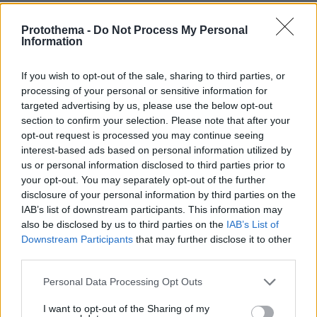
233 κρούσματα στην Π.Ε Λάρισας
Protothema -
Do Not Process My Personal
Information
24 κρούσματα στην Π.Ε. Λασιθίου
If you wish to opt-out of the sale, sharing to third parties, or
processing of your personal or sensitive information for
66 κρούσματα στην Π.Ε. Λέσβου
targeted advertising by us, please use the below opt-out
section to confirm your selection. Please note that after your
3 κρούσματα στην Π.Ε. Λευκάδας
opt-out request is processed you may continue seeing
interest-based ads based on personal information utilized by
us or personal information disclosed to third parties prior to
7 κρούσματα στην Π.Ε. Λήμνου
your opt-out. You may separately opt-out of the further
disclosure of your personal information by third parties on the
186 κρούσματα στην Π.Ε. Μαγνησίας
IAB’s list of downstream participants. This information may
also be disclosed by us to third parties on the
IAB’s List of
Downstream Participants
that may further disclose it to other
77 κρούσματα στην Π.Ε. Μεσσηνίας
third parties.
1 κρούσμα στην Π.Ε. Μήλου
Please note that this website/app uses one or more Google
Personal Data Processing Opt Outs
services and may gather and store information including but
not limited to your visit or usage behaviour. You may click to
I want to opt-out of the Sharing of my
1 κρούσμα στην Π.Ε. Μυκόνου