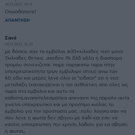
30.11.2021, 19:13
Οπωσδήποτε!
ΑΠΑΝΤΗΣΗ
Σανό
30.11.2021, 18:25
με δόσεις σαν τα εμβόλια..600+χιλιαδες τεστ μονο
7χιλιαδες θετικα...σχεδον 1% δλδ αλλα η διασπορα
τρομου συνεχιζεται. παμε παρακατω τωρα στην
υποχρεωτικοτητα τρων εμβολιων στους ανω των
60..εδω και μερες λενε ολοι οι "ειδικοι" οτι η νεα
μεταλαξη (χαχαχα)ειναι η πιο ανθεκτικη απο ολες ως
τωρα στα εμβολια και αυτο τα
καθιστα,αναποτελεσματικα απεναντι της.παρολα αυτα
γινετια υποχρεωτικο και με προστιμο κιολας το
εμβολιο για την προστασια μας...πολυ λογικο.σαν να
σου λενε η φωτια δεν σβηνει με λαδι και εσυ να
κανεις υποχρεωτικη την χρηση λαδιου για να σβησει
η φωτια,,