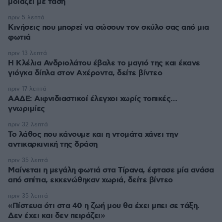
μοιάζει με τάση
πριν 5 λεπτά
Κινήσεις που μπορεί να σώσουν τον σκύλο σας από μια
φωτιά
πριν 13 λεπτά
Η Κλέλια Ανδριολάτου έβαλε το μαγιό της και έκανε
γιόγκα δίπλα στον Αχέροντα, δείτε βίντεο
πριν 17 λεπτά
ΑΑΔΕ: Αιφνιδιαστικοί έλεγχοι χωρίς τοπικές…
γνωριμίες
πριν 32 λεπτά
Το λάθος που κάνουμε και η ντομάτα χάνει την
αντικαρκινική της δράση
πριν 35 λεπτά
Μαίνεται η μεγάλη φωτιά στα Τίρανα, έφτασε μία ανάσα
από σπίτια, εκκενώθηκαν χωριά, δείτε βίντεο
πριν 35 λεπτά
«Πίστευα ότι στα 40 η ζωή μου θα έχει μπει σε τάξη.
Δεν έχει και δεν πειράζει»