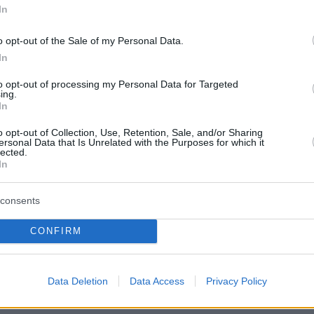
In
 των μετρήσεων θα δοθούν στον ΕΟΔΥ, ενώ
o opt-out of the Sale of my Personal Data.
ημοσιοποιηθούν σήμερα.
In
to opt-out of processing my Personal Data for Targeted
ερα
:
ing.
In
ή δολοφονία 34χρονου στην Κύπρο
o opt-out of Collection, Use, Retention, Sale, and/or Sharing
ersonal Data that Is Unrelated with the Purposes for which it
lected.
In
ούιτ: Η νεαρή κληρονόμος που... στειρώθηκε 
πό τη μητέρα της
consents
«μνηστήρες» της: Σταρ, γαλαζοαίματοι και...
CONFIRM
η διεκδικούν μετά τον χωρισμό
Data Deletion
Data Access
Privacy Policy
protothema.gr στο Google News
ο
και μάθετε πρώτοι όλες