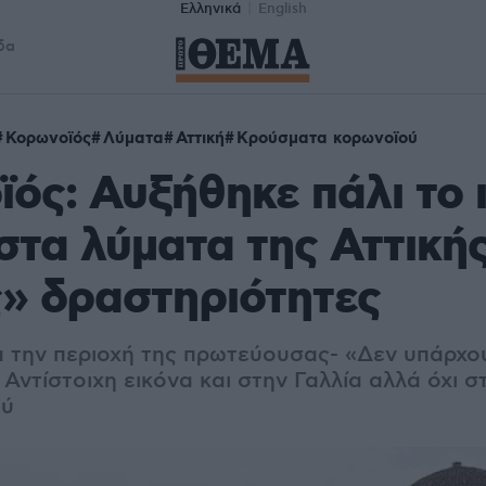
Ελληνικά
English
δα
Κορωνοϊός
Λύματα
Αττική
Κρούσματα κορωνοϊού
ός: Αυξήθηκε πάλι το ι
στα λύματα της Αττικής
» δραστηριότητες
α την περιοχή της πρωτεύουσας- «Δεν υπάρχο
Αντίστοιχη εικόνα και στην Γαλλία αλλά όχι 
ού