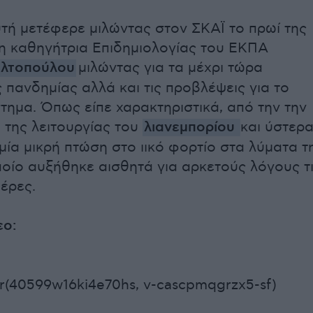
υτή μετέφερε μιλώντας στον ΣΚΑΪ το πρωί της
 καθηγήτρια Επιδημιολογίας του ΕΚΠΑ
λτοπούλου
μιλώντας για τα μέχρι τώρα
 πανδημίας αλλά και τις προβλέψεις για το
τημα. Όπως είπε χαρακτηριστικά, από την την
 της λειτουργίας του
λιανεμπορίου
και ύστερ
μία μικρή πτώση στο ιικό φορτίο στα λύματα τ
οποίο αυξήθηκε αισθητά για αρκετούς λόγους τ
μέρες.
εο:
r(40599w16ki4e70hs, v-cascpmqgrzx5-sf)