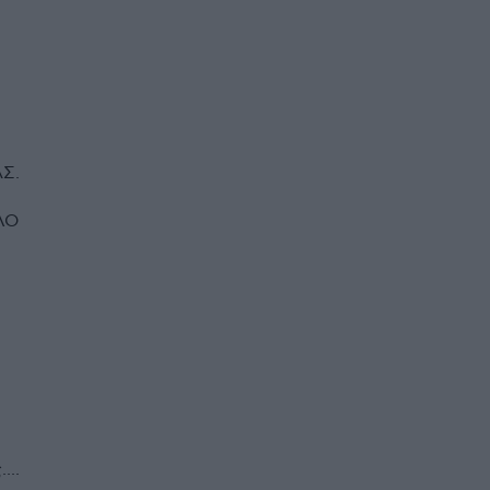
Σ.
ΛΟ
...