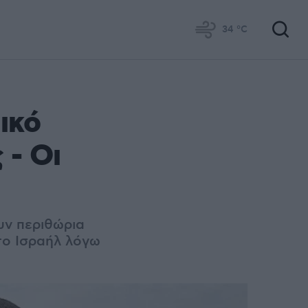
34
°C
ικό
 - Οι
υν περιθώρια
στο Ισραήλ λόγω