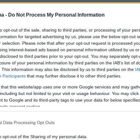
ύλου σημείωσε πως είναι δύσκολο να
ma -
Do Not Process My Personal Information
 αιτία της αύξησης αυτής, αναφέροντας ως
 τους συνωστισμούς, το άνοιγμα
to opt-out of the sale, sharing to third parties, or processing of your per
formation for targeted advertising by us, please use the below opt-out s
ων κ.α.
«Η αύξηση που εντοπίζεται στην Αττική
r selection. Please note that after your opt-out request is processed y
εί σε καμμία χαλάρωση»
, είπε χαρακτηριστικά.
eing interest-based ads based on personal information utilized by us or
disclosed to third parties prior to your opt-out. You may separately opt-
losure of your personal information by third parties on the IAB’s list of
. This information may also be disclosed by us to third parties on the
IA
τα δώσει μία εξήγηση, μίλησε για τις
Participants
that may further disclose it to other third parties.
που γίνονται, τα σχολεία αλλά και τους
 that this website/app uses one or more Google services and may gath
 σε εσωτερικούς και εξωτερικούς χώρους έχε
including but not limited to your visit or usage behaviour. You may click 
λεσμα, κάτι που εντοπίζεται, όπως είπε, και σ
 to Google and its third-party tags to use your data for below specifi
ogle consent section.
 όπως η Γαλλία. Το
Ισραήλ
από την πλευρά του
ει υψηλά επίπεδα εμβολιασμού, κάτι που
l Data Processing Opt Outs
τις αρνητικές επιδράσεις των δραστηριοτήτων
o opt-out of the Sharing of my personal data.