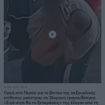
07.08.2026, 07:16
Οργή στο Περού για το βίντεο της σεξουαλικής
επίθεσης μαέστρου σε 26χρονη τραγουδίστρια:
«Σιγά-σιγά θα το ξεπεράσεις» της έλεγαν από τη