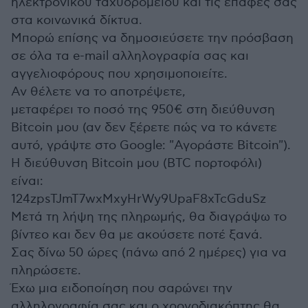
ηλεκτρονικού ταχυδρομείου και τις επαφές σας
στα κοινωνικά δίκτυα.
Μπορώ επίσης να δημοσιεύσετε την πρόσβαση
σε όλα τα e-mail αλληλογραφία σας και
αγγελιοφόρους που χρησιμοποιείτε.
Αν θέλετε να το αποτρέψετε,
μεταφέρει το ποσό της 950€ στη διεύθυνση
Bitcoin μου (αν δεν ξέρετε πώς να το κάνετε
αυτό, γράψτε στο Google: "Αγοράστε Bitcoin").
Η διεύθυνση Bitcoin μου (BTC πορτοφόλι)
είναι:
124zpsTJmT7wxMxyHrWy9UpaF8xTcGduSz
Μετά τη λήψη της πληρωμής, θα διαγράψω το
βίντεο και δεν θα με ακούσετε ποτέ ξανά.
Σας δίνω 50 ώρες (πάνω από 2 ημέρες) για να
πληρώσετε.
Έχω μια ειδοποίηση που σαρώνει την
αλληλογραφία σας και ο χρονοδιακόπτης θα