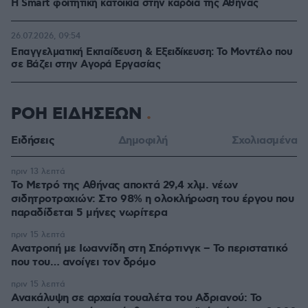
Η Smart φοιτητική κατοικία στην καρδιά της Αθήνας
26.07.2026, 09:54
Επαγγελματική Εκπαίδευση & Εξειδίκευση: Το Mοντέλο που
σε Bάζει στην Aγορά Eργασίας
ΡΟΗ ΕΙΔΗΣΕΩΝ
Ειδήσεις
Δημοφιλή
Σχολιασμένα
πριν 13 λεπτά
Το Μετρό της Αθήνας αποκτά 29,4 χλμ. νέων
σιδητροτροχιών: Στο 98% η ολοκλήρωση του έργου που
παραδίδεται 5 μήνες νωρίτερα
πριν 15 λεπτά
Ανατροπή με Ιωαννίδη στη Σπόρτινγκ – Το περιστατικό
που του… ανοίγει τον δρόμο
πριν 15 λεπτά
Ανακάλυψη σε αρχαία τουαλέτα του Αδριανού: Το