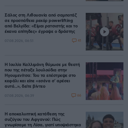
Σάλος στη Λιθουανία από σαμποτάζ
σε προσπάθεια ρεκόρ powerlifting
από Βελγίδα: «Είμαι ρατσιστής και το
έκανα επίτηδες» έγραψε ο δράστης
41
07.08.2026, 06:51
Η Ιουλία Καλλιμάνη θύμωσε με θεατή
που της πέταξε λουλούδια στην
Ηγουμενίτσα: Του τα επέστρεψε στο
κεφάλι και είπε «εσένα σ' αρέσει
αυτό...», δείτε βίντεο
66
07.08.2026, 06:39
Η αποκαλυπτική κατάθεση της
συζύγου του Αφγανού: Πώς
γνωρίσαμε τη Λίσα, γιατί υποψιάστηκα