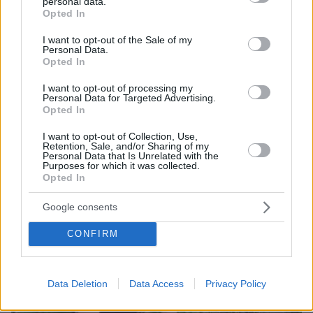
personal data.
Στηρίζουμε τις παραγωγικές δυνάμεις
grant or deny consent to Google and its third-party tags to
Opted In
use your data for below specified purposes in below Google
πριν 22 λεπτά
consent section.
I want to opt-out of the Sale of my
Άγριος καβγάς στη Θήβα: Ρομά πήρε το αυτοκίνητο και
Personal Data.
άρχισε να εμβολίζει το ΙΧ ενός αλλοδαπού, δείτε βίντεο
Opted In
I want to opt-out of processing my
ΔΕΙΤΕ ΟΛΕΣ ΤΙΣ ΕΙΔΗΣΕΙΣ
Personal Data for Targeted Advertising.
Opted In
I want to opt-out of Collection, Use,
Retention, Sale, and/or Sharing of my
Personal Data that Is Unrelated with the
ΤΑ ΠΙΟ ΔΗΜΟΦΙΛΗ
Purposes for which it was collected.
Opted In
Google consents
CONFIRM
Data Deletion
Data Access
Privacy Policy