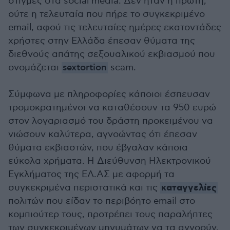
στιγμές στα social media. Δεν ήταν η πρώτη,
ούτε η τελευταία που πήρε το συγκεκριμένο
email, αφού τις τελευταίες ημέρες εκατοντάδες
χρήστες στην Ελλάδα έπεσαν θύματα της
διεθνούς απάτης σεξουαλικού εκβιασμού που
ονομάζεται
sextortion
scam.
Σύμφωνα με πληροφορίες κάποιοι έσπευσαν
τρομοκρατημένοι να καταθέσουν τα 950 ευρώ
στον λογαριασμό του δράστη προκειμένου να
νιώσουν καλύτερα, αγνοώντας ότι έπεσαν
θύματα εκβιαστών, που έβγαλαν κάποια
εύκολα χρήματα. Η Διεύθυνση Ηλεκτρονικού
Εγκλήματος της ΕΛ.ΑΣ με αφορμή τα
καταγγελίες
συγκεκριμένα περιστατικά και τις
πολιτών που είδαν το περιβόητο email στο
κομπιούτερ τους, προτρέπει τους παραλήπτες
των συγκεκριμένων μηνυμάτων να τα αγνοούν,