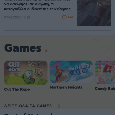
να ασελγήσει σε ανήλικη, τι
καταγγέλλει ο ιδιοκτήτης επιχείρησης
444
07.08.2026, 18:22
Games
Northern Heights
Candy Bub
Cut The Rope
ΔΕΙΤΕ ΟΛΑ ΤΑ GAMES