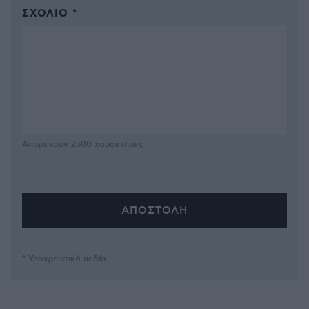
ΣΧΌΛΙΟ *
Απομένουν
2500
χαρακτήρες
* Υποχρεωτικά πεδία