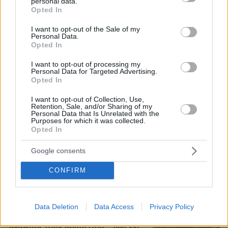
personal data.
grant or deny consent to Google and its third-party tags to
Opted In
use your data for below specified purposes in below Google
consent section.
I want to opt-out of the Sale of my
Personal Data.
Τι έγραφαν οι ξένοι ανταποκριτές σε
Opted In
τηλεγραφήματά τους από τη Μικρά
Ασία το 1921
I want to opt-out of processing my
Personal Data for Targeted Advertising.
19
08.08.2026, 10:26
Opted In
I want to opt-out of Collection, Use,
Retention, Sale, and/or Sharing of my
Personal Data that Is Unrelated with the
Purposes for which it was collected.
Ο «Δράκος» του Λονδίνου: 40χρονος
Opted In
με προβλήματα όρασης σκότωνε και
βίαζε γυναίκες, η αστυνομία τον είχε
Google consents
συλλάβει και τον άφησε ελεύθερο
CONFIRM
77
07.08.2026, 22:54
Data Deletion
Data Access
Privacy Policy
«Πόσα θέλεις για το κορίτσι;»:
Τουρίστας στην Κρήτη ζητά... τιμή για