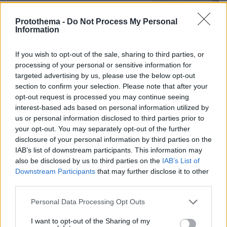
Εντοπίστηκε η «Αράχνη» του Άσαντ:
Πώς ένα ξεχασμένο σημειωματάριο
Protothema -
Do Not Process My Personal
οδήγησε στα ίχνη του διαβόητου
Information
αρχικατασκόπου
17
08.08.2026, 10:56
If you wish to opt-out of the sale, sharing to third parties, or
processing of your personal or sensitive information for
targeted advertising by us, please use the below opt-out
section to confirm your selection. Please note that after your
Βρέθηκε σορός σε σπηλιά κοντά στο
opt-out request is processed you may continue seeing
εκκλησάκι των Αγίων Ισιδώρων στον
interest-based ads based on personal information utilized by
Λυκαβηττό
us or personal information disclosed to third parties prior to
18
08.08.2026, 12:40
your opt-out. You may separately opt-out of the further
disclosure of your personal information by third parties on the
IAB’s list of downstream participants. This information may
also be disclosed by us to third parties on the
IAB’s List of
Downstream Participants
that may further disclose it to other
Καρέ-καρέ η ανάλυση του τροχαίου
third parties.
στις Σέρρες με νεκρούς μητέρα και
γιο: Τι λέει πραγματογνώμονας στο
Please note that this website/app uses one or more Google
Personal Data Processing Opt Outs
protothema
services and may gather and store information including but
not limited to your visit or usage behaviour. You may click to
I want to opt-out of the Sharing of my
158
08.08.2026, 08:36