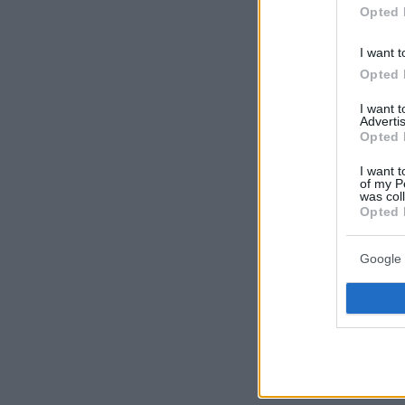
Opted 
I want t
Opted 
I want 
Advertis
Opted 
I want t
of my P
was col
Opted 
Google 