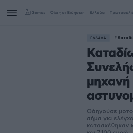
Games
Όλες οι Ειδήσεις
Ελλάδα
Πρωτοσέλι
Καταδ
ΕΛΛΑΔΑ
Καταδί
Συνελή
μηχανή 
αστυνο
Οδηγούσε μοτοσ
σήμα για ελέγχο
κατασχέθηκαν κά
και 7.100 ευρώ