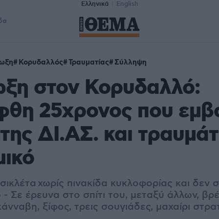
Ελληνικά
English
δα
ίωξη
Κορυδαλλός
Τραυματίας
Σύλληψη
ωξη στον Κορυδαλλό:
φθη 25χρονος που εμβ
της ΔΙ.ΑΣ. και τραυμάτ
μικό
ικλέτα χωρίς πινακίδα κυκλοφορίας και δεν 
 - Σε έρευνα στο σπίτι του, μεταξύ άλλων, βρ
νναβη, ξίφος, τρεις σουγιάδες, μαχαίρι στρα