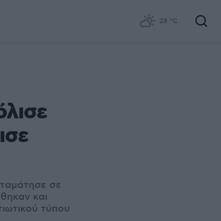
28
°C
όλισε
ισε
σταμάτησε σε
έθηκαν και
τιωτικού τύπου