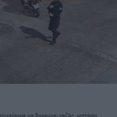
επιχείρησε να διαφύγει πεζός, ωστόσο