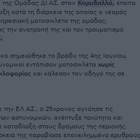
ί της Ομάδας ΔΙ.ΑΣ. στον
Κορυδαλλό,
έπειτα
ξη κατά τη διάρκεια της οποίας ο νεαρός
πηρεσιακή μοτοσικλέτα της ομάδας,
ς την ανατροπή της και τον τραυματισμό
ύ.
ικό σημειώθηκε το βράδυ της 4ης Ιουνίου,
υνομικοί εντόπισαν μοτοσικλέτα
χωρίς
υκλοφορίας
και κάλεσαν τον οδηγό της σε
 την ΕΛ.ΑΣ., ο 25χρονος αγνόησε τις
των αστυνομικών, ανέπτυξε ταχύτητα και
 καταδίωξη στους δρόμους της περιοχής.
άρκειά της παραβίασε επανειλημμένα ερυθρού