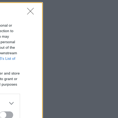
sonal or
ection to
ou may
 personal
out of the
 downstream
B’s List of
er and store
to grant or
ed purposes