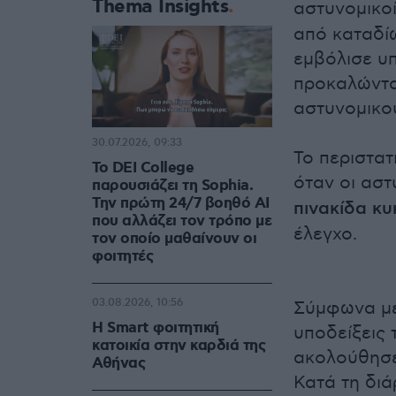
Thema Insights
αστυνομικο
από καταδίω
εμβόλισε υ
προκαλώντα
αστυνομικο
30.07.2026, 09:33
Το περιστατ
Το DEI College
όταν οι αστ
παρουσιάζει τη Sophia.
Την πρώτη 24/7 βοηθό AI
πινακίδα κ
που αλλάζει τον τρόπο με
έλεγχο.
τον οποίο μαθαίνουν οι
φοιτητές
03.08.2026, 10:56
Σύμφωνα με
Η Smart φοιτητική
υποδείξεις 
κατοικία στην καρδιά της
ακολούθησε
Αθήνας
Κατά τη δι