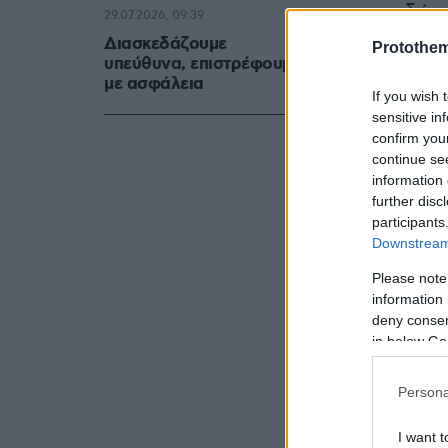
σηματοδότε
29.07.2026, 09:39
εμβόλισε μ
Διασκεδάζουμε
Protothe
υπεύθυνα, επιστρέφουμε
τον τραυματ
με ασφάλεια
If you wish 
sensitive in
confirm you
continue se
information 
further disc
participants
Downstream 
Please note
information 
deny consent
in below Go
Persona
I want t