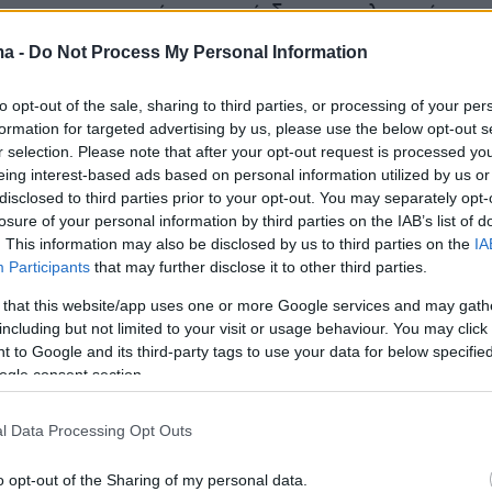
ς, πραγματοποίησε επικίνδυνους ελιγμούς και
οτοσικλέτα της Ομάδας ΔΙ.ΑΣ., με αποτέλεσμα
ma -
Do Not Process My Personal Information
ισμό ενός αστυνομικού.
to opt-out of the sale, sharing to third parties, or processing of your per
formation for targeted advertising by us, please use the below opt-out s
r selection. Please note that after your opt-out request is processed y
eing interest-based ads based on personal information utilized by us or
disclosed to third parties prior to your opt-out. You may separately opt-
losure of your personal information by third parties on the IAB’s list of
. This information may also be disclosed by us to third parties on the
IA
Participants
that may further disclose it to other third parties.
 that this website/app uses one or more Google services and may gath
including but not limited to your visit or usage behaviour. You may click 
 to Google and its third-party tags to use your data for below specifi
ogle consent section.
l Data Processing Opt Outs
o opt-out of the Sharing of my personal data.