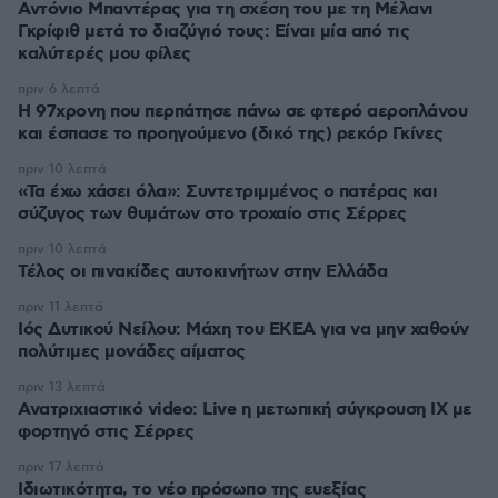
Αντόνιο Μπαντέρας για τη σχέση του με τη Μέλανι
Γκρίφιθ μετά το διαζύγιό τους: Είναι μία από τις
καλύτερές μου φίλες
πριν 6 λεπτά
Η 97χρονη που περπάτησε πάνω σε φτερό αεροπλάνου
και έσπασε το προηγούμενο (δικό της) ρεκόρ Γκίνες
πριν 10 λεπτά
«Τα έχω χάσει όλα»: Συντετριμμένος ο πατέρας και
σύζυγος των θυμάτων στο τροχαίο στις Σέρρες
πριν 10 λεπτά
Τέλος οι πινακίδες αυτοκινήτων στην Ελλάδα
πριν 11 λεπτά
Ιός Δυτικού Νείλου: Μάχη του ΕΚΕΑ για να μην χαθούν
πολύτιμες μονάδες αίματος
πριν 13 λεπτά
Ανατριχιαστικό video: Live η μετωπική σύγκρουση ΙΧ με
φορτηγό στις Σέρρες
πριν 17 λεπτά
Ιδιωτικότητα, το νέο πρόσωπο της ευεξίας