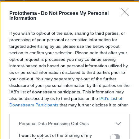
Protothema -
Do Not Process My Personal
Information
ΠΡΟΣΘΗΚΗ ΣΧΟΛΙΟΥ
If you wish to opt-out of the sale, sharing to third parties, or
ΌΝΟΜΑ *
processing of your personal or sensitive information for
targeted advertising by us, please use the below opt-out
section to confirm your selection. Please note that after your
opt-out request is processed you may continue seeing
interest-based ads based on personal information utilized by
us or personal information disclosed to third parties prior to
EMAIL
your opt-out. You may separately opt-out of the further
disclosure of your personal information by third parties on the
IAB’s list of downstream participants. This information may
also be disclosed by us to third parties on the
IAB’s List of
Downstream Participants
that may further disclose it to other
ΣΧΌΛΙΟ *
third parties.
Please note that this website/app uses one or more Google
Personal Data Processing Opt Outs
services and may gather and store information including but
not limited to your visit or usage behaviour. You may click to
I want to opt-out of the Sharing of my