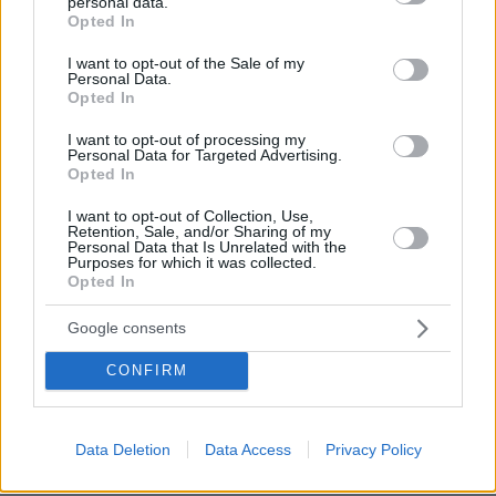
personal data.
grant or deny consent to Google and its third-party tags to
Opted In
use your data for below specified purposes in below Google
consent section.
I want to opt-out of the Sale of my
Personal Data.
Opted In
Απομένουν
2500
χαρακτήρες
I want to opt-out of processing my
Personal Data for Targeted Advertising.
Opted In
I want to opt-out of Collection, Use,
Retention, Sale, and/or Sharing of my
Personal Data that Is Unrelated with the
Purposes for which it was collected.
Opted In
* Υποχρεωτικά πεδία
Google consents
CONFIRM
ΡΟΗ ΕΙΔΗΣΕΩΝ
Ειδήσεις
Δημοφιλή
Σχολιασμένα
Data Deletion
Data Access
Privacy Policy
πριν 6 λεπτά