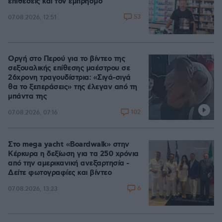
επιθέσεις και τον εμπρησμό
53
07.08.2026, 12:51
Οργή στο Περού για το βίντεο της
σεξουαλικής επίθεσης μαέστρου σε
26χρονη τραγουδίστρια: «Σιγά-σιγά
θα το ξεπεράσεις» της έλεγαν από τη
μπάντα της
102
07.08.2026, 07:16
Στο mega yacht «Boardwalk» στην
Κέρκυρα η δεξίωση για τα 250 χρόνια
από την αμερικανική ανεξαρτησία -
Δείτε φωτογραφίες και βίντεο
6
07.08.2026, 13:23