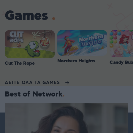
Games
Northern Heights
Candy Bub
Cut The Rope
ΔΕΙΤΕ ΟΛΑ ΤΑ GAMES
Best of Network