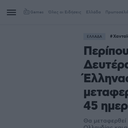
Games
Όλες οι Ειδήσεις
Ελλάδα
Πρωτοσέλι
Χανταϊ
ΕΛΛΑΔΑ
Περίπου
Δευτέρα
Έλληνας
μεταφερ
45 ημε
Θα μεταφερθεί 
Ολλανδίας και α