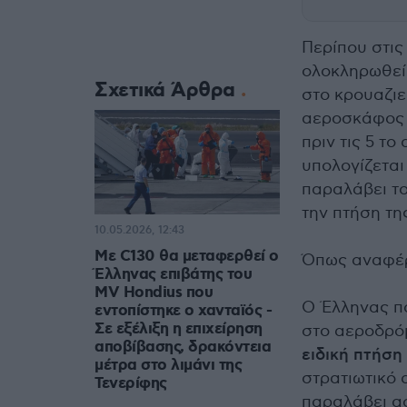
Περίπου στις
ολοκληρωθε
Σχετικά Άρθρα
στο κρουαζιε
αεροσκάφος 
πριν τις 5 τ
υπολογίζεται
παραλάβει το
την πτήση τη
10.05.2026, 12:43
Με C130 θα μεταφερθεί ο
Όπως αναφέρε
Έλληνας επιβάτης του
MV Hondius που
Ο Έλληνας π
εντοπίστηκε ο χανταϊός -
Σε εξέλιξη η επιχείρηση
στο αεροδρόμ
αποβίβασης, δρακόντεια
ειδική πτήση
μέτρα στο λιμάνι της
στρατιωτικό 
Τενερίφης
παραλάβει α