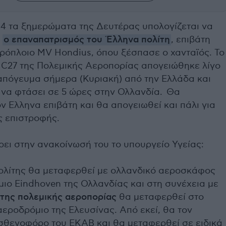
 4 τα ξημερώματα της Δευτέρας υπολογίζεται να
ί
ο επαναπατρισμός του Έλληνα πολίτη
, επιβάτη
ρόπλοιο MV Hondius, όπου ξέσπασε ο χανταϊός. Το
C27 της Πολεμικής Αεροπορίας απογειώθηκε λίγο
ο απόγευμα σήμερα (Κυριακή) από την Ελλάδα και
 να φτάσει σε 5 ώρες στην Ολλανδία. Θα
ν Ελληνα επιβάτη και θα απογειωθεί και πάλι για
ς επιστροφής.
ι στην ανακοίνωσή του το υπουργείο Υγείας:
ολίτης θα μεταφερθεί με ολλανδικό αεροσκάφος
ιο Eindhoven της Ολλανδίας και στη συνέχεια με
 της πολεμικής αεροπορίας
θα μεταφερθεί στο
αεροδρόμιο της Ελευσίνας. Από εκεί, θα τον
σθενοφόρο του ΕΚΑΒ και θα μεταφερθεί σε ειδικά