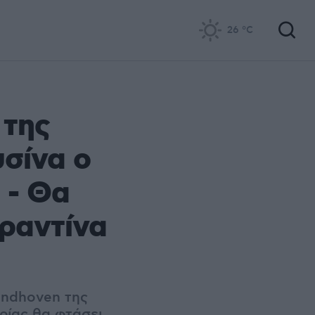
26
°C
 της
σίνα ο
 - Θα
αραντίνα
indhoven της
ορίας θα φτάσει