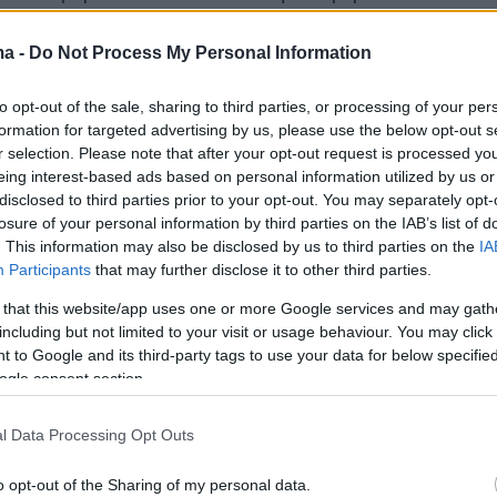
ο θάλαμο αρνητικής πίεσης στο Πανεπιστημιακό
ομείο «Αττικόν», όπου
θα τεθεί σε υποχρεωτική
ma -
Do Not Process My Personal Information
5 ημερών
.
to opt-out of the sale, sharing to third parties, or processing of your per
formation for targeted advertising by us, please use the below opt-out s
λίτης είναι καλά στην υγεία του και
r selection. Please note that after your opt-out request is processed y
κός. Σύμφωνα με τα ενδεικνυόμενα μέτρα
eing interest-based ads based on personal information utilized by us or
για προληπτικούς λόγους θα συνοδεύσουν στην
disclosed to third parties prior to your opt-out. You may separately opt-
 επαναπατρισμού τον Έλληνα πολίτη, ιατρός ΕΚΑΒ,
losure of your personal information by third parties on the IAB’s list of
. This information may also be disclosed by us to third parties on the
IA
οσηλευτής ΕΚΑΒ και ο πρόεδρος του επιστημονικο
Participants
that may further disclose it to other third parties.
του ΕΟΔΥ κ. Θεόδωρος Βασιλακόπουλος.
 that this website/app uses one or more Google services and may gath
including but not limited to your visit or usage behaviour. You may click 
ται οι επιβάτες του MV Hondius με τον
 to Google and its third-party tags to use your data for below specifi
ο λιμάνι της Τενερίφης - Δείτε live
ogle consent section.
στην
Τενερίφη
έφτασε το
κρουαζιερόπλοιο
MV
l Data Processing Opt Outs
 οποίο βρίσκεται στο επίκεντρο της ανησυχίας
μα του
χανταϊού
, έπειτα από τον θάνατο τριών
o opt-out of the Sharing of my personal data.