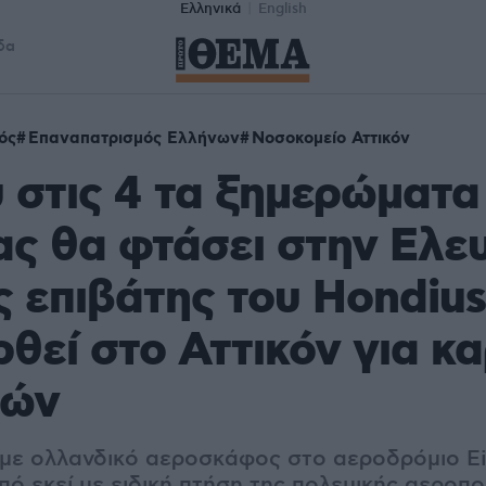
Ελληνικά
English
δα
ός
Επαναπατρισμός Ελλήνων
Νοσοκομείο Αττικόν
 στις 4 τα ξημερώματα
ς θα φτάσει στην Ελευ
 επιβάτης του Hondius
θεί στο Αττικόν για κ
ρών
με ολλανδικό αεροσκάφος στο αεροδρόμιο E
πό εκεί με ειδική πτήση της πολεμικής αεροπ