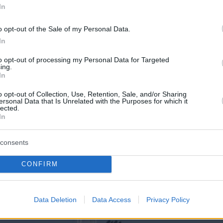
ου συνδέθηκαν με τη νόσο κατά τη διάρκεια
In
ύ του πλοίου.
o opt-out of the Sale of my Personal Data.
In
κυροβόλησε στο λιμάνι της Γκραναντίγια
to opt-out of processing my Personal Data for Targeted
α Νησιά
, με τις ισπανικές αρχές να θέτουν σε
ing.
In
ια αυστηρά ελεγχόμενη επιχείρηση
σμού των
147 επιβατών
, στην οποία
o opt-out of Collection, Use, Retention, Sale, and/or Sharing
ersonal Data that Is Unrelated with the Purposes for which it
ν πολλές χώρες.
lected.
In
consents
CONFIRM
Data Deletion
Data Access
Privacy Policy