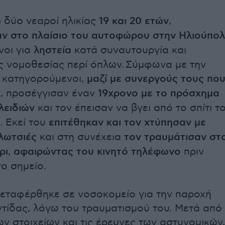
ι δύο νεαροί ηλικίας
19 και 20 ετών
,
ν στο πλαίσιο του αυτοφώρου στην Ηλιούπο
νοι για
ληστεία
κατά συναυτουργία και
 νομοθεσίας περί όπλων. Σύμφωνα με την
ι κατηγορούμενοι,
μαζί με συνεργούς τους πο
ι
, προσέγγισαν έναν
19χρονο με το πρόσχημα
λειδιών
και τον έπεισαν να βγει από το σπίτι τ
. Εκεί του
επιτέθηκαν και τον χτύπησαν με
κλωτσιές
και στη συνέχεια
τον τραυμάτισαν στ
ρι
,
αφαιρώντας του κινητό τηλέφωνο
πριν
ο σημείο.
εταφέρθηκε σε νοσοκομείο για την παροχή
ντίδας, λόγω του τραυματισμού του. Μετά από
ων στοιχείων και τις έρευνες των αστυνομικών,