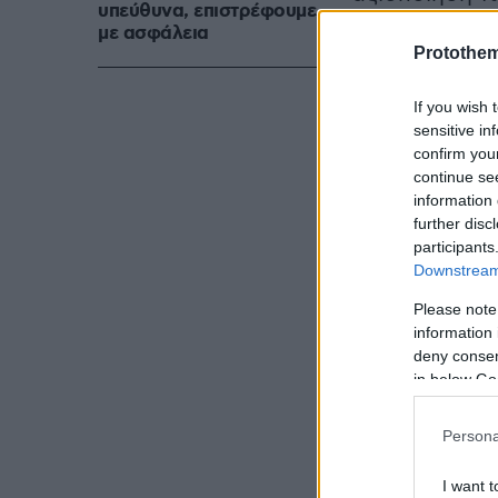
υπεύθυνα, επιστρέφουμε
οι δράστες τ
με ασφάλεια
Protothe
της Ηλιούπολ
If you wish 
Οι συλληφθέν
sensitive in
ενώ συνεχίζο
confirm you
continue se
συνεργών του
information 
further disc
participants
Downstream 
Please note
information 
deny consent
in below Go
Persona
I want t