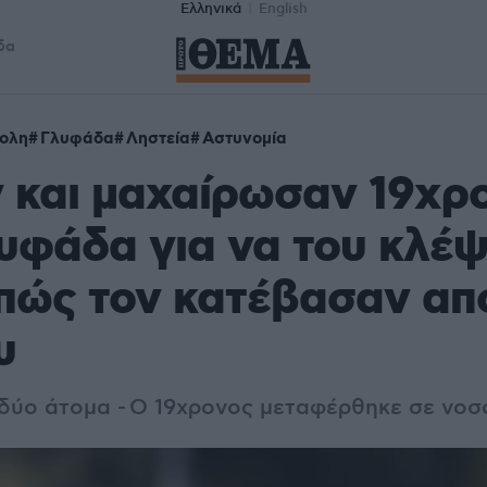
Ελληνικά
English
δα
ολη
Γλυφάδα
Ληστεία
Αστυνομία
 και μαχαίρωσαν 19χρ
υφάδα για να του κλέψ
 πώς τον κατέβασαν απ
υ
δύο άτομα -
Ο 19χρονος μεταφέρθηκε σε νοσ