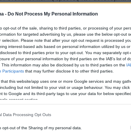
αυτοποιήθηκαν και εντοπίστηκαν στην περιοχή
ma -
Do Not Process My Personal Information
ης, όπου και συνελήφθησαν.
to opt-out of the sale, sharing to third parties, or processing of your per
τες οδηγήθηκαν στον αρμόδιο Εισαγγελέα,
formation for targeted advertising by us, please use the below opt-out s
νται οι έρευνες για τον εντοπισμό των
r selection. Please note that after your opt-out request is processed y
eing interest-based ads based on personal information utilized by us or
ς.
disclosed to third parties prior to your opt-out. You may separately opt-
losure of your personal information by third parties on the IAB’s list of
. This information may also be disclosed by us to third parties on the
IA
Participants
that may further disclose it to other third parties.
 that this website/app uses one or more Google services and may gath
including but not limited to your visit or usage behaviour. You may click 
 to Google and its third-party tags to use your data for below specifi
ogle consent section.
l Data Processing Opt Outs
o opt-out of the Sharing of my personal data.