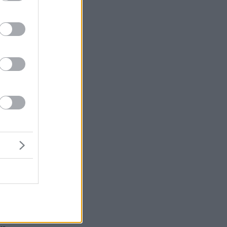
μή
ένα
ν