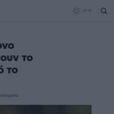
27
°C
ονο
ουν το
ό το
οκομείο