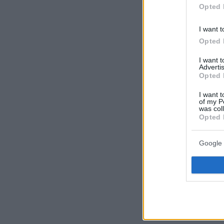
Opted 
I want t
Opted 
Ακολουθήστε τ
I want 
τις ειδήσεις
Advertis
Opted 
Δείτε όλες τις τ
I want t
που συμβαίνουν,
of my P
was col
Opted 
Google 
ΡΟΗ ΕΙΔΗ
πριν 15 λεπτά
Πώς θα βοηθήσετε
συνηθίσει το κλου