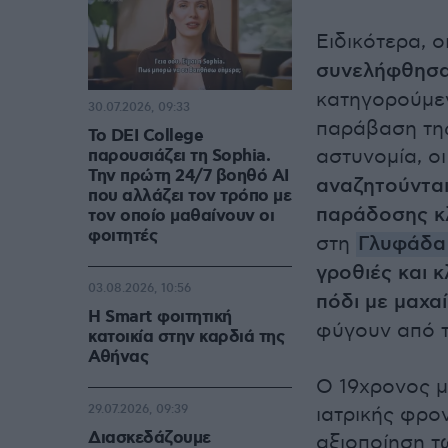
Ειδικότερα, ο
συνελήφθησα
κατηγορούμε
30.07.2026, 09:33
παράβαση της
Το DEI College
αστυνομία, ο
παρουσιάζει τη Sophia.
Την πρώτη 24/7 βοηθό AI
αναζητούντα
που αλλάζει τον τρόπο με
παράδοσης κ
τον οποίο μαθαίνουν οι
φοιτητές
στη
Γλυφάδα
γροθιές και 
03.08.2026, 10:56
πόδι με μαχαί
Η Smart φοιτητική
φύγουν από τ
κατοικία στην καρδιά της
Αθήνας
Ο 19χρονος μ
29.07.2026, 09:39
ιατρικής φρο
Διασκεδάζουμε
αξιοποίηση τ