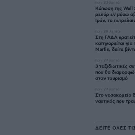
πριν 23 λεπτά
Κόπωση της Wall 
ρεκόρ εν μέσω αβ
Ιράν, το πετρέλαι
πριν 28 λεπτά
Στη ΓΑΔΑ κρατείτ
κατηγορείται για 
Marfin, δείτε βίν
πριν 29 λεπτά
3 ταξιδιωτικές συ
που θα διαμορφώ
στον τουρισμό
πριν 29 λεπτά
Στο νοσοκομείο δ
ναυτικός που τρα
ΔΕΙΤΕ ΟΛΕΣ ΤΙ