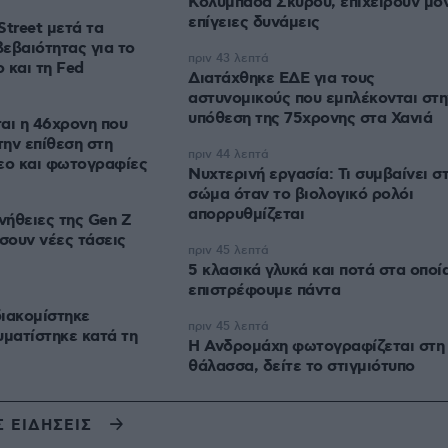
Κολυμπάδα Σκύρου, επιχειρούν μό
επίγειες δυνάμεις
Street μετά τα
εβαιότητας για το
πριν 43 λεπτά
ο και τη Fed
Διατάχθηκε ΕΔΕ για τους
αστυνομικούς που εμπλέκονται στη
υπόθεση της 75χρονης στα Χανιά
αι η 46χρονη που
την επίθεση στη
πριν 44 λεπτά
τεο και φωτογραφίες
Νυχτερινή εργασία: Τι συμβαίνει σ
σώμα όταν το βιολογικό ρολόι
απορρυθμίζεται
νήθειες της Gen Z
σουν νέες τάσεις
πριν 45 λεπτά
5 κλασικά γλυκά και ποτά στα οποί
επιστρέφουμε πάντα
ιακομίστηκε
πριν 45 λεπτά
υματίστηκε κατά τη
Η Ανδρομάχη φωτογραφίζεται στη
θάλασσα, δείτε το στιγμιότυπο
Σ ΕΙΔΗΣΕΙΣ