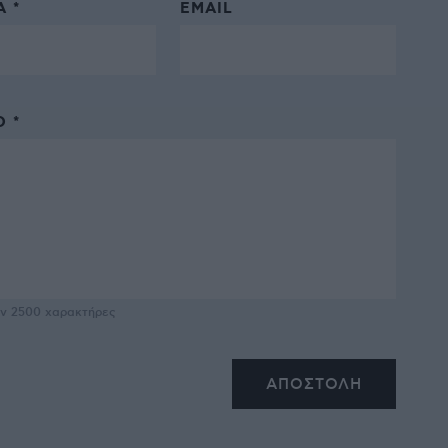
 *
EMAIL
 *
υν
2500
χαρακτήρες