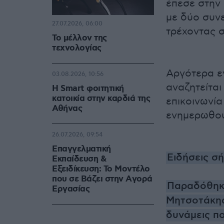
έπεσε στην
με δύο συν
27.07.2026, 06:00
τρέχοντας 
Το μέλλον της
τεχνολογίας
Αργότερα εν
03.08.2026, 10:56
αναζητείται
Η Smart φοιτητική
κατοικία στην καρδιά της
επικοινωνία
Αθήνας
ενημερωθού
26.07.2026, 09:54
Επαγγελματική
Ειδήσεις σ
Εκπαίδευση &
Εξειδίκευση: Το Mοντέλο
που σε Bάζει στην Aγορά
Παραδόθηκα
Eργασίας
Μητσοτάκης
δυνάμεις πο