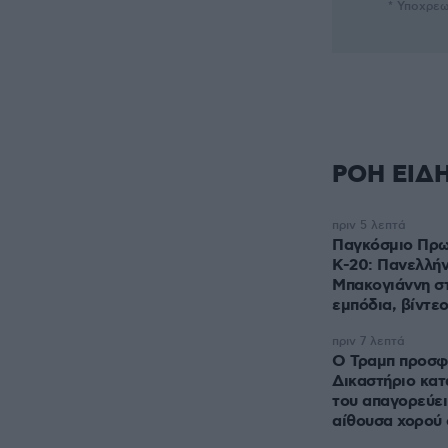
* Υποχρεω
ΡΟΗ ΕΙΔ
πριν 5 λεπτά
Παγκόσμιο Πρω
Κ-20: Πανελλήν
Μπακογιάννη σ
εμπόδια, βίντε
πριν 7 λεπτά
Ο Τραμπ προσφ
Δικαστήριο κατ
του απαγορεύει
αίθουσα χορού