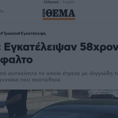
Ελληνικά
English
δα
ς
Τροχαίο
Εγκατάλειψη
: Εγκατέλειψαν 58χρον
σφαλτο
ό αυτοκίνητο το οποίο έτρεχε με ιλιγγιώδη τ
 γυναίκα που σκοτώθηκε