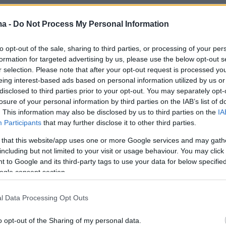
έλιξ Μπαουμγκάρτνερ που είχε κάνει
ma -
Do Not Process My Personal Information
τώση από τη στρατόσφαιρα - Πέθανε μετά
α με paraglide
to opt-out of the sale, sharing to third parties, or processing of your per
formation for targeted advertising by us, please use the below opt-out s
r selection. Please note that after your opt-out request is processed y
ν έβαλε να σκοτώσει τον Πολωνό, για να μην
eing interest-based ads based on personal information utilized by us or
ιδιά» - H απολογία του Βούλγαρου που «καίει
disclosed to third parties prior to your opt-out. You may separately opt-
losure of your personal information by third parties on the IAB’s list of
σύζυγο του καθηγητή
. This information may also be disclosed by us to third parties on the
IA
Participants
that may further disclose it to other third parties.
 that this website/app uses one or more Google services and may gath
including but not limited to your visit or usage behaviour. You may click 
 to Google and its third-party tags to use your data for below specifi
ogle consent section.
l Data Processing Opt Outs
o opt-out of the Sharing of my personal data.