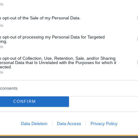
protothema.gr στο Google News
In
το
και μάθετε πρώτοι
εις
o opt-out of the Sale of my Personal Data.
Ειδήσεις
In
 τελευταίες
από την Ελλάδα και τον Κόσμο, τη
Protothema.gr
μβαίνουν, στο
to opt-out of processing my Personal Data for Targeted
ing.
In
ΙΑ
ΠΡΟΣΘΗΚΗ ΣΧΟΛΙΟΥ
(1)
o opt-out of Collection, Use, Retention, Sale, and/or Sharing
ersonal Data that Is Unrelated with the Purposes for which it
lected.
In
5, 19:06
consents
CONFIRM
ΣΘΗΚΗ ΣΧΟΛΙΟΥ
Data Deletion
Data Access
Privacy Policy