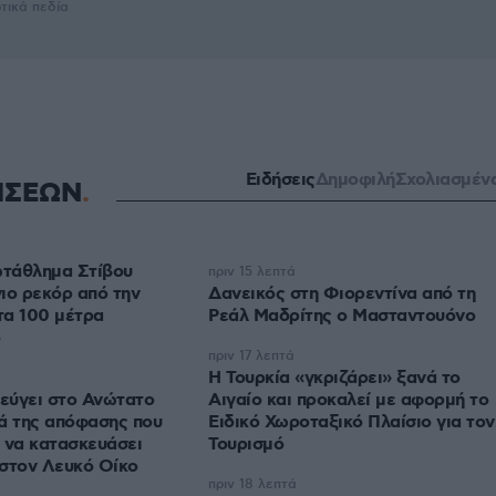
τικά πεδία
Ειδήσεις
Δημοφιλή
Σχολιασμέν
ΗΣΕΩΝ
τάθλημα Στίβου
πριν 15 λεπτά
ιο ρεκόρ από την
Δανεικός στη Φιορεντίνα από τη
τα 100 μέτρα
Ρεάλ Μαδρίτης ο Μασταντουόνο
ο
πριν 17 λεπτά
Η Τουρκία «γκριζάρει» ξανά το
εύγει στο Ανώτατο
Αιγαίο και προκαλεί με αφορμή το
ά της απόφασης που
Ειδικό Χωροταξικό Πλαίσιο για τον
 να κατασκευάσει
Τουρισμό
 στον Λευκό Οίκο
πριν 18 λεπτά