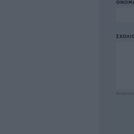
ΌΝΟΜΑ
ΣΧΌΛΙΟ
Απομένο