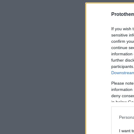
Νεκρός ο Φ
Protothe
ελεύθερη π
από ατύχημ
If you wish 
sensitive in
confirm you
«Εκείνη το
continue se
πάρει τα πα
information 
further disc
την πρώην 
participants
Downstream 
Please note
information 
deny consent
in below Go
Persona
I want t