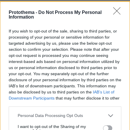
Με τον νόμο Παρασκευόπουλου επί ΣΥΡΙΖΑ
ΑΝΕΛ βγήκανε έξω όλα τα μπουμπούκια.
Protothema -
Do Not Process My Personal
Information
ΑΠΑΝΤΗΣΗ
Τοτέ
If you wish to opt-out of the sale, sharing to third parties, or
19.06.2025, 08:18
processing of your personal or sensitive information for
targeted advertising by us, please use the below opt-out
50 χρόνια κάνουν τα δικαστήρια σήμερα για 10
section to confirm your selection. Please note that after your
δίκες , 55 κάνανε τότε, μην το λες και θαύμα ,
opt-out request is processed you may continue seeing
βολεμένε
interest-based ads based on personal information utilized by
ΑΠΑΝΤΗΣΗ
us or personal information disclosed to third parties prior to
your opt-out. You may separately opt-out of the further
disclosure of your personal information by third parties on the
Μηνάς
IAB’s list of downstream participants. This information may
18.06.2025, 21:22
also be disclosed by us to third parties on the
IAB’s List of
να μην είναι γύφτοι κι ας πεθάνω...
Downstream Participants
that may further disclose it to other
ΑΠΑΝΤΗΣΗ
third parties.
Please note that this website/app uses one or more Google
Personal Data Processing Opt Outs
Δολωμένος Πληροφονος
services and may gather and store information including but
18.06.2025, 21:21
not limited to your visit or usage behaviour. You may click to
I want to opt-out of the Sharing of my