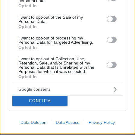
personal data.
grant or deny consent to Google and its third-party tags to
Πρώτο θέμα,ο πρωταγωνιστής της γουόκ ατζέντας
Opted In
use your data for below specified purposes in below Google
και της κορεκτιλας γυφτοι είναι ,γύφτοι, πέστε το
consent section.
ξεκάθαρα κι αν συνεχίσετε έτσι θα σας
I want to opt-out of the Sale of my
Personal Data.
αποχαιρετήσει πολύς κόσμος..
Opted In
ΑΠΑΝΤΗΣΗ
I want to opt-out of processing my
Personal Data for Targeted Advertising.
Opted In
I want to opt-out of Collection, Use,
Τσίπρα ξημερώματα ντώσει επιντόματα
Retention, Sale, and/or Sharing of my
Personal Data that Is Unrelated with the
18.06.2025, 21:12
Purposes for which it was collected.
Opted In
η γνωστή ευπαθής ομάδα με τα επιδόματα !
ΑΠΑΝΤΗΣΗ
Google consents
CONFIRM
ΠΡΟΣΘΗΚΗ ΣΧΟΛΙΟΥ
ΌΝΟΜΑ *
Data Deletion
Data Access
Privacy Policy