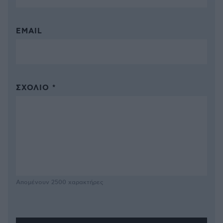
EMAIL
ΣΧΌΛΙΟ *
Απομένουν
2500
χαρακτήρες