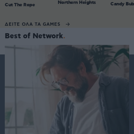
Northern Heights
Candy Bub
Cut The Rope
ΔΕΙΤΕ ΟΛΑ ΤΑ GAMES
Best of Network