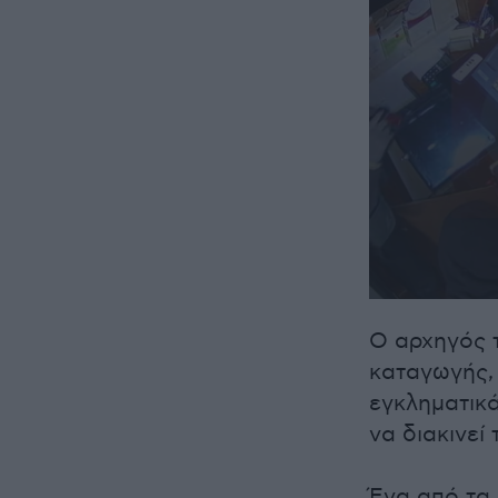
0
seconds
Ο αρχηγός 
of
23
καταγωγής,
seconds
Volume
90%
εγκληματικά
να διακινεί
Ένα από τα