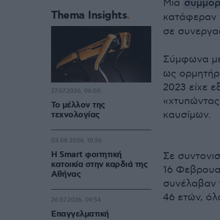
Μία
συμμο
Thema Insights
κατάφεραν
σε συνεργασ
Σύμφωνα με
ως ορμητήρ
2023 είχε ε
27.07.2026, 06:00
«χτυπώντας»
Το μέλλον της
καυσίμων.
τεχνολογίας
03.08.2026, 10:56
Η Smart φοιτητική
Σε συντονι
κατοικία στην καρδιά της
16 Φεβρουα
Αθήνας
συνέλαβαν τ
46 ετών, όλ
26.07.2026, 09:54
Επαγγελματική