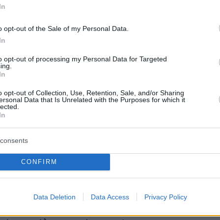
In
o opt-out of the Sale of my Personal Data.
In
to opt-out of processing my Personal Data for Targeted
ing.
λύμηνη έρευνα της ασφάλειας Τρίπολης,
In
ι η εγκληματική ομάδα είχε πραγματοποιήσει
o opt-out of Collection, Use, Retention, Sale, and/or Sharing
 22 κλοπές σε Αρκαδία, Αττική, Κορινθία,
ersonal Data that Is Unrelated with the Purposes for which it
lected.
οιωτία και Φθιώτιδα, αποκομίζοντας
In
φελος που ξεπερνά τις 75.000 ευρώ.
consents
ντα νυχτερινές ώρες, απενεργοποιούσαν
CONFIRM
ς και κάμερες ασφαλείας, αφαιρούσαν τα
ά συστήματα, ενώ είχαν πάντα καλυμμένα τα
ικά τους για να μην αναγνωρίζονται.
Data Deletion
Data Access
Privacy Policy