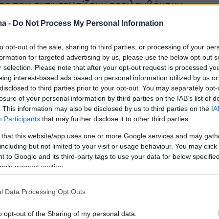
ίες που αντιμετωπίζουν περιλαμβάνουν
κληματικής οργάνωσης, διακεκριμένες κλοπές
ma -
Do Not Process My Personal Information
ύρου χρήματος, ενώ ένας από αυτούς
ι και για υπόθαλψη εγκληματία.
to opt-out of the sale, sharing to third parties, or processing of your per
formation for targeted advertising by us, please use the below opt-out s
r selection. Please note that after your opt-out request is processed y
 τη δράση της συμμορίας:
eing interest-based ads based on personal information utilized by us or
disclosed to third parties prior to your opt-out. You may separately opt-
losure of your personal information by third parties on the IAB’s list of
. This information may also be disclosed by us to third parties on the
IA
Participants
that may further disclose it to other third parties.
 that this website/app uses one or more Google services and may gath
including but not limited to your visit or usage behaviour. You may click 
 to Google and its third-party tags to use your data for below specifi
ogle consent section.
l Data Processing Opt Outs
o opt-out of the Sharing of my personal data.