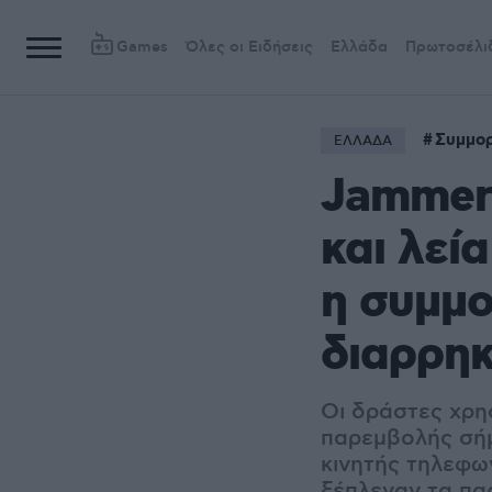
Games
Όλες οι Ειδήσεις
Ελλάδα
Πρωτοσέλι
Συμμορ
ΕΛΛΑΔΑ
Jammer
και λεί
η συμμο
διαρρη
Οι δράστες χρη
παρεμβολής σήμ
κινητής τηλεφω
ξέπλεναν τα πα