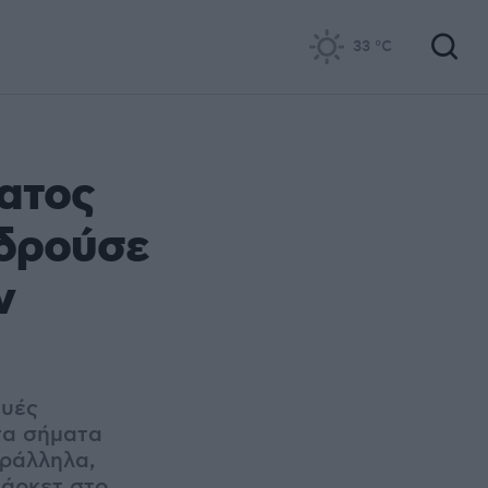
33
°C
ατος
 δρούσε
ν
ευές
τα σήματα
αράλληλα,
μάρκετ στο