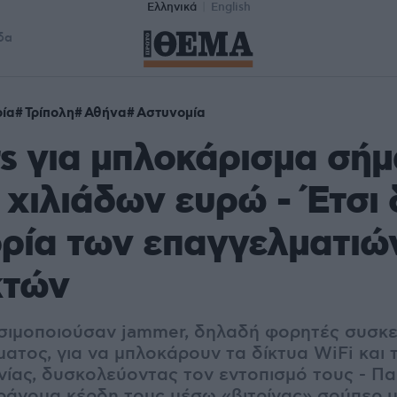
Ελληνικά
English
δα
ία
Τρίπολη
Αθήνα
Αστυνομία
s για μπλοκάρισμα σήμ
α χιλιάδων ευρώ - Έτσι
ρία των επαγγελματιώ
κτών
σιμοποιούσαν jammer, δηλαδή φορητές συσκ
ατος, για να μπλοκάρουν τα δίκτυα WiFi και 
νίας, δυσκολεύοντας τον εντοπισμό τους - Π
ράνομα κέρδη τους μέσω «βιτρίνας» σούπερ 