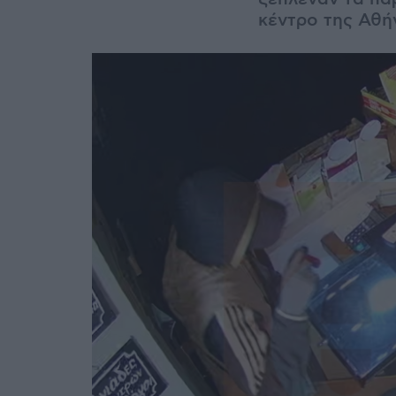
κέντρο της Αθή