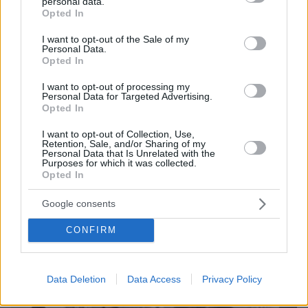
personal data.
grant or deny consent to Google and its third-party tags to
Opted In
use your data for below specified purposes in below Google
consent section.
I want to opt-out of the Sale of my
Personal Data.
Opted In
I want to opt-out of processing my
14.02.2025, 13:53
Personal Data for Targeted Advertising.
Ποινική δίωξη για ανθρωποκτονία από πρόθεση στον
Opted In
56χρονο που πυροβόλησε και σκότωσε τον 52χρονο στην
Ηλεία
I want to opt-out of Collection, Use,
Retention, Sale, and/or Sharing of my
Personal Data that Is Unrelated with the
Purposes for which it was collected.
Thema Insights
Opted In
Google consents
CONFIRM
Data Deletion
Data Access
Privacy Policy