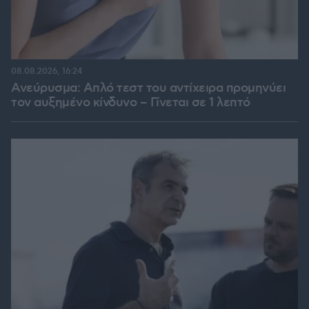
08.08.2026, 16:24
Ανεύρυσμα: Απλό τεστ του αντίχειρα προμηνύει
τον αυξημένο κίνδυνο – Γίνεται σε 1 λεπτό