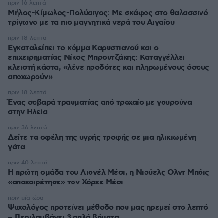
πριν 16 λεπτά
Μήλος-Κίμωλος-Πολύαιγος: Με σκάφος στο θαλασσινό
τρίγωνο με τα πιο μαγνητικά νερά του Αιγαίου
πριν 18 λεπτά
Εγκαταλείπει το κόμμα Καρυστιανού και ο
επιχειρηματίας Νίκος Μπρουτζάκης: Καταγγέλλει
κλειστή κάστα, «λένε προδότες και πληρωμένους όσους
αποχωρούν»
πριν 18 λεπτά
Ένας σοβαρά τραυματίας από τροχαίο με γουρούνα
στην Ηλεία
πριν 36 λεπτά
Δείτε τα οφέλη της υγρής τροφής σε μια ηλικιωμένη
γάτα
πριν 40 λεπτά
Η πρώτη ομάδα του Λιονέλ Μέσι, η Νιούελς Ολντ Μπόις
«αποχαιρέτησε» τον Χόρχε Μέσι
πριν μία ώρα
Ψυχολόγος προτείνει μέθοδο που μας ηρεμεί στο λεπτό
– Περιλαμβάνει 3 απλά βήματα