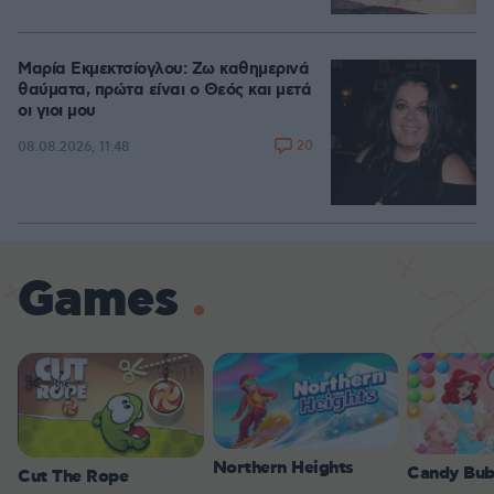
Μαρία Εκμεκτσίογλου: Ζω καθημερινά
θαύματα, πρώτα είναι ο Θεός και μετά
οι γιοι μου
20
08.08.2026, 11:48
Games
Northern Heights
Candy Bub
Cut The Rope