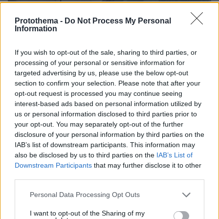
Protothema -
Do Not Process My Personal
14.02.2025, 11:33
Information
Οι διαφορές για τα χωράφια και οι απειλές που οδήγησαν
στο άγριο φονικό στην Ηλεία – Τι θα ισχυριστεί ο 56χρονος
δράστης
If you wish to opt-out of the sale, sharing to third parties, or
processing of your personal or sensitive information for
targeted advertising by us, please use the below opt-out
section to confirm your selection. Please note that after your
opt-out request is processed you may continue seeing
interest-based ads based on personal information utilized by
us or personal information disclosed to third parties prior to
your opt-out. You may separately opt-out of the further
disclosure of your personal information by third parties on the
IAB’s list of downstream participants. This information may
also be disclosed by us to third parties on the
IAB’s List of
Downstream Participants
that may further disclose it to other
third parties.
Please note that this website/app uses one or more Google
Personal Data Processing Opt Outs
services and may gather and store information including but
not limited to your visit or usage behaviour. You may click to
I want to opt-out of the Sharing of my