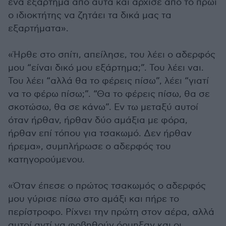
ένα εξάρτημα από αυτά και άρχισε από το πρωί
ο ιδιοκτήτης να ζητάει τα δικά μας τα
εξαρτήματα».
«Ήρθε στο σπίτι, απείλησε, του λέει ο αδερφός
μου “είναι δικό μου εξάρτημα;”. Του λέει ναι.
Του λέει “αλλά θα το φέρεις πίσω”, λέει “γιατί
να το φέρω πίσω;”. “Θα το φέρεις πίσω, θα σε
σκοτώσω, θα σε κάνω”. Εν τω μεταξύ αυτοί
όταν ήρθαν, ήρθαν δύο αμάξια με φόρα,
ήρθαν επί τόπου για τσακωμό. Δεν ήρθαν
ήρεμα», συμπλήρωσε ο αδερφός του
κατηγορούμενου.
«Όταν έπεσε ο πρώτος τσακωμός ο αδερφός
μου γύρισε πίσω στο αμάξι και πήρε το
περίστροφο. Ρίχνει την πρώτη στον αέρα, αλλά
αυτοί αντί να φοβηθούν όρμηξαν και οι