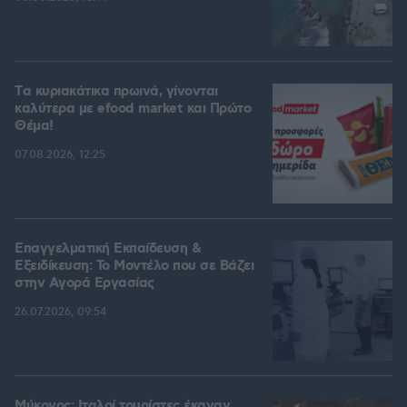
Tα κυριακάτικα πρωινά, γίνονται
καλύτερα με efood market και Πρώτο
Θέμα!
07.08.2026, 12:25
Επαγγελματική Εκπαίδευση &
Εξειδίκευση: Το Mοντέλο που σε Bάζει
στην Aγορά Eργασίας
26.07.2026, 09:54
Μύκονος: Ιταλοί τουρίστες έκαναν