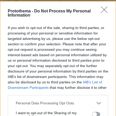
στον συζυγοκτόνο για τη δολοφονία της Ανθής
Protothema -
Do Not Process My Personal
Information
Κάνιε Γουέστ: Η ανάρτησή του στα μέσα κοινωνικής
δικτύωσης μετά την είδηση χωρισμού από την
If you wish to opt-out of the sale, sharing to third parties, or
Μπιάνκα Σενσόρι
processing of your personal or sensitive information for
targeted advertising by us, please use the below opt-out
section to confirm your selection. Please note that after your
opt-out request is processed you may continue seeing
protothema.gr στο Google News
Ακολουθήστε το
interest-based ads based on personal information utilized by
και μάθετε πρώτοι όλες τις ειδήσεις
us or personal information disclosed to third parties prior to
your opt-out. You may separately opt-out of the further
Ειδήσεις
Δείτε όλες τις τελευταίες
από την Ελλάδα
disclosure of your personal information by third parties on the
και τον Κόσμο, τη στιγμή που συμβαίνουν, στο
IAB’s list of downstream participants. This information may
Protothema.gr
also be disclosed by us to third parties on the
IAB’s List of
Downstream Participants
that may further disclose it to other
third parties.
Thema Insights
Please note that this website/app uses one or more Google
Personal Data Processing Opt Outs
services and may gather and store information including but
not limited to your visit or usage behaviour. You may click to
I want to opt-out of the Sharing of my