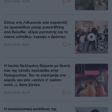
99
07.08.2026, 07:00
Σάλος στη Λιθουανία από σαμποτάζ
σε προσπάθεια ρεκόρ powerlifting
από Βελγίδα: «Είμαι ρατσιστής και το
έκανα επίτηδες» έγραψε ο δράστης
41
07.08.2026, 06:51
Loaded
:
100.00%
Η Ιουλία Καλλιμάνη θύμωσε με θεατή
που της πέταξε λουλούδια στην
Ηγουμενίτσα: Του τα επέστρεψε στο
κεφάλι και είπε «εσένα σ' αρέσει
αυτό...», δείτε βίντεο
65
07.08.2026, 06:39
Η αποκαλυπτική κατάθεση της