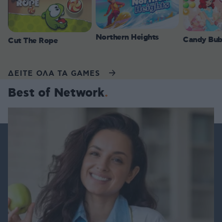
Northern Heights
Candy Bub
Cut The Rope
ΔΕΙΤΕ ΟΛΑ ΤΑ GAMES
Best of Network