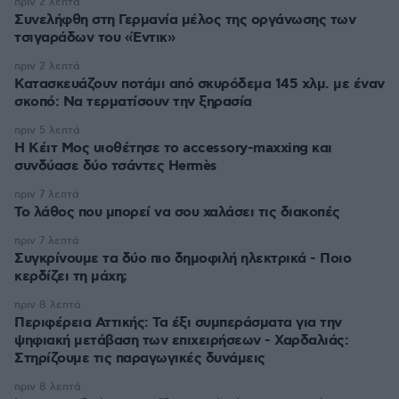
πριν 2 λεπτά
Συνελήφθη στη Γερμανία μέλος της οργάνωσης των
τσιγαράδων του «Έντικ»
πριν 2 λεπτά
Κατασκευάζουν ποτάμι από σκυρόδεμα 145 χλμ. με έναν
σκοπό: Να τερματίσουν την ξηρασία
πριν 5 λεπτά
Η Κέιτ Μος υιοθέτησε τo accessory-maxxing και
συνδύασε δύο τσάντες Hermès
πριν 7 λεπτά
Το λάθος που μπορεί να σου χαλάσει τις διακοπές
πριν 7 λεπτά
Συγκρίνουμε τα δύο πιο δημοφιλή ηλεκτρικά - Ποιο
κερδίζει τη μάχη;
πριν 8 λεπτά
Περιφέρεια Αττικής: Τα έξι συμπεράσματα για την
ψηφιακή μετάβαση των επιχειρήσεων - Χαρδαλιάς:
Στηρίζουμε τις παραγωγικές δυνάμεις
πριν 8 λεπτά