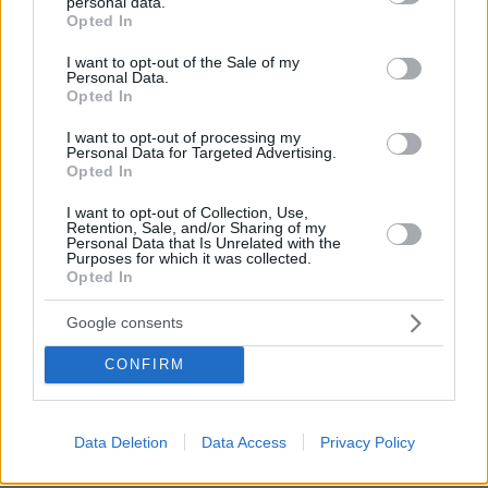
personal data.
grant or deny consent to Google and its third-party tags to
Opted In
use your data for below specified purposes in below Google
consent section.
I want to opt-out of the Sale of my
Personal Data.
Opted In
I want to opt-out of processing my
Personal Data for Targeted Advertising.
Opted In
I want to opt-out of Collection, Use,
Retention, Sale, and/or Sharing of my
Personal Data that Is Unrelated with the
Purposes for which it was collected.
Opted In
Google consents
CONFIRM
27.07.2026, 06:00
Data Deletion
Data Access
Privacy Policy
Το μέλλον της τεχνολογίας